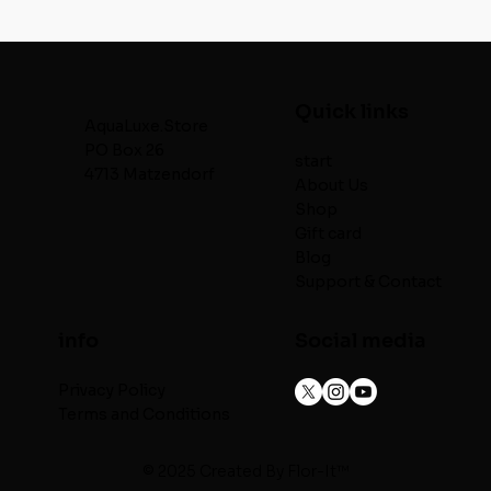
Quick links
AquaLuxe.Store
PO Box 26
start
4713 Matzendorf
About Us
Shop
Gift card
Blog
Support & Contact
info
Social media
Privacy Policy
Terms and Conditions
© 2025 Created By
Flor-It™