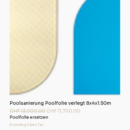
Poolsanierung Poolfolie verlegt 8x4x1.50m
Regular Price
Sale Price
CHF 13,000.00
CHF 11,700.00
Poolfolie ersetzen
Excluding Sales Tax