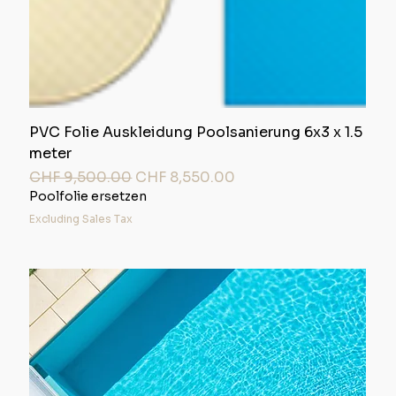
PVC Folie Auskleidung Poolsanierung 6x3 x 1.5
meter
Regular Price
Sale Price
CHF 9,500.00
CHF 8,550.00
Poolfolie ersetzen
Excluding Sales Tax