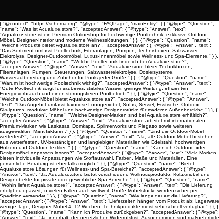
{ "@context": "https://schema.org", "@type": "FAQPage", "mainEntity": [ { "@type": "Question",
"name": "Was ist Aqualuxe.store?", "acceptedAnswer": { "@type": "Answer", "text":
"Aqualuxe.store ist ein Premium-Onlineshop für hochwertige Pooltechnik, exklusive Outdoor-
Möbel, Designer-Interior und moderne Wellnesslösungen." } }, { "@type": "Question", "name":
"Welche Produkte bietet Aqualuxe.store an?", "acceptedAnswer": { "@type": "Answer", "text":
"Das Sortiment umfasst Pooltechnik, Filteranlagen, Pumpen, Technikboxen, Salzwasser-
Elektrolyse, Designer-Outdoormöbel, Luxus-Innenmöbel sowie Wellness- und Spa-Elemente." } },
{ "@type": "Question", "name": "Welche Pooltechnik finde ich bei Aqualuxe.store?",
"acceptedAnswer": { "@type": "Answer", "text": "Aqualuxe.store bietet Technikboxen,
Filteranlagen, Pumpen, Steuerungen, Salzwasserelektrolyse, Dosiersysteme,
Wasseraufbereitung und Zubehör für Pools jeder Größe." } }, { "@type": "Question", "name":
"Warum ist hochwertige Pooltechnik wichtig?", "acceptedAnswer": { "@type": "Answer", "text":
"Gute Pooltechnik sorgt für sauberes, stabiles Wasser, geringe Wartung, effizienten
Energieverbrauch und einen störungsfreien Poolbetrieb." } }, { "@type": "Question", "name":
"Welche Outdoor-Möbel bietet Aqualuxe.store an?", "acceptedAnswer": { "@type": "Answer",
"text": "Das Angebot umfasst luxuriöse Loungemöbel, Sofas, Sessel, Esstische, Outdoor-
Skulpturen, modulare Möbel und hochwertige Designerstücke für moderne Außenbereiche." } }, {
"@type": "Question", "name": "Welche Designer-Marken sind bei Aqualuxe.store erhältlich?",
"acceptedAnswer": { "@type": "Answer", "text": "Aqualuxe.store arbeitet mit internationalen
Premium-Marken wie Laskasas, Domkapa, Splinterworks und Piegatto sowie weiteren
ausgewählten Manufakturen." } }, { "@type": "Question", "name": "Sind die Outdoor-Möbel
wetterfest?", "acceptedAnswer": { "@type": "Answer", "text": "Ja, alle Outdoor-Möbel bestehen
aus wetterfesten, UV-beständigen und langlebigen Materialien wie Edelstahl, hochwertigen
Hölzern und Outdoor-Textilien." } }, { "@type": "Question", "name": "Kann ich Outdoor- oder
Designmöbel anpassen lassen?", "acceptedAnswer": { "@type": "Answer", "text": "Viele Marken
bieten individuelle Anpassungen wie Stoffauswahl, Farben, Maße und Materialien. Eine
persönliche Beratung ist ebenfalls möglich." } }, { "@type": "Question", "name": "Bietet
Aqualuxe.store Lösungen für Wellness- und Spa-Bereiche?", "acceptedAnswer": { "@type":
"Answer", "text": "Ja, Aqualuxe.store bietet verschiedene Wellnessprodukte, Relaxmöbel und
Designobjekte für private oder gewerbliche Spa-Bereiche." } }, { "@type": "Question", "name":
"Wohin liefert Aqualuxe.store?", "acceptedAnswer": { "@type": "Answer", "text": "Die Lieferung
erfolgt europaweit, in vielen Fällen auch weltweit. Große Möbelstücke werden sicher per
Spedition versendet." } }, { "@type": "Question", "name": "Wie lange dauert die Lieferung?",
"acceptedAnswer": { "@type": "Answer", "text": "Lieferzeiten hängen vom Produkt ab: Lagerware
wenige Tage, Designer-Möbel 4–12 Wochen, Technikprodukte meist sehr schnell verfügbar." } }, {
"@type": "Question", "name": "Kann ich Produkte zurückgeben?", "acceptedAnswer": { "@type":
"Answer", "text": "Ja, innerhalb der gesetzlichen Widerrufsfrist. Ausgenommen sind maßgefertigte