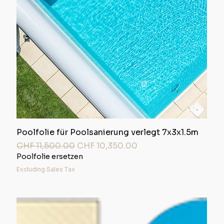
Poolfolie für Poolsanierung verlegt 7x3x1.5m
Regular Price
Sale Price
CHF 11,500.00
CHF 10,350.00
Poolfolie ersetzen
Excluding Sales Tax