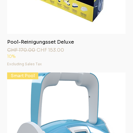
Pool-Reinigungsset Deluxe
Regular Price
Sale Price
CHF 170.00
CHF 153.00
10%
Excluding Sales Tax
Smart Pool