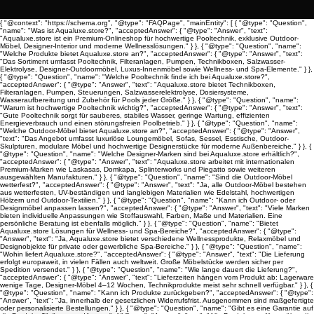
{ "@context": "https://schema.org", "@type": "FAQPage", "mainEntity": [ { "@type": "Question",
"name": "Was ist Aqualuxe.store?", "acceptedAnswer": { "@type": "Answer", "text":
"Aqualuxe.store ist ein Premium-Onlineshop für hochwertige Pooltechnik, exklusive Outdoor-
Möbel, Designer-Interior und moderne Wellnesslösungen." } }, { "@type": "Question", "name":
"Welche Produkte bietet Aqualuxe.store an?", "acceptedAnswer": { "@type": "Answer", "text":
"Das Sortiment umfasst Pooltechnik, Filteranlagen, Pumpen, Technikboxen, Salzwasser-
Elektrolyse, Designer-Outdoormöbel, Luxus-Innenmöbel sowie Wellness- und Spa-Elemente." } },
{ "@type": "Question", "name": "Welche Pooltechnik finde ich bei Aqualuxe.store?",
"acceptedAnswer": { "@type": "Answer", "text": "Aqualuxe.store bietet Technikboxen,
Filteranlagen, Pumpen, Steuerungen, Salzwasserelektrolyse, Dosiersysteme,
Wasseraufbereitung und Zubehör für Pools jeder Größe." } }, { "@type": "Question", "name":
"Warum ist hochwertige Pooltechnik wichtig?", "acceptedAnswer": { "@type": "Answer", "text":
"Gute Pooltechnik sorgt für sauberes, stabiles Wasser, geringe Wartung, effizienten
Energieverbrauch und einen störungsfreien Poolbetrieb." } }, { "@type": "Question", "name":
"Welche Outdoor-Möbel bietet Aqualuxe.store an?", "acceptedAnswer": { "@type": "Answer",
"text": "Das Angebot umfasst luxuriöse Loungemöbel, Sofas, Sessel, Esstische, Outdoor-
Skulpturen, modulare Möbel und hochwertige Designerstücke für moderne Außenbereiche." } }, {
"@type": "Question", "name": "Welche Designer-Marken sind bei Aqualuxe.store erhältlich?",
"acceptedAnswer": { "@type": "Answer", "text": "Aqualuxe.store arbeitet mit internationalen
Premium-Marken wie Laskasas, Domkapa, Splinterworks und Piegatto sowie weiteren
ausgewählten Manufakturen." } }, { "@type": "Question", "name": "Sind die Outdoor-Möbel
wetterfest?", "acceptedAnswer": { "@type": "Answer", "text": "Ja, alle Outdoor-Möbel bestehen
aus wetterfesten, UV-beständigen und langlebigen Materialien wie Edelstahl, hochwertigen
Hölzern und Outdoor-Textilien." } }, { "@type": "Question", "name": "Kann ich Outdoor- oder
Designmöbel anpassen lassen?", "acceptedAnswer": { "@type": "Answer", "text": "Viele Marken
bieten individuelle Anpassungen wie Stoffauswahl, Farben, Maße und Materialien. Eine
persönliche Beratung ist ebenfalls möglich." } }, { "@type": "Question", "name": "Bietet
Aqualuxe.store Lösungen für Wellness- und Spa-Bereiche?", "acceptedAnswer": { "@type":
"Answer", "text": "Ja, Aqualuxe.store bietet verschiedene Wellnessprodukte, Relaxmöbel und
Designobjekte für private oder gewerbliche Spa-Bereiche." } }, { "@type": "Question", "name":
"Wohin liefert Aqualuxe.store?", "acceptedAnswer": { "@type": "Answer", "text": "Die Lieferung
erfolgt europaweit, in vielen Fällen auch weltweit. Große Möbelstücke werden sicher per
Spedition versendet." } }, { "@type": "Question", "name": "Wie lange dauert die Lieferung?",
"acceptedAnswer": { "@type": "Answer", "text": "Lieferzeiten hängen vom Produkt ab: Lagerware
wenige Tage, Designer-Möbel 4–12 Wochen, Technikprodukte meist sehr schnell verfügbar." } }, {
"@type": "Question", "name": "Kann ich Produkte zurückgeben?", "acceptedAnswer": { "@type":
"Answer", "text": "Ja, innerhalb der gesetzlichen Widerrufsfrist. Ausgenommen sind maßgefertigte
oder personalisierte Bestellungen." } }, { "@type": "Question", "name": "Gibt es eine Garantie auf