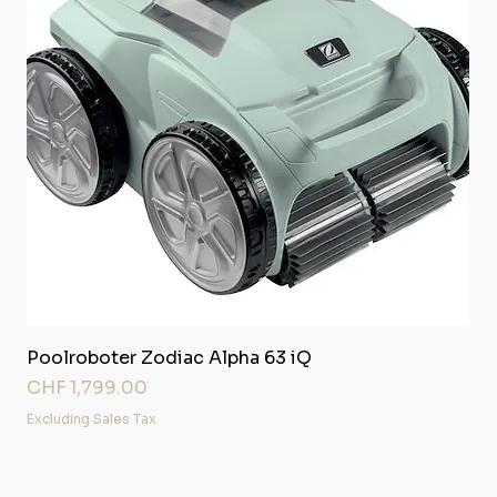
Poolroboter Zodiac Alpha 63 iQ
Price
CHF 1,799.00
Excluding Sales Tax