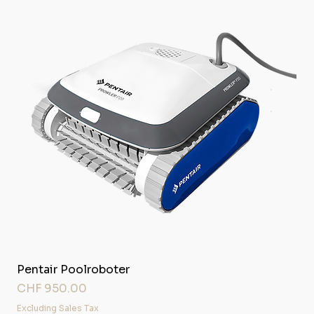
Pentair Poolroboter
Price
CHF 950.00
Excluding Sales Tax