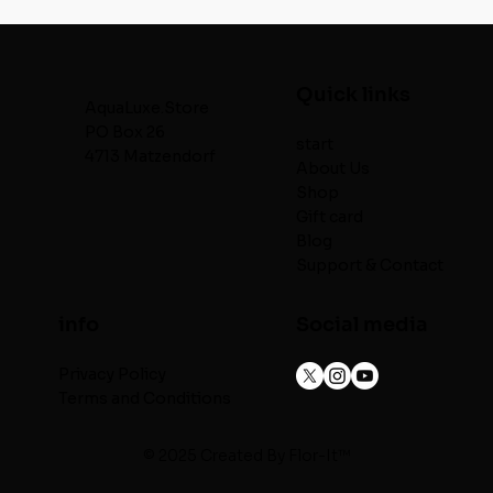
Quick links
AquaLuxe.Store
PO Box 26
start
4713 Matzendorf
About Us
Shop
Gift card
Blog
Support & Contact
info
Social media
Privacy Policy
Terms and Conditions
© 2025 Created By
Flor-It™