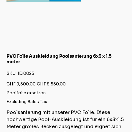
PVC Folie Auskleidung Poolsanierung 6x3 x 1.5
meter
SKU
SKU:
ID.0025
ID.0025
Original
Sale
CHF 9,500.00
CHF 8,550.00
price
price
Poolfolie ersetzen
Excluding Sales Tax
Poolsanierung mit unserer PVC Folie. Diese
hochwertige Pool-Auskleidung ist für ein 6x3x1,5
Meter großes Becken ausgelegt und eignet sich