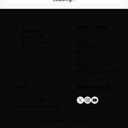
Quick links
AquaLuxe.Store
PO Box 26
start
4713 Matzendorf
About Us
Shop
Gift card
Blog
Support & Contact
info
Social media
Privacy Policy
Terms and Conditions
© 2025 Created By
Flor-It™