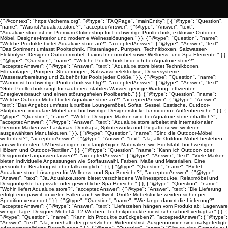
{ "@context": "https://schema.org", "@type": "FAQPage", "mainEntity": [ { "@type": "Question",
"name": "Was ist Aqualuxe.store?", "acceptedAnswer": { "@type": "Answer", "text":
"Aqualuxe.store ist ein Premium-Onlineshop für hochwertige Pooltechnik, exklusive Outdoor-
Möbel, Designer-Interior und moderne Wellnesslösungen." } }, { "@type": "Question", "name":
"Welche Produkte bietet Aqualuxe.store an?", "acceptedAnswer": { "@type": "Answer", "text":
"Das Sortiment umfasst Pooltechnik, Filteranlagen, Pumpen, Technikboxen, Salzwasser-
Elektrolyse, Designer-Outdoormöbel, Luxus-Innenmöbel sowie Wellness- und Spa-Elemente." } },
{ "@type": "Question", "name": "Welche Pooltechnik finde ich bei Aqualuxe.store?",
"acceptedAnswer": { "@type": "Answer", "text": "Aqualuxe.store bietet Technikboxen,
Filteranlagen, Pumpen, Steuerungen, Salzwasserelektrolyse, Dosiersysteme,
Wasseraufbereitung und Zubehör für Pools jeder Größe." } }, { "@type": "Question", "name":
"Warum ist hochwertige Pooltechnik wichtig?", "acceptedAnswer": { "@type": "Answer", "text":
"Gute Pooltechnik sorgt für sauberes, stabiles Wasser, geringe Wartung, effizienten
Energieverbrauch und einen störungsfreien Poolbetrieb." } }, { "@type": "Question", "name":
"Welche Outdoor-Möbel bietet Aqualuxe.store an?", "acceptedAnswer": { "@type": "Answer",
"text": "Das Angebot umfasst luxuriöse Loungemöbel, Sofas, Sessel, Esstische, Outdoor-
Skulpturen, modulare Möbel und hochwertige Designerstücke für moderne Außenbereiche." } }, {
"@type": "Question", "name": "Welche Designer-Marken sind bei Aqualuxe.store erhältlich?",
"acceptedAnswer": { "@type": "Answer", "text": "Aqualuxe.store arbeitet mit internationalen
Premium-Marken wie Laskasas, Domkapa, Splinterworks und Piegatto sowie weiteren
ausgewählten Manufakturen." } }, { "@type": "Question", "name": "Sind die Outdoor-Möbel
wetterfest?", "acceptedAnswer": { "@type": "Answer", "text": "Ja, alle Outdoor-Möbel bestehen
aus wetterfesten, UV-beständigen und langlebigen Materialien wie Edelstahl, hochwertigen
Hölzern und Outdoor-Textilien." } }, { "@type": "Question", "name": "Kann ich Outdoor- oder
Designmöbel anpassen lassen?", "acceptedAnswer": { "@type": "Answer", "text": "Viele Marken
bieten individuelle Anpassungen wie Stoffauswahl, Farben, Maße und Materialien. Eine
persönliche Beratung ist ebenfalls möglich." } }, { "@type": "Question", "name": "Bietet
Aqualuxe.store Lösungen für Wellness- und Spa-Bereiche?", "acceptedAnswer": { "@type":
"Answer", "text": "Ja, Aqualuxe.store bietet verschiedene Wellnessprodukte, Relaxmöbel und
Designobjekte für private oder gewerbliche Spa-Bereiche." } }, { "@type": "Question", "name":
"Wohin liefert Aqualuxe.store?", "acceptedAnswer": { "@type": "Answer", "text": "Die Lieferung
erfolgt europaweit, in vielen Fällen auch weltweit. Große Möbelstücke werden sicher per
Spedition versendet." } }, { "@type": "Question", "name": "Wie lange dauert die Lieferung?",
"acceptedAnswer": { "@type": "Answer", "text": "Lieferzeiten hängen vom Produkt ab: Lagerware
wenige Tage, Designer-Möbel 4–12 Wochen, Technikprodukte meist sehr schnell verfügbar." } }, {
"@type": "Question", "name": "Kann ich Produkte zurückgeben?", "acceptedAnswer": { "@type":
"Answer", "text": "Ja, innerhalb der gesetzlichen Widerrufsfrist. Ausgenommen sind maßgefertigte