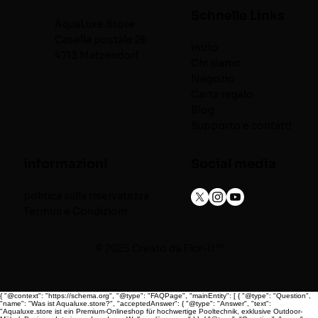
Schnelle Links
AquaLuxe.Store
Casella postale 26
inizio
4713 Matzendorf
Chi siamo
Negozio
Carta regalo
Blog
Supporto e contatti
informazioni
Social media
politica sulla riservatezza
Termini e Condizioni
© 2025 Creato da
Flor-It™
{ "@context": "https://schema.org", "@type": "FAQPage", "mainEntity": [ { "@type": "Question",
"name": "Was ist Aqualuxe.store?", "acceptedAnswer": { "@type": "Answer", "text":
"Aqualuxe.store ist ein Premium-Onlineshop für hochwertige Pooltechnik, exklusive Outdoor-