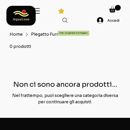
Accedi
Home
Piegatto Furniture Outdoor
hier Angebot Anfragen
0 prodotti
Non ci sono ancora prodotti...
Nel frattempo, puoi scegliere una categoria diversa
per continuare gli acquisti.