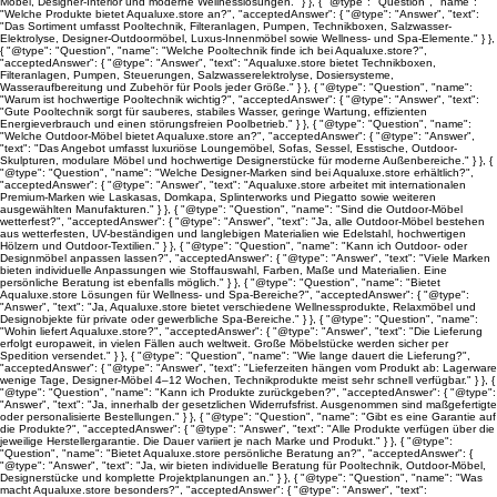
Möbel, Designer-Interior und moderne Wellnesslösungen." } }, { "@type": "Question", "name":
"Welche Produkte bietet Aqualuxe.store an?", "acceptedAnswer": { "@type": "Answer", "text":
"Das Sortiment umfasst Pooltechnik, Filteranlagen, Pumpen, Technikboxen, Salzwasser-
Elektrolyse, Designer-Outdoormöbel, Luxus-Innenmöbel sowie Wellness- und Spa-Elemente." } },
{ "@type": "Question", "name": "Welche Pooltechnik finde ich bei Aqualuxe.store?",
"acceptedAnswer": { "@type": "Answer", "text": "Aqualuxe.store bietet Technikboxen,
Filteranlagen, Pumpen, Steuerungen, Salzwasserelektrolyse, Dosiersysteme,
Wasseraufbereitung und Zubehör für Pools jeder Größe." } }, { "@type": "Question", "name":
"Warum ist hochwertige Pooltechnik wichtig?", "acceptedAnswer": { "@type": "Answer", "text":
"Gute Pooltechnik sorgt für sauberes, stabiles Wasser, geringe Wartung, effizienten
Energieverbrauch und einen störungsfreien Poolbetrieb." } }, { "@type": "Question", "name":
"Welche Outdoor-Möbel bietet Aqualuxe.store an?", "acceptedAnswer": { "@type": "Answer",
"text": "Das Angebot umfasst luxuriöse Loungemöbel, Sofas, Sessel, Esstische, Outdoor-
Skulpturen, modulare Möbel und hochwertige Designerstücke für moderne Außenbereiche." } }, {
"@type": "Question", "name": "Welche Designer-Marken sind bei Aqualuxe.store erhältlich?",
"acceptedAnswer": { "@type": "Answer", "text": "Aqualuxe.store arbeitet mit internationalen
Premium-Marken wie Laskasas, Domkapa, Splinterworks und Piegatto sowie weiteren
ausgewählten Manufakturen." } }, { "@type": "Question", "name": "Sind die Outdoor-Möbel
wetterfest?", "acceptedAnswer": { "@type": "Answer", "text": "Ja, alle Outdoor-Möbel bestehen
aus wetterfesten, UV-beständigen und langlebigen Materialien wie Edelstahl, hochwertigen
Hölzern und Outdoor-Textilien." } }, { "@type": "Question", "name": "Kann ich Outdoor- oder
Designmöbel anpassen lassen?", "acceptedAnswer": { "@type": "Answer", "text": "Viele Marken
bieten individuelle Anpassungen wie Stoffauswahl, Farben, Maße und Materialien. Eine
persönliche Beratung ist ebenfalls möglich." } }, { "@type": "Question", "name": "Bietet
Aqualuxe.store Lösungen für Wellness- und Spa-Bereiche?", "acceptedAnswer": { "@type":
"Answer", "text": "Ja, Aqualuxe.store bietet verschiedene Wellnessprodukte, Relaxmöbel und
Designobjekte für private oder gewerbliche Spa-Bereiche." } }, { "@type": "Question", "name":
"Wohin liefert Aqualuxe.store?", "acceptedAnswer": { "@type": "Answer", "text": "Die Lieferung
erfolgt europaweit, in vielen Fällen auch weltweit. Große Möbelstücke werden sicher per
Spedition versendet." } }, { "@type": "Question", "name": "Wie lange dauert die Lieferung?",
"acceptedAnswer": { "@type": "Answer", "text": "Lieferzeiten hängen vom Produkt ab: Lagerware
wenige Tage, Designer-Möbel 4–12 Wochen, Technikprodukte meist sehr schnell verfügbar." } }, {
"@type": "Question", "name": "Kann ich Produkte zurückgeben?", "acceptedAnswer": { "@type":
"Answer", "text": "Ja, innerhalb der gesetzlichen Widerrufsfrist. Ausgenommen sind maßgefertigte
oder personalisierte Bestellungen." } }, { "@type": "Question", "name": "Gibt es eine Garantie auf
die Produkte?", "acceptedAnswer": { "@type": "Answer", "text": "Alle Produkte verfügen über die
jeweilige Herstellergarantie. Die Dauer variiert je nach Marke und Produkt." } }, { "@type":
"Question", "name": "Bietet Aqualuxe.store persönliche Beratung an?", "acceptedAnswer": {
"@type": "Answer", "text": "Ja, wir bieten individuelle Beratung für Pooltechnik, Outdoor-Möbel,
Designerstücke und komplette Projektplanungen an." } }, { "@type": "Question", "name": "Was
macht Aqualuxe.store besonders?", "acceptedAnswer": { "@type": "Answer", "text":