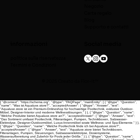
Negozio
Carta regalo
Blog
Supporto e contatti
informazioni
Social media
politica sulla riservatezza
Termini e Condizioni
© 2025 Creato da
Flor-It™
{ "@context": "https://schema.org", "@type": "FAQPage", "mainEntity": [ { "@type": "Question",
"name": "Was ist Aqualuxe.store?", "acceptedAnswer": { "@type": "Answer", "text":
"Aqualuxe.store ist ein Premium-Onlineshop für hochwertige Pooltechnik, exklusive Outdoor-
Möbel, Designer-Interior und moderne Wellnesslösungen." } }, { "@type": "Question", "name":
"Welche Produkte bietet Aqualuxe.store an?", "acceptedAnswer": { "@type": "Answer", "text":
"Das Sortiment umfasst Pooltechnik, Filteranlagen, Pumpen, Technikboxen, Salzwasser-
Elektrolyse, Designer-Outdoormöbel, Luxus-Innenmöbel sowie Wellness- und Spa-Elemente." } },
{ "@type": "Question", "name": "Welche Pooltechnik finde ich bei Aqualuxe.store?",
"acceptedAnswer": { "@type": "Answer", "text": "Aqualuxe.store bietet Technikboxen,
Filteranlagen, Pumpen, Steuerungen, Salzwasserelektrolyse, Dosiersysteme,
Wasseraufbereitung und Zubehör für Pools jeder Größe." } }, { "@type": "Question", "name":
"Warum ist hochwertige Pooltechnik wichtig?", "acceptedAnswer": { "@type": "Answer", "text":