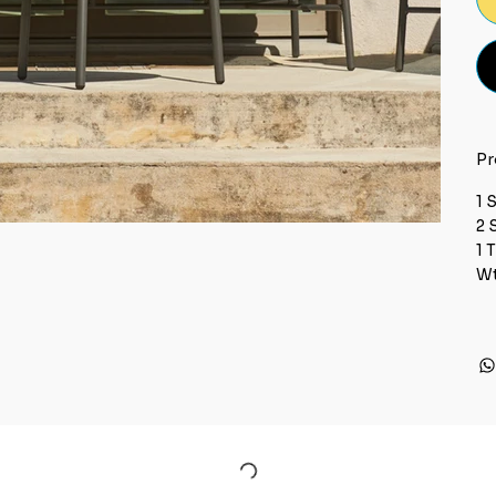
Pr
1 
2 
1 
Wt