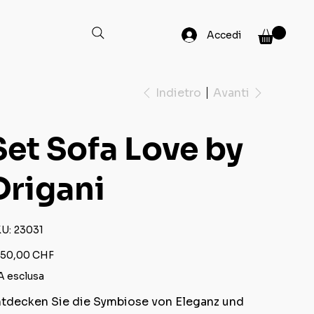
Accedi
Indietro
Avanti
Set Sofa Love by
Drigani
SKU
U:
23031
23031
zzo
50,00 CHF
A esclusa
tdecken Sie die Symbiose von Eleganz und