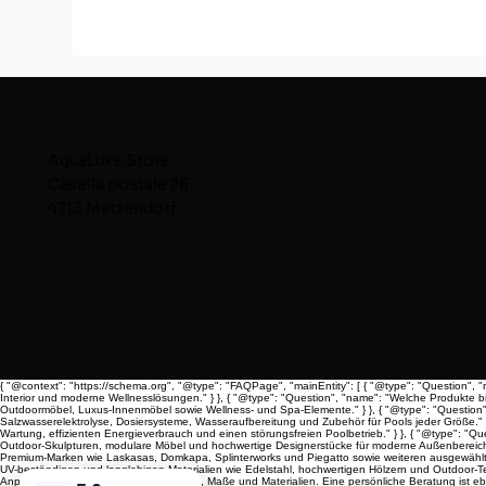
AquaLuxe.Store
Casella postale 26
4713 Matzendorf
{ "@context": "https://schema.org", "@type": "FAQPage", "mainEntity": [ { "@type": "Question", 
Interior und moderne Wellnesslösungen." } }, { "@type": "Question", "name": "Welche Produkte b
Outdoormöbel, Luxus-Innenmöbel sowie Wellness- und Spa-Elemente." } }, { "@type": "Question",
Salzwasserelektrolyse, Dosiersysteme, Wasseraufbereitung und Zubehör für Pools jeder Größe." } 
Wartung, effizienten Energieverbrauch und einen störungsfreien Poolbetrieb." } }, { "@type": "
Outdoor-Skulpturen, modulare Möbel und hochwertige Designerstücke für moderne Außenbereiche." 
Premium-Marken wie Laskasas, Domkapa, Splinterworks und Piegatto sowie weiteren ausgewählten 
UV-beständigen und langlebigen Materialien wie Edelstahl, hochwertigen Hölzern und Outdoor-Text
Anpassungen wie Stoffauswahl, Farben, Maße und Materialien. Eine persönliche Beratung ist ebenf