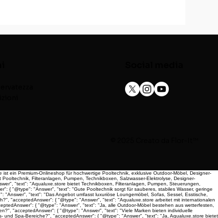
ni
Social media
iservatezza
izioni
© 2025 Creato da
Flor-It™
re ist ein Premium-Onlineshop für hochwertige Pooltechnik, exklusive Outdoor-Möbel, Designer-
t Pooltechnik, Filteranlagen, Pumpen, Technikboxen, Salzwasser-Elektrolyse, Designer-
wer", "text": "Aqualuxe.store bietet Technikboxen, Filteranlagen, Pumpen, Steuerungen,
": { "@type": "Answer", "text": "Gute Pooltechnik sorgt für sauberes, stabiles Wasser, geringe
e": "Answer", "text": "Das Angebot umfasst luxuriöse Loungemöbel, Sofas, Sessel, Esstische,
", "acceptedAnswer": { "@type": "Answer", "text": "Aqualuxe.store arbeitet mit internationalen
ptedAnswer": { "@type": "Answer", "text": "Ja, alle Outdoor-Möbel bestehen aus wetterfesten,
?", "acceptedAnswer": { "@type": "Answer", "text": "Viele Marken bieten individuelle
- und Spa-Bereiche?", "acceptedAnswer": { "@type": "Answer", "text": "Ja, Aqualuxe.store bietet