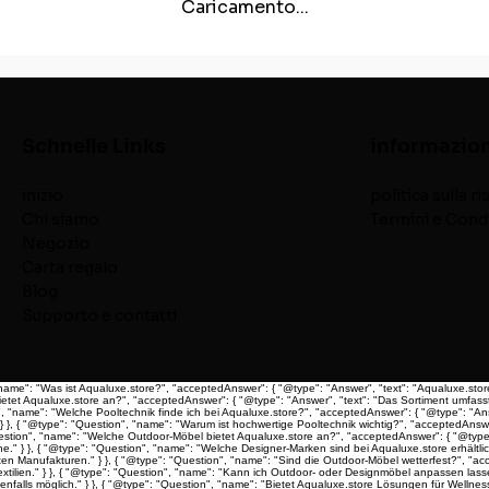
Caricamento...
Schnelle Links
informazio
inizio
politica sulla r
Chi siamo
Termini e Cond
Negozio
Carta regalo
Blog
Supporto e contatti
"name": "Was ist Aqualuxe.store?", "acceptedAnswer": { "@type": "Answer", "text": "Aqualuxe.sto
ietet Aqualuxe.store an?", "acceptedAnswer": { "@type": "Answer", "text": "Das Sortiment umfass
 "name": "Welche Pooltechnik finde ich bei Aqualuxe.store?", "acceptedAnswer": { "@type": "Ans
}, { "@type": "Question", "name": "Warum ist hochwertige Pooltechnik wichtig?", "acceptedAnswer
Question", "name": "Welche Outdoor-Möbel bietet Aqualuxe.store an?", "acceptedAnswer": { "@typ
} }, { "@type": "Question", "name": "Welche Designer-Marken sind bei Aqualuxe.store erhältlich?
Manufakturen." } }, { "@type": "Question", "name": "Sind die Outdoor-Möbel wetterfest?", "acce
ilien." } }, { "@type": "Question", "name": "Kann ich Outdoor- oder Designmöbel anpassen lassen
alls möglich." } }, { "@type": "Question", "name": "Bietet Aqualuxe.store Lösungen für Wellness