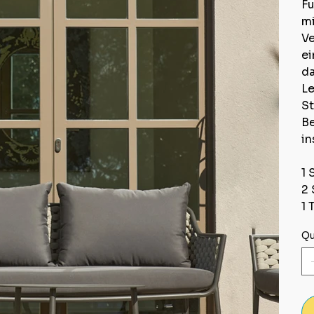
Fu
mi
Ve
ei
da
Le
St
Be
in
1 
2 
1 
Qu