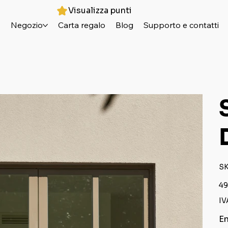
Visualizza punti
o
Negozio
Carta regalo
Blog
Supporto e contatti
SK
Pre
49
IV
En