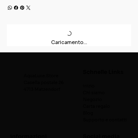
Caricamento...
Schnelle Links
AquaLuxe.Store
Casella postale 26
inizio
4713 Matzendorf
Chi siamo
Negozio
Carta regalo
Blog
Supporto e contatti
informazioni
Social media