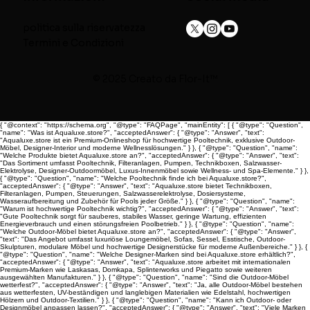
politica sulla riservatezza
Termini e Condizioni
© 2025 Creato da
Flor-It™
{ "@context": "https://schema.org", "@type": "FAQPage", "mainEntity": [ { "@type": "Question",
"name": "Was ist Aqualuxe.store?", "acceptedAnswer": { "@type": "Answer", "text":
"Aqualuxe.store ist ein Premium-Onlineshop für hochwertige Pooltechnik, exklusive Outdoor-
Möbel, Designer-Interior und moderne Wellnesslösungen." } }, { "@type": "Question", "name":
"Welche Produkte bietet Aqualuxe.store an?", "acceptedAnswer": { "@type": "Answer", "text":
"Das Sortiment umfasst Pooltechnik, Filteranlagen, Pumpen, Technikboxen, Salzwasser-
Elektrolyse, Designer-Outdoormöbel, Luxus-Innenmöbel sowie Wellness- und Spa-Elemente." } },
{ "@type": "Question", "name": "Welche Pooltechnik finde ich bei Aqualuxe.store?",
"acceptedAnswer": { "@type": "Answer", "text": "Aqualuxe.store bietet Technikboxen,
Filteranlagen, Pumpen, Steuerungen, Salzwasserelektrolyse, Dosiersysteme,
Wasseraufbereitung und Zubehör für Pools jeder Größe." } }, { "@type": "Question", "name":
"Warum ist hochwertige Pooltechnik wichtig?", "acceptedAnswer": { "@type": "Answer", "text":
"Gute Pooltechnik sorgt für sauberes, stabiles Wasser, geringe Wartung, effizienten
Energieverbrauch und einen störungsfreien Poolbetrieb." } }, { "@type": "Question", "name":
"Welche Outdoor-Möbel bietet Aqualuxe.store an?", "acceptedAnswer": { "@type": "Answer",
"text": "Das Angebot umfasst luxuriöse Loungemöbel, Sofas, Sessel, Esstische, Outdoor-
Skulpturen, modulare Möbel und hochwertige Designerstücke für moderne Außenbereiche." } }, {
"@type": "Question", "name": "Welche Designer-Marken sind bei Aqualuxe.store erhältlich?",
"acceptedAnswer": { "@type": "Answer", "text": "Aqualuxe.store arbeitet mit internationalen
Premium-Marken wie Laskasas, Domkapa, Splinterworks und Piegatto sowie weiteren
ausgewählten Manufakturen." } }, { "@type": "Question", "name": "Sind die Outdoor-Möbel
wetterfest?", "acceptedAnswer": { "@type": "Answer", "text": "Ja, alle Outdoor-Möbel bestehen
aus wetterfesten, UV-beständigen und langlebigen Materialien wie Edelstahl, hochwertigen
Hölzern und Outdoor-Textilien." } }, { "@type": "Question", "name": "Kann ich Outdoor- oder
Designmöbel anpassen lassen?", "acceptedAnswer": { "@type": "Answer", "text": "Viele Marken