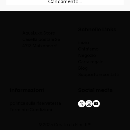
Caricamento...
Schnelle Links
AquaLuxe.Store
Casella postale 26
inizio
4713 Matzendorf
Chi siamo
Negozio
Carta regalo
Blog
Supporto e contatti
informazioni
Social media
politica sulla riservatezza
Termini e Condizioni
© 2025 Creato da
Flor-It™