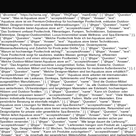
{ "@context": "https://schema.org", "@type": "FAQPage", "mainEntity": [ { "@type": "Question",
"name": "Was ist Aqualuxe.store?", "acceptedAnswer": { "@type": "Answer", "text":
"Aqualuxe.store ist ein Premium-Onlineshop für hochwertige Pooltechnik, exklusive Outdoor-
Möbel, Designer-Interior und moderne Wellnesslösungen." } }, { "@type": "Question", "name":
"Welche Produkte bietet Aqualuxe.store an?", "acceptedAnswer": { "@type": "Answer", "text":
"Das Sortiment umfasst Pooltechnik, Filteranlagen, Pumpen, Technikboxen, Salzwasser-
Elektrolyse, Designer-Outdoormöbel, Luxus-Innenmöbel sowie Wellness- und Spa-Elemente." } },
{ "@type": "Question", "name": "Welche Pooltechnik finde ich bei Aqualuxe.store?",
"acceptedAnswer": { "@type": "Answer", "text": "Aqualuxe.store bietet Technikboxen,
Filteranlagen, Pumpen, Steuerungen, Salzwasserelektrolyse, Dosiersysteme,
Wasseraufbereitung und Zubehör für Pools jeder Größe." } }, { "@type": "Question", "name":
"Warum ist hochwertige Pooltechnik wichtig?", "acceptedAnswer": { "@type": "Answer", "text":
"Gute Pooltechnik sorgt für sauberes, stabiles Wasser, geringe Wartung, effizienten
Energieverbrauch und einen störungsfreien Poolbetrieb." } }, { "@type": "Question", "name":
"Welche Outdoor-Möbel bietet Aqualuxe.store an?", "acceptedAnswer": { "@type": "Answer",
"text": "Das Angebot umfasst luxuriöse Loungemöbel, Sofas, Sessel, Esstische, Outdoor-
Skulpturen, modulare Möbel und hochwertige Designerstücke für moderne Außenbereiche." } }, {
"@type": "Question", "name": "Welche Designer-Marken sind bei Aqualuxe.store erhältlich?",
"acceptedAnswer": { "@type": "Answer", "text": "Aqualuxe.store arbeitet mit internationalen
Premium-Marken wie Laskasas, Domkapa, Splinterworks und Piegatto sowie weiteren
ausgewählten Manufakturen." } }, { "@type": "Question", "name": "Sind die Outdoor-Möbel
wetterfest?", "acceptedAnswer": { "@type": "Answer", "text": "Ja, alle Outdoor-Möbel bestehen
aus wetterfesten, UV-beständigen und langlebigen Materialien wie Edelstahl, hochwertigen
Hölzern und Outdoor-Textilien." } }, { "@type": "Question", "name": "Kann ich Outdoor- oder
Designmöbel anpassen lassen?", "acceptedAnswer": { "@type": "Answer", "text": "Viele Marken
bieten individuelle Anpassungen wie Stoffauswahl, Farben, Maße und Materialien. Eine
persönliche Beratung ist ebenfalls möglich." } }, { "@type": "Question", "name": "Bietet
Aqualuxe.store Lösungen für Wellness- und Spa-Bereiche?", "acceptedAnswer": { "@type":
"Answer", "text": "Ja, Aqualuxe.store bietet verschiedene Wellnessprodukte, Relaxmöbel und
Designobjekte für private oder gewerbliche Spa-Bereiche." } }, { "@type": "Question", "name":
"Wohin liefert Aqualuxe.store?", "acceptedAnswer": { "@type": "Answer", "text": "Die Lieferung
erfolgt europaweit, in vielen Fällen auch weltweit. Große Möbelstücke werden sicher per
Spedition versendet." } }, { "@type": "Question", "name": "Wie lange dauert die Lieferung?",
"acceptedAnswer": { "@type": "Answer", "text": "Lieferzeiten hängen vom Produkt ab: Lagerware
wenige Tage, Designer-Möbel 4–12 Wochen, Technikprodukte meist sehr schnell verfügbar." } }, {
"@type": "Question", "name": "Kann ich Produkte zurückgeben?", "acceptedAnswer": { "@type":
"Answer", "text": "Ja, innerhalb der gesetzlichen Widerrufsfrist. Ausgenommen sind maßgefertigte