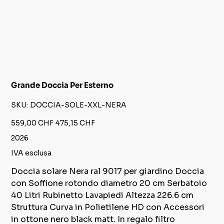
Grande Doccia Per Esterno
SKU
SKU:
DOCCIA-SOLE-XXL-NERA
DOCCIA-
SOLE-
XXL-
Prezzo
Prezzo
559,00 CHF
475,15 CHF
NERA
originale
scontato
2026
IVA esclusa
Doccia solare Nera ral 9017 per giardino Doccia
con Soffione rotondo diametro 20 cm Serbatoio
40 Litri Rubinetto Lavapiedi Altezza 226.6 cm
Struttura Curva in Polietilene HD con Accessori
in ottone nero black matt. In regalo filtro