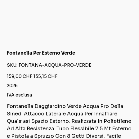
Fontanella Per Esterno Verde
SKU
SKU:
FONTANA-ACQUA-PRO-VERDE
FONTANA-
ACQUA-
PRO-
Prezzo
Prezzo
159,00 CHF
135,15 CHF
VERDE
originale
scontato
2026
IVA esclusa
Fontanella Daggiardino Verde Acqua Pro Della
Sined. Attacco Laterale Acqua Per Innaffiare
Qualsiasi Spazio Esterno. Realizzata In Polietilene
Ad Alta Resistenza. Tubo Flessibile 7.5 Mt Esterno
e Pistola a Spruzzo Con 8 Getti Diversi. Facile