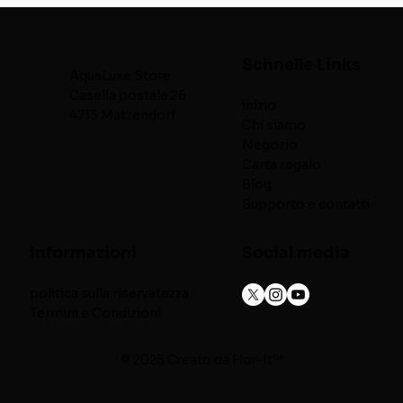
Schnelle Links
AquaLuxe.Store
Casella postale 26
inizio
4713 Matzendorf
Chi siamo
Negozio
Carta regalo
Blog
Supporto e contatti
informazioni
Social media
politica sulla riservatezza
Termini e Condizioni
© 2025 Creato da
Flor-It™