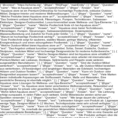
{ "@context": "https://schema.org", "@type": "FAQPage", "mainEntity": [ { "@type": "Question",
"name": "Was ist Aqualuxe.store?", "acceptedAnswer": { "@type": "Answer", "text":
"Aqualuxe.store ist ein Premium-Onlineshop für hochwertige Pooltechnik, exklusive Outdoor-
Möbel, Designer-Interior und moderne Wellnesslösungen." } }, { "@type": "Question", "name":
"Welche Produkte bietet Aqualuxe.store an?", "acceptedAnswer": { "@type": "Answer", "text":
"Das Sortiment umfasst Pooltechnik, Filteranlagen, Pumpen, Technikboxen, Salzwasser-
Elektrolyse, Designer-Outdoormöbel, Luxus-Innenmöbel sowie Wellness- und Spa-Elemente." } },
{ "@type": "Question", "name": "Welche Pooltechnik finde ich bei Aqualuxe.store?",
"acceptedAnswer": { "@type": "Answer", "text": "Aqualuxe.store bietet Technikboxen,
Filteranlagen, Pumpen, Steuerungen, Salzwasserelektrolyse, Dosiersysteme,
Wasseraufbereitung und Zubehör für Pools jeder Größe." } }, { "@type": "Question", "name":
"Warum ist hochwertige Pooltechnik wichtig?", "acceptedAnswer": { "@type": "Answer", "text":
"Gute Pooltechnik sorgt für sauberes, stabiles Wasser, geringe Wartung, effizienten
Energieverbrauch und einen störungsfreien Poolbetrieb." } }, { "@type": "Question", "name":
"Welche Outdoor-Möbel bietet Aqualuxe.store an?", "acceptedAnswer": { "@type": "Answer",
"text": "Das Angebot umfasst luxuriöse Loungemöbel, Sofas, Sessel, Esstische, Outdoor-
Skulpturen, modulare Möbel und hochwertige Designerstücke für moderne Außenbereiche." } }, {
"@type": "Question", "name": "Welche Designer-Marken sind bei Aqualuxe.store erhältlich?",
"acceptedAnswer": { "@type": "Answer", "text": "Aqualuxe.store arbeitet mit internationalen
Premium-Marken wie Laskasas, Domkapa, Splinterworks und Piegatto sowie weiteren
ausgewählten Manufakturen." } }, { "@type": "Question", "name": "Sind die Outdoor-Möbel
wetterfest?", "acceptedAnswer": { "@type": "Answer", "text": "Ja, alle Outdoor-Möbel bestehen
aus wetterfesten, UV-beständigen und langlebigen Materialien wie Edelstahl, hochwertigen
Hölzern und Outdoor-Textilien." } }, { "@type": "Question", "name": "Kann ich Outdoor- oder
Designmöbel anpassen lassen?", "acceptedAnswer": { "@type": "Answer", "text": "Viele Marken
bieten individuelle Anpassungen wie Stoffauswahl, Farben, Maße und Materialien. Eine
persönliche Beratung ist ebenfalls möglich." } }, { "@type": "Question", "name": "Bietet
Aqualuxe.store Lösungen für Wellness- und Spa-Bereiche?", "acceptedAnswer": { "@type":
"Answer", "text": "Ja, Aqualuxe.store bietet verschiedene Wellnessprodukte, Relaxmöbel und
Designobjekte für private oder gewerbliche Spa-Bereiche." } }, { "@type": "Question", "name":
"Wohin liefert Aqualuxe.store?", "acceptedAnswer": { "@type": "Answer", "text": "Die Lieferung
erfolgt europaweit, in vielen Fällen auch weltweit. Große Möbelstücke werden sicher per
Spedition versendet." } }, { "@type": "Question", "name": "Wie lange dauert die Lieferung?",
"acceptedAnswer": { "@type": "Answer", "text": "Lieferzeiten hängen vom Produkt ab: Lagerware
wenige Tage, Designer-Möbel 4–12 Wochen, Technikprodukte meist sehr schnell verfügbar." } }, {
"@type": "Question", "name": "Kann ich Produkte zurückgeben?", "acceptedAnswer": { "@type":
"Answer", "text": "Ja, innerhalb der gesetzlichen Widerrufsfrist. Ausgenommen sind maßgefertigte
oder personalisierte Bestellungen." } }, { "@type": "Question", "name": "Gibt es eine Garantie auf
die Produkte?", "acceptedAnswer": { "@type": "Answer", "text": "Alle Produkte verfügen über die
jeweilige Herstellergarantie. Die Dauer variiert je nach Marke und Produkt." } }, { "@type":