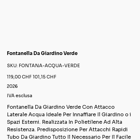
Fontanella Da Giardino Verde
SKU
SKU:
FONTANA-ACQUA-VERDE
FONTANA-
ACQUA-
VERDE
Prezzo
Prezzo
119,00 CHF
101,15 CHF
originale
scontato
2026
IVA esclusa
Fontanella Da Giardino Verde Con Attacco
Laterale Acqua Ideale Per Innaffiare Il Giardino o i
Spazi Esterni. Realizzata In Polietilene Ad Alta
Resistenza. Predisposizione Per Attacchi Rapidi
Tubo Da Giardino Tutto Il Necessario Per Il Facile