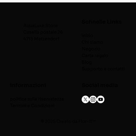
Schnelle Links
AquaLuxe.Store
Casella postale 26
inizio
4713 Matzendorf
Chi siamo
Negozio
Carta regalo
Blog
Supporto e contatti
informazioni
Social media
politica sulla riservatezza
Termini e Condizioni
© 2025 Creato da
Flor-It™