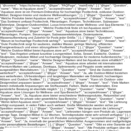
{ "@context": "https://schema.org", "@type": "FAQPage", "mainEntity": [ { "@type": "Question",
"name": "Was ist Aqualuxe.store?", "acceptedAnswer": { "@type": "Answer", "text":
"Aqualuxe.store ist ein Premium-Onlineshop für hochwertige Pooltechnik, exklusive Outdoor-
Möbel, Designer-Interior und moderne Wellnesslösungen." } }, { "@type": "Question", "name":
"Welche Produkte bietet Aqualuxe.store an?", "acceptedAnswer": { "@type": "Answer", "text":
"Das Sortiment umfasst Pooltechnik, Filteranlagen, Pumpen, Technikboxen, Salzwasser-
Elektrolyse, Designer-Outdoormöbel, Luxus-Innenmöbel sowie Wellness- und Spa-Elemente." } },
{ "@type": "Question", "name": "Welche Pooltechnik finde ich bei Aqualuxe.store?",
"acceptedAnswer": { "@type": "Answer", "text": "Aqualuxe.store bietet Technikboxen,
Filteranlagen, Pumpen, Steuerungen, Salzwasserelektrolyse, Dosiersysteme,
Wasseraufbereitung und Zubehör für Pools jeder Größe." } }, { "@type": "Question", "name":
"Warum ist hochwertige Pooltechnik wichtig?", "acceptedAnswer": { "@type": "Answer", "text":
"Gute Pooltechnik sorgt für sauberes, stabiles Wasser, geringe Wartung, effizienten
Energieverbrauch und einen störungsfreien Poolbetrieb." } }, { "@type": "Question", "name":
"Welche Outdoor-Möbel bietet Aqualuxe.store an?", "acceptedAnswer": { "@type": "Answer",
"text": "Das Angebot umfasst luxuriöse Loungemöbel, Sofas, Sessel, Esstische, Outdoor-
Skulpturen, modulare Möbel und hochwertige Designerstücke für moderne Außenbereiche." } }, {
"@type": "Question", "name": "Welche Designer-Marken sind bei Aqualuxe.store erhältlich?",
"acceptedAnswer": { "@type": "Answer", "text": "Aqualuxe.store arbeitet mit internationalen
Premium-Marken wie Laskasas, Domkapa, Splinterworks und Piegatto sowie weiteren
ausgewählten Manufakturen." } }, { "@type": "Question", "name": "Sind die Outdoor-Möbel
wetterfest?", "acceptedAnswer": { "@type": "Answer", "text": "Ja, alle Outdoor-Möbel bestehen
aus wetterfesten, UV-beständigen und langlebigen Materialien wie Edelstahl, hochwertigen
Hölzern und Outdoor-Textilien." } }, { "@type": "Question", "name": "Kann ich Outdoor- oder
Designmöbel anpassen lassen?", "acceptedAnswer": { "@type": "Answer", "text": "Viele Marken
bieten individuelle Anpassungen wie Stoffauswahl, Farben, Maße und Materialien. Eine
persönliche Beratung ist ebenfalls möglich." } }, { "@type": "Question", "name": "Bietet
Aqualuxe.store Lösungen für Wellness- und Spa-Bereiche?", "acceptedAnswer": { "@type":
"Answer", "text": "Ja, Aqualuxe.store bietet verschiedene Wellnessprodukte, Relaxmöbel und
Designobjekte für private oder gewerbliche Spa-Bereiche." } }, { "@type": "Question", "name":
"Wohin liefert Aqualuxe.store?", "acceptedAnswer": { "@type": "Answer", "text": "Die Lieferung
erfolgt europaweit, in vielen Fällen auch weltweit. Große Möbelstücke werden sicher per
Spedition versendet." } }, { "@type": "Question", "name": "Wie lange dauert die Lieferung?",
"acceptedAnswer": { "@type": "Answer", "text": "Lieferzeiten hängen vom Produkt ab: Lagerware
wenige Tage, Designer-Möbel 4–12 Wochen, Technikprodukte meist sehr schnell verfügbar." } }, {
"@type": "Question", "name": "Kann ich Produkte zurückgeben?", "acceptedAnswer": { "@type":
"Answer", "text": "Ja, innerhalb der gesetzlichen Widerrufsfrist. Ausgenommen sind maßgefertigte
oder personalisierte Bestellungen." } }, { "@type": "Question", "name": "Gibt es eine Garantie auf
die Produkte?", "acceptedAnswer": { "@type": "Answer", "text": "Alle Produkte verfügen über die
jeweilige Herstellergarantie. Die Dauer variiert je nach Marke und Produkt." } }, { "@type":