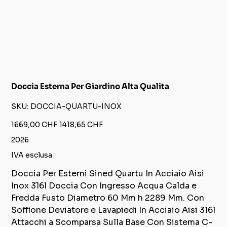
Doccia Esterna Per Giardino Alta Qualita
SKU
SKU:
DOCCIA-QUARTU-INOX
DOCCIA-
QUARTU-
INOX
Prezzo
Prezzo
1669,00 CHF
1418,65 CHF
originale
scontato
2026
IVA esclusa
Doccia Per Esterni Sined Quartu In Acciaio Aisi
Inox 316l Doccia Con Ingresso Acqua Calda e
Fredda Fusto Diametro 60 Mm h 2289 Mm. Con
Soffione Deviatore e Lavapiedi In Acciaio Aisi 316l
Attacchi a Scomparsa Sulla Base Con Sistema C-