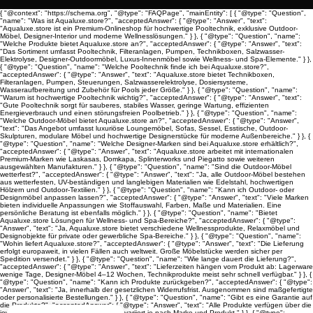
{ "@context": "https://schema.org", "@type": "FAQPage", "mainEntity": [ { "@type": "Question",
"name": "Was ist Aqualuxe.store?", "acceptedAnswer": { "@type": "Answer", "text":
"Aqualuxe.store ist ein Premium-Onlineshop für hochwertige Pooltechnik, exklusive Outdoor-
Möbel, Designer-Interior und moderne Wellnesslösungen." } }, { "@type": "Question", "name":
"Welche Produkte bietet Aqualuxe.store an?", "acceptedAnswer": { "@type": "Answer", "text":
"Das Sortiment umfasst Pooltechnik, Filteranlagen, Pumpen, Technikboxen, Salzwasser-
Elektrolyse, Designer-Outdoormöbel, Luxus-Innenmöbel sowie Wellness- und Spa-Elemente." } },
{ "@type": "Question", "name": "Welche Pooltechnik finde ich bei Aqualuxe.store?",
"acceptedAnswer": { "@type": "Answer", "text": "Aqualuxe.store bietet Technikboxen,
Filteranlagen, Pumpen, Steuerungen, Salzwasserelektrolyse, Dosiersysteme,
Wasseraufbereitung und Zubehör für Pools jeder Größe." } }, { "@type": "Question", "name":
"Warum ist hochwertige Pooltechnik wichtig?", "acceptedAnswer": { "@type": "Answer", "text":
"Gute Pooltechnik sorgt für sauberes, stabiles Wasser, geringe Wartung, effizienten
Energieverbrauch und einen störungsfreien Poolbetrieb." } }, { "@type": "Question", "name":
"Welche Outdoor-Möbel bietet Aqualuxe.store an?", "acceptedAnswer": { "@type": "Answer",
"text": "Das Angebot umfasst luxuriöse Loungemöbel, Sofas, Sessel, Esstische, Outdoor-
Skulpturen, modulare Möbel und hochwertige Designerstücke für moderne Außenbereiche." } }, {
"@type": "Question", "name": "Welche Designer-Marken sind bei Aqualuxe.store erhältlich?",
"acceptedAnswer": { "@type": "Answer", "text": "Aqualuxe.store arbeitet mit internationalen
Premium-Marken wie Laskasas, Domkapa, Splinterworks und Piegatto sowie weiteren
ausgewählten Manufakturen." } }, { "@type": "Question", "name": "Sind die Outdoor-Möbel
wetterfest?", "acceptedAnswer": { "@type": "Answer", "text": "Ja, alle Outdoor-Möbel bestehen
aus wetterfesten, UV-beständigen und langlebigen Materialien wie Edelstahl, hochwertigen
Hölzern und Outdoor-Textilien." } }, { "@type": "Question", "name": "Kann ich Outdoor- oder
Designmöbel anpassen lassen?", "acceptedAnswer": { "@type": "Answer", "text": "Viele Marken
bieten individuelle Anpassungen wie Stoffauswahl, Farben, Maße und Materialien. Eine
persönliche Beratung ist ebenfalls möglich." } }, { "@type": "Question", "name": "Bietet
Aqualuxe.store Lösungen für Wellness- und Spa-Bereiche?", "acceptedAnswer": { "@type":
"Answer", "text": "Ja, Aqualuxe.store bietet verschiedene Wellnessprodukte, Relaxmöbel und
Designobjekte für private oder gewerbliche Spa-Bereiche." } }, { "@type": "Question", "name":
"Wohin liefert Aqualuxe.store?", "acceptedAnswer": { "@type": "Answer", "text": "Die Lieferung
erfolgt europaweit, in vielen Fällen auch weltweit. Große Möbelstücke werden sicher per
Spedition versendet." } }, { "@type": "Question", "name": "Wie lange dauert die Lieferung?",
"acceptedAnswer": { "@type": "Answer", "text": "Lieferzeiten hängen vom Produkt ab: Lagerware
wenige Tage, Designer-Möbel 4–12 Wochen, Technikprodukte meist sehr schnell verfügbar." } }, {
"@type": "Question", "name": "Kann ich Produkte zurückgeben?", "acceptedAnswer": { "@type":
"Answer", "text": "Ja, innerhalb der gesetzlichen Widerrufsfrist. Ausgenommen sind maßgefertigte
oder personalisierte Bestellungen." } }, { "@type": "Question", "name": "Gibt es eine Garantie auf
die Produkte?", "acceptedAnswer": { "@type": "Answer", "text": "Alle Produkte verfügen über die
jeweilige Herstellergarantie. Die Dauer variiert je nach Marke und Produkt." } }, { "@type":