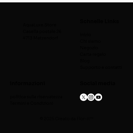
Schnelle Links
AquaLuxe.Store
Casella postale 26
inizio
4713 Matzendorf
Chi siamo
Negozio
Carta regalo
Blog
Supporto e contatti
informazioni
Social media
politica sulla riservatezza
Termini e Condizioni
© 2025 Creato da
Flor-It™