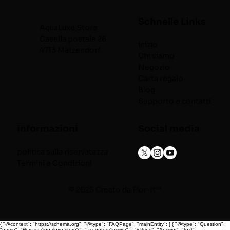
Schnelle Links
AquaLuxe.Store
Casella postale 26
inizio
4713 Matzendorf
Chi siamo
Negozio
Carta regalo
Blog
Supporto e contatti
informazioni
Social media
politica sulla riservatezza
Termini e Condizioni
© 2025 Creato da
Flor-It™
{ "@context": "https://schema.org", "@type": "FAQPage", "mainEntity": [ { "@type": "Question",
"name": "Was ist Aqualuxe.store?", "acceptedAnswer": { "@type": "Answer", "text":