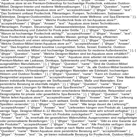
"Aqualuxe.store ist ein Premium-Onlineshop für hochwertige Pooltechnik, exklusive Outdoor-
Möbel, Designer-Interior und moderne Wellnesslösungen." } }, { "@type": "Question", "name":
"Welche Produkte bietet Aqualuxe.store an?", "acceptedAnswer": { "@type": "Answer", "text":
"Das Sortiment umfasst Pooltechnik, Filteranlagen, Pumpen, Technikboxen, Salzwasser-
Elektrolyse, Designer-Outdoormöbel, Luxus-Innenmöbel sowie Wellness- und Spa-Elemente." } },
{ "@type": "Question", "name": "Welche Pooltechnik finde ich bei Aqualuxe.store?",
"acceptedAnswer": { "@type": "Answer", "text": "Aqualuxe.store bietet Technikboxen,
Filteranlagen, Pumpen, Steuerungen, Salzwasserelektrolyse, Dosiersysteme,
Wasseraufbereitung und Zubehör für Pools jeder Größe." } }, { "@type": "Question", "name":
"Warum ist hochwertige Pooltechnik wichtig?", "acceptedAnswer": { "@type": "Answer", "text":
"Gute Pooltechnik sorgt für sauberes, stabiles Wasser, geringe Wartung, effizienten
Energieverbrauch und einen störungsfreien Poolbetrieb." } }, { "@type": "Question", "name":
"Welche Outdoor-Möbel bietet Aqualuxe.store an?", "acceptedAnswer": { "@type": "Answer",
"text": "Das Angebot umfasst luxuriöse Loungemöbel, Sofas, Sessel, Esstische, Outdoor-
Skulpturen, modulare Möbel und hochwertige Designerstücke für moderne Außenbereiche." } }, {
"@type": "Question", "name": "Welche Designer-Marken sind bei Aqualuxe.store erhältlich?",
"acceptedAnswer": { "@type": "Answer", "text": "Aqualuxe.store arbeitet mit internationalen
Premium-Marken wie Laskasas, Domkapa, Splinterworks und Piegatto sowie weiteren
ausgewählten Manufakturen." } }, { "@type": "Question", "name": "Sind die Outdoor-Möbel
wetterfest?", "acceptedAnswer": { "@type": "Answer", "text": "Ja, alle Outdoor-Möbel bestehen
aus wetterfesten, UV-beständigen und langlebigen Materialien wie Edelstahl, hochwertigen
Hölzern und Outdoor-Textilien." } }, { "@type": "Question", "name": "Kann ich Outdoor- oder
Designmöbel anpassen lassen?", "acceptedAnswer": { "@type": "Answer", "text": "Viele Marken
bieten individuelle Anpassungen wie Stoffauswahl, Farben, Maße und Materialien. Eine
persönliche Beratung ist ebenfalls möglich." } }, { "@type": "Question", "name": "Bietet
Aqualuxe.store Lösungen für Wellness- und Spa-Bereiche?", "acceptedAnswer": { "@type":
"Answer", "text": "Ja, Aqualuxe.store bietet verschiedene Wellnessprodukte, Relaxmöbel und
Designobjekte für private oder gewerbliche Spa-Bereiche." } }, { "@type": "Question", "name":
"Wohin liefert Aqualuxe.store?", "acceptedAnswer": { "@type": "Answer", "text": "Die Lieferung
erfolgt europaweit, in vielen Fällen auch weltweit. Große Möbelstücke werden sicher per
Spedition versendet." } }, { "@type": "Question", "name": "Wie lange dauert die Lieferung?",
"acceptedAnswer": { "@type": "Answer", "text": "Lieferzeiten hängen vom Produkt ab: Lagerware
wenige Tage, Designer-Möbel 4–12 Wochen, Technikprodukte meist sehr schnell verfügbar." } }, {
"@type": "Question", "name": "Kann ich Produkte zurückgeben?", "acceptedAnswer": { "@type":
"Answer", "text": "Ja, innerhalb der gesetzlichen Widerrufsfrist. Ausgenommen sind maßgefertigte
oder personalisierte Bestellungen." } }, { "@type": "Question", "name": "Gibt es eine Garantie auf
die Produkte?", "acceptedAnswer": { "@type": "Answer", "text": "Alle Produkte verfügen über die
jeweilige Herstellergarantie. Die Dauer variiert je nach Marke und Produkt." } }, { "@type":
"Question", "name": "Bietet Aqualuxe.store persönliche Beratung an?", "acceptedAnswer": {
"@type": "Answer", "text": "Ja, wir bieten individuelle Beratung für Pooltechnik, Outdoor-Möbel,