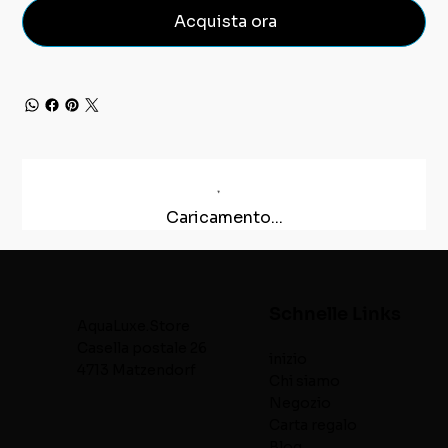
Acquista ora
Caricamento...
Schnelle Links
AquaLuxe.Store
Casella postale 26
inizio
4713 Matzendorf
Chi siamo
Negozio
Carta regalo
Blog