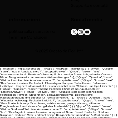
Supporto e contatti
informazioni
Social media
politica sulla riservatezza
Termini e Condizioni
© 2025 Creato da
Flor-It™
{ "@context": "https://schema.org", "@type": "FAQPage", "mainEntity": [ { "@type": "Question",
"name": "Was ist Aqualuxe.store?", "acceptedAnswer": { "@type": "Answer", "text":
"Aqualuxe.store ist ein Premium-Onlineshop für hochwertige Pooltechnik, exklusive Outdoor-
Möbel, Designer-Interior und moderne Wellnesslösungen." } }, { "@type": "Question", "name":
"Welche Produkte bietet Aqualuxe.store an?", "acceptedAnswer": { "@type": "Answer", "text":
"Das Sortiment umfasst Pooltechnik, Filteranlagen, Pumpen, Technikboxen, Salzwasser-
Elektrolyse, Designer-Outdoormöbel, Luxus-Innenmöbel sowie Wellness- und Spa-Elemente." } },
{ "@type": "Question", "name": "Welche Pooltechnik finde ich bei Aqualuxe.store?",
"acceptedAnswer": { "@type": "Answer", "text": "Aqualuxe.store bietet Technikboxen,
Filteranlagen, Pumpen, Steuerungen, Salzwasserelektrolyse, Dosiersysteme,
Wasseraufbereitung und Zubehör für Pools jeder Größe." } }, { "@type": "Question", "name":
"Warum ist hochwertige Pooltechnik wichtig?", "acceptedAnswer": { "@type": "Answer", "text":
"Gute Pooltechnik sorgt für sauberes, stabiles Wasser, geringe Wartung, effizienten
Energieverbrauch und einen störungsfreien Poolbetrieb." } }, { "@type": "Question", "name":
"Welche Outdoor-Möbel bietet Aqualuxe.store an?", "acceptedAnswer": { "@type": "Answer",
"text": "Das Angebot umfasst luxuriöse Loungemöbel, Sofas, Sessel, Esstische, Outdoor-
Skulpturen, modulare Möbel und hochwertige Designerstücke für moderne Außenbereiche." } }, {
"@type": "Question", "name": "Welche Designer-Marken sind bei Aqualuxe.store erhältlich?",