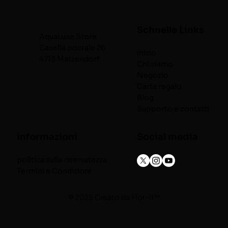
Schnelle Links
AquaLuxe.Store
Casella postale 26
inizio
4713 Matzendorf
Chi siamo
Negozio
Carta regalo
Blog
Supporto e contatti
informazioni
Social media
politica sulla riservatezza
Termini e Condizioni
© 2025 Creato da
Flor-It™