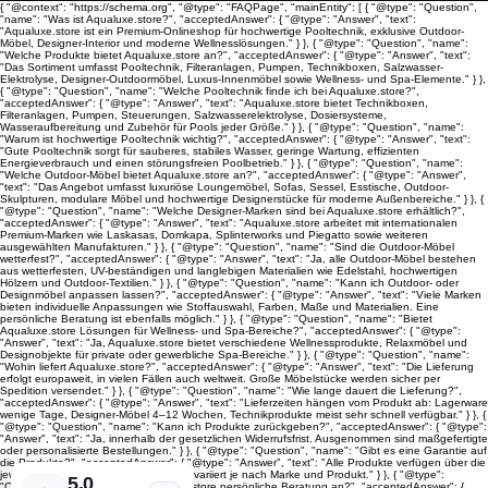
{ "@context": "https://schema.org", "@type": "FAQPage", "mainEntity": [ { "@type": "Question",
"name": "Was ist Aqualuxe.store?", "acceptedAnswer": { "@type": "Answer", "text":
"Aqualuxe.store ist ein Premium-Onlineshop für hochwertige Pooltechnik, exklusive Outdoor-
Möbel, Designer-Interior und moderne Wellnesslösungen." } }, { "@type": "Question", "name":
"Welche Produkte bietet Aqualuxe.store an?", "acceptedAnswer": { "@type": "Answer", "text":
"Das Sortiment umfasst Pooltechnik, Filteranlagen, Pumpen, Technikboxen, Salzwasser-
Elektrolyse, Designer-Outdoormöbel, Luxus-Innenmöbel sowie Wellness- und Spa-Elemente." } },
{ "@type": "Question", "name": "Welche Pooltechnik finde ich bei Aqualuxe.store?",
"acceptedAnswer": { "@type": "Answer", "text": "Aqualuxe.store bietet Technikboxen,
Filteranlagen, Pumpen, Steuerungen, Salzwasserelektrolyse, Dosiersysteme,
Wasseraufbereitung und Zubehör für Pools jeder Größe." } }, { "@type": "Question", "name":
"Warum ist hochwertige Pooltechnik wichtig?", "acceptedAnswer": { "@type": "Answer", "text":
"Gute Pooltechnik sorgt für sauberes, stabiles Wasser, geringe Wartung, effizienten
Energieverbrauch und einen störungsfreien Poolbetrieb." } }, { "@type": "Question", "name":
"Welche Outdoor-Möbel bietet Aqualuxe.store an?", "acceptedAnswer": { "@type": "Answer",
"text": "Das Angebot umfasst luxuriöse Loungemöbel, Sofas, Sessel, Esstische, Outdoor-
Skulpturen, modulare Möbel und hochwertige Designerstücke für moderne Außenbereiche." } }, {
"@type": "Question", "name": "Welche Designer-Marken sind bei Aqualuxe.store erhältlich?",
"acceptedAnswer": { "@type": "Answer", "text": "Aqualuxe.store arbeitet mit internationalen
Premium-Marken wie Laskasas, Domkapa, Splinterworks und Piegatto sowie weiteren
ausgewählten Manufakturen." } }, { "@type": "Question", "name": "Sind die Outdoor-Möbel
wetterfest?", "acceptedAnswer": { "@type": "Answer", "text": "Ja, alle Outdoor-Möbel bestehen
aus wetterfesten, UV-beständigen und langlebigen Materialien wie Edelstahl, hochwertigen
Hölzern und Outdoor-Textilien." } }, { "@type": "Question", "name": "Kann ich Outdoor- oder
Designmöbel anpassen lassen?", "acceptedAnswer": { "@type": "Answer", "text": "Viele Marken
bieten individuelle Anpassungen wie Stoffauswahl, Farben, Maße und Materialien. Eine
persönliche Beratung ist ebenfalls möglich." } }, { "@type": "Question", "name": "Bietet
Aqualuxe.store Lösungen für Wellness- und Spa-Bereiche?", "acceptedAnswer": { "@type":
"Answer", "text": "Ja, Aqualuxe.store bietet verschiedene Wellnessprodukte, Relaxmöbel und
Designobjekte für private oder gewerbliche Spa-Bereiche." } }, { "@type": "Question", "name":
"Wohin liefert Aqualuxe.store?", "acceptedAnswer": { "@type": "Answer", "text": "Die Lieferung
erfolgt europaweit, in vielen Fällen auch weltweit. Große Möbelstücke werden sicher per
Spedition versendet." } }, { "@type": "Question", "name": "Wie lange dauert die Lieferung?",
"acceptedAnswer": { "@type": "Answer", "text": "Lieferzeiten hängen vom Produkt ab: Lagerware
wenige Tage, Designer-Möbel 4–12 Wochen, Technikprodukte meist sehr schnell verfügbar." } }, {
"@type": "Question", "name": "Kann ich Produkte zurückgeben?", "acceptedAnswer": { "@type":
"Answer", "text": "Ja, innerhalb der gesetzlichen Widerrufsfrist. Ausgenommen sind maßgefertigte
oder personalisierte Bestellungen." } }, { "@type": "Question", "name": "Gibt es eine Garantie auf
die Produkte?", "acceptedAnswer": { "@type": "Answer", "text": "Alle Produkte verfügen über die
jeweilige Herstellergarantie. Die Dauer variiert je nach Marke und Produkt." } }, { "@type":
5.0
"Question", "name": "Bietet Aqualuxe.store persönliche Beratung an?", "acceptedAnswer": {