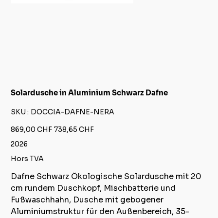
Solardusche in Aluminium Schwarz Dafne
SKU
SKU :
DOCCIA-DAFNE-NERA
DOCCIA-
DAFNE-
NERA
Prix
Prix
869,00 CHF
738,65 CHF
d’origine
promotionnel
2026
Hors TVA
Dafne Schwarz Ökologische Solardusche mit 20
cm rundem Duschkopf, Mischbatterie und
Fußwaschhahn, Dusche mit gebogener
Aluminiumstruktur für den Außenbereich, 35-