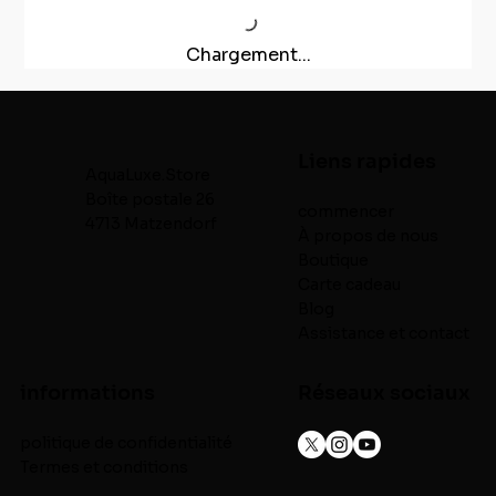
Chargement...
Liens rapides
AquaLuxe.Store
Boîte postale 26
commencer
4713 Matzendorf
À propos de nous
Boutique
Carte cadeau
Blog
Assistance et contact
informations
Réseaux sociaux
politique de confidentialité
Termes et conditions