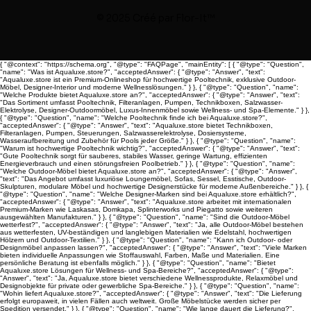
© 2025 Créé par
Flor-It™
{ "@context": "https://schema.org", "@type": "FAQPage", "mainEntity": [ { "@type": "Question",
"name": "Was ist Aqualuxe.store?", "acceptedAnswer": { "@type": "Answer", "text":
"Aqualuxe.store ist ein Premium-Onlineshop für hochwertige Pooltechnik, exklusive Outdoor-
Möbel, Designer-Interior und moderne Wellnesslösungen." } }, { "@type": "Question", "name":
"Welche Produkte bietet Aqualuxe.store an?", "acceptedAnswer": { "@type": "Answer", "text":
"Das Sortiment umfasst Pooltechnik, Filteranlagen, Pumpen, Technikboxen, Salzwasser-
Elektrolyse, Designer-Outdoormöbel, Luxus-Innenmöbel sowie Wellness- und Spa-Elemente." } },
{ "@type": "Question", "name": "Welche Pooltechnik finde ich bei Aqualuxe.store?",
"acceptedAnswer": { "@type": "Answer", "text": "Aqualuxe.store bietet Technikboxen,
Filteranlagen, Pumpen, Steuerungen, Salzwasserelektrolyse, Dosiersysteme,
Wasseraufbereitung und Zubehör für Pools jeder Größe." } }, { "@type": "Question", "name":
"Warum ist hochwertige Pooltechnik wichtig?", "acceptedAnswer": { "@type": "Answer", "text":
"Gute Pooltechnik sorgt für sauberes, stabiles Wasser, geringe Wartung, effizienten
Energieverbrauch und einen störungsfreien Poolbetrieb." } }, { "@type": "Question", "name":
"Welche Outdoor-Möbel bietet Aqualuxe.store an?", "acceptedAnswer": { "@type": "Answer",
"text": "Das Angebot umfasst luxuriöse Loungemöbel, Sofas, Sessel, Esstische, Outdoor-
Skulpturen, modulare Möbel und hochwertige Designerstücke für moderne Außenbereiche." } }, {
"@type": "Question", "name": "Welche Designer-Marken sind bei Aqualuxe.store erhältlich?",
"acceptedAnswer": { "@type": "Answer", "text": "Aqualuxe.store arbeitet mit internationalen
Premium-Marken wie Laskasas, Domkapa, Splinterworks und Piegatto sowie weiteren
ausgewählten Manufakturen." } }, { "@type": "Question", "name": "Sind die Outdoor-Möbel
wetterfest?", "acceptedAnswer": { "@type": "Answer", "text": "Ja, alle Outdoor-Möbel bestehen
aus wetterfesten, UV-beständigen und langlebigen Materialien wie Edelstahl, hochwertigen
Hölzern und Outdoor-Textilien." } }, { "@type": "Question", "name": "Kann ich Outdoor- oder
Designmöbel anpassen lassen?", "acceptedAnswer": { "@type": "Answer", "text": "Viele Marken
bieten individuelle Anpassungen wie Stoffauswahl, Farben, Maße und Materialien. Eine
persönliche Beratung ist ebenfalls möglich." } }, { "@type": "Question", "name": "Bietet
Aqualuxe.store Lösungen für Wellness- und Spa-Bereiche?", "acceptedAnswer": { "@type":
"Answer", "text": "Ja, Aqualuxe.store bietet verschiedene Wellnessprodukte, Relaxmöbel und
Designobjekte für private oder gewerbliche Spa-Bereiche." } }, { "@type": "Question", "name":
"Wohin liefert Aqualuxe.store?", "acceptedAnswer": { "@type": "Answer", "text": "Die Lieferung
erfolgt europaweit, in vielen Fällen auch weltweit. Große Möbelstücke werden sicher per
Spedition versendet." } }, { "@type": "Question", "name": "Wie lange dauert die Lieferung?",