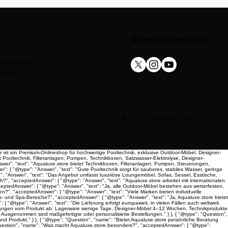
Réseaux sociaux
dentialité
ions
© 2025 Créé par
Flor-It™
re ist ein Premium-Onlineshop für hochwertige Pooltechnik, exklusive Outdoor-Möbel, Designer-
t Pooltechnik, Filteranlagen, Pumpen, Technikboxen, Salzwasser-Elektrolyse, Designer-
wer", "text": "Aqualuxe.store bietet Technikboxen, Filteranlagen, Pumpen, Steuerungen,
": { "@type": "Answer", "text": "Gute Pooltechnik sorgt für sauberes, stabiles Wasser, geringe
e": "Answer", "text": "Das Angebot umfasst luxuriöse Loungemöbel, Sofas, Sessel, Esstische,
", "acceptedAnswer": { "@type": "Answer", "text": "Aqualuxe.store arbeitet mit internationalen
ptedAnswer": { "@type": "Answer", "text": "Ja, alle Outdoor-Möbel bestehen aus wetterfesten,
?", "acceptedAnswer": { "@type": "Answer", "text": "Viele Marken bieten individuelle
- und Spa-Bereiche?", "acceptedAnswer": { "@type": "Answer", "text": "Ja, Aqualuxe.store bietet
 "@type": "Answer", "text": "Die Lieferung erfolgt europaweit, in vielen Fällen auch weltweit.
ten hängen vom Produkt ab: Lagerware wenige Tage, Designer-Möbel 4–12 Wochen, Technikprodukte
t. Ausgenommen sind maßgefertigte oder personalisierte Bestellungen." } }, { "@type": "Question",
und Produkt." } }, { "@type": "Question", "name": "Bietet Aqualuxe.store persönliche Beratung
 "Question", "name": "Was macht Aqualuxe.store besonders?", "acceptedAnswer": { "@type":