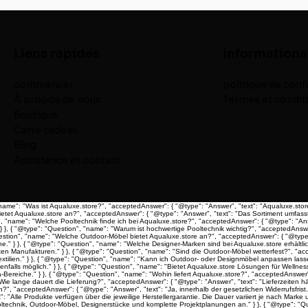
Liens rapides
informations
commencer
politique de confi
À propos de nous
Termes et condit
Boutique
Carte cadeau
Blog
Assistance et contact
"name": "Was ist Aqualuxe.store?", "acceptedAnswer": { "@type": "Answer", "text": "Aqualuxe.sto
ietet Aqualuxe.store an?", "acceptedAnswer": { "@type": "Answer", "text": "Das Sortiment umfass
 "name": "Welche Pooltechnik finde ich bei Aqualuxe.store?", "acceptedAnswer": { "@type": "Ans
}, { "@type": "Question", "name": "Warum ist hochwertige Pooltechnik wichtig?", "acceptedAnswer
Question", "name": "Welche Outdoor-Möbel bietet Aqualuxe.store an?", "acceptedAnswer": { "@typ
} }, { "@type": "Question", "name": "Welche Designer-Marken sind bei Aqualuxe.store erhältlich?
Manufakturen." } }, { "@type": "Question", "name": "Sind die Outdoor-Möbel wetterfest?", "acce
ilien." } }, { "@type": "Question", "name": "Kann ich Outdoor- oder Designmöbel anpassen lassen
alls möglich." } }, { "@type": "Question", "name": "Bietet Aqualuxe.store Lösungen für Wellness
eiche." } }, { "@type": "Question", "name": "Wohin liefert Aqualuxe.store?", "acceptedAnswer": {
 "Wie lange dauert die Lieferung?", "acceptedAnswer": { "@type": "Answer", "text": "Lieferzei
n?", "acceptedAnswer": { "@type": "Answer", "text": "Ja, innerhalb der gesetzlichen Widerrufsfris
 "Alle Produkte verfügen über die jeweilige Herstellergarantie. Die Dauer variiert je nach Marke 
 Pooltechnik, Outdoor-Möbel, Designerstücke und komplette Projektplanungen an." } }, { "@type":