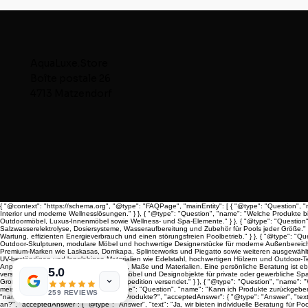
AquaLuxe.Store
Boîte postale 26
4713 Matzendorf
{ "@context": "https://schema.org", "@type": "FAQPage", "mainEntity": [ { "@type": "Question", 
Interior und moderne Wellnesslösungen." } }, { "@type": "Question", "name": "Welche Produkte b
Outdoormöbel, Luxus-Innenmöbel sowie Wellness- und Spa-Elemente." } }, { "@type": "Question",
Salzwasserelektrolyse, Dosiersysteme, Wasseraufbereitung und Zubehör für Pools jeder Größe." } 
Wartung, effizienten Energieverbrauch und einen störungsfreien Poolbetrieb." } }, { "@type": "
Outdoor-Skulpturen, modulare Möbel und hochwertige Designerstücke für moderne Außenbereiche." 
Premium-Marken wie Laskasas, Domkapa, Splinterworks und Piegatto sowie weiteren ausgewählten 
UV-beständigen und langlebigen Materialien wie Edelstahl, hochwertigen Hölzern und Outdoor-Text
Anpassungen wie Stoffauswahl, Farben, Maße und Materialien. Eine persönliche Beratung ist ebenf
5.0
verschiedene Wellnessprodukte, Relaxmöbel und Designobjekte für private oder gewerbliche Spa-Ber
Große Möbelstücke werden sicher per Spedition versendet." } }, { "@type": "Question", "name":
meist sehr schnell verfügbar." } }, { "@type": "Question", "name": "Kann ich Produkte zurückgebe
259 REVIEWS
"name": "Gibt es eine Garantie auf die Produkte?", "acceptedAnswer": { "@type": "Answer", "text":
an?", "acceptedAnswer": { "@type": "Answer", "text": "Ja, wir bieten individuelle Beratung für