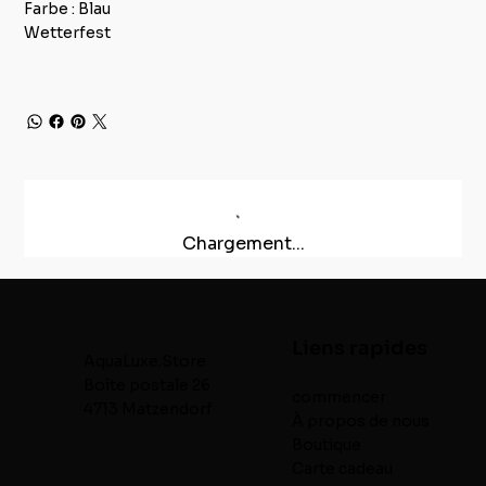
Farbe : Blau
Wetterfest
Chargement...
Liens rapides
AquaLuxe.Store
Boîte postale 26
commencer
4713 Matzendorf
À propos de nous
Boutique
Carte cadeau