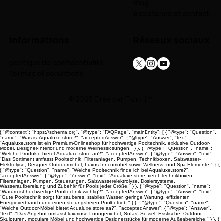
Blog
Assistance et contact
informations
Réseaux sociaux
politique de confidentialité
Termes et conditions
© 2025 Créé par
Flor-It™
{ "@context": "https://schema.org", "@type": "FAQPage", "mainEntity": [ { "@type": "Question",
"name": "Was ist Aqualuxe.store?", "acceptedAnswer": { "@type": "Answer", "text":
"Aqualuxe.store ist ein Premium-Onlineshop für hochwertige Pooltechnik, exklusive Outdoor-
Möbel, Designer-Interior und moderne Wellnesslösungen." } }, { "@type": "Question", "name":
"Welche Produkte bietet Aqualuxe.store an?", "acceptedAnswer": { "@type": "Answer", "text":
"Das Sortiment umfasst Pooltechnik, Filteranlagen, Pumpen, Technikboxen, Salzwasser-
Elektrolyse, Designer-Outdoormöbel, Luxus-Innenmöbel sowie Wellness- und Spa-Elemente." } },
{ "@type": "Question", "name": "Welche Pooltechnik finde ich bei Aqualuxe.store?",
"acceptedAnswer": { "@type": "Answer", "text": "Aqualuxe.store bietet Technikboxen,
Filteranlagen, Pumpen, Steuerungen, Salzwasserelektrolyse, Dosiersysteme,
Wasseraufbereitung und Zubehör für Pools jeder Größe." } }, { "@type": "Question", "name":
"Warum ist hochwertige Pooltechnik wichtig?", "acceptedAnswer": { "@type": "Answer", "text":
"Gute Pooltechnik sorgt für sauberes, stabiles Wasser, geringe Wartung, effizienten
Energieverbrauch und einen störungsfreien Poolbetrieb." } }, { "@type": "Question", "name":
"Welche Outdoor-Möbel bietet Aqualuxe.store an?", "acceptedAnswer": { "@type": "Answer",
"text": "Das Angebot umfasst luxuriöse Loungemöbel, Sofas, Sessel, Esstische, Outdoor-
Skulpturen, modulare Möbel und hochwertige Designerstücke für moderne Außenbereiche." } }, {