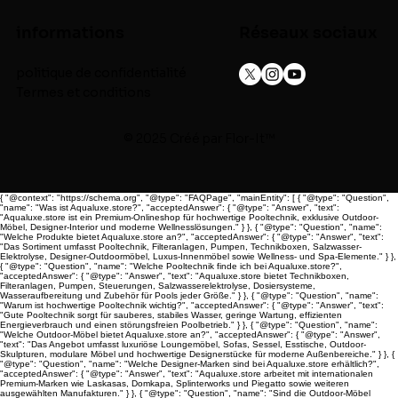
informations
Réseaux sociaux
politique de confidentialité
Termes et conditions
© 2025 Créé par
Flor-It™
{ "@context": "https://schema.org", "@type": "FAQPage", "mainEntity": [ { "@type": "Question",
"name": "Was ist Aqualuxe.store?", "acceptedAnswer": { "@type": "Answer", "text":
"Aqualuxe.store ist ein Premium-Onlineshop für hochwertige Pooltechnik, exklusive Outdoor-
Möbel, Designer-Interior und moderne Wellnesslösungen." } }, { "@type": "Question", "name":
"Welche Produkte bietet Aqualuxe.store an?", "acceptedAnswer": { "@type": "Answer", "text":
"Das Sortiment umfasst Pooltechnik, Filteranlagen, Pumpen, Technikboxen, Salzwasser-
Elektrolyse, Designer-Outdoormöbel, Luxus-Innenmöbel sowie Wellness- und Spa-Elemente." } },
{ "@type": "Question", "name": "Welche Pooltechnik finde ich bei Aqualuxe.store?",
"acceptedAnswer": { "@type": "Answer", "text": "Aqualuxe.store bietet Technikboxen,
Filteranlagen, Pumpen, Steuerungen, Salzwasserelektrolyse, Dosiersysteme,
Wasseraufbereitung und Zubehör für Pools jeder Größe." } }, { "@type": "Question", "name":
"Warum ist hochwertige Pooltechnik wichtig?", "acceptedAnswer": { "@type": "Answer", "text":
"Gute Pooltechnik sorgt für sauberes, stabiles Wasser, geringe Wartung, effizienten
Energieverbrauch und einen störungsfreien Poolbetrieb." } }, { "@type": "Question", "name":
"Welche Outdoor-Möbel bietet Aqualuxe.store an?", "acceptedAnswer": { "@type": "Answer",
"text": "Das Angebot umfasst luxuriöse Loungemöbel, Sofas, Sessel, Esstische, Outdoor-
Skulpturen, modulare Möbel und hochwertige Designerstücke für moderne Außenbereiche." } }, {
"@type": "Question", "name": "Welche Designer-Marken sind bei Aqualuxe.store erhältlich?",
"acceptedAnswer": { "@type": "Answer", "text": "Aqualuxe.store arbeitet mit internationalen
Premium-Marken wie Laskasas, Domkapa, Splinterworks und Piegatto sowie weiteren
ausgewählten Manufakturen." } }, { "@type": "Question", "name": "Sind die Outdoor-Möbel