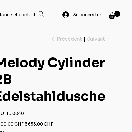
tance et contact
Se connecter
Précédent
Suivant
Melody Cylinder
2B
Edelstahldusche
SKU
U :
ID.0040
ID.0040
Prix
300,00 CHF
3 655,00 CHF
igine
promotionnel