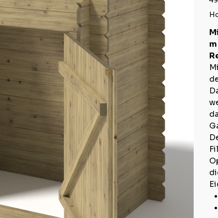
49
Ho
Mi
m 
R
Mi
de
Da
we
da
Ga
De
Fi
Op
di
Ei