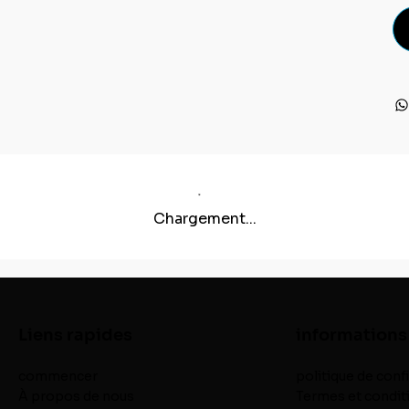
Chargement...
Liens rapides
informations
commencer
politique de confi
À propos de nous
Termes et condit