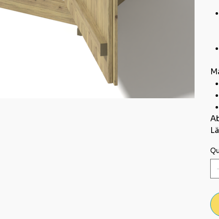
Ma
A
Lä
Qu