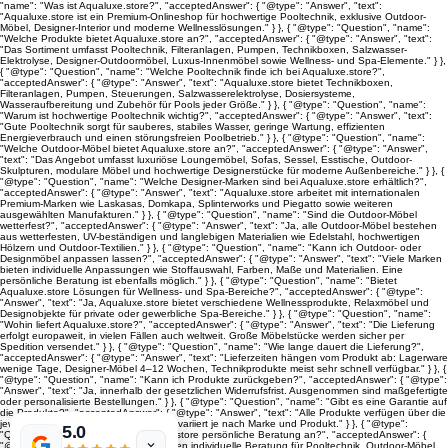
"name": "Was ist Aqualuxe.store?", "acceptedAnswer": { "@type": "Answer", "text":
"Aqualuxe.store ist ein Premium-Onlineshop für hochwertige Pooltechnik, exklusive Outdoor-
Möbel, Designer-Interior und moderne Wellnesslösungen." } }, { "@type": "Question", "name":
"Welche Produkte bietet Aqualuxe.store an?", "acceptedAnswer": { "@type": "Answer", "text":
"Das Sortiment umfasst Pooltechnik, Filteranlagen, Pumpen, Technikboxen, Salzwasser-
Elektrolyse, Designer-Outdoormöbel, Luxus-Innenmöbel sowie Wellness- und Spa-Elemente." } },
{ "@type": "Question", "name": "Welche Pooltechnik finde ich bei Aqualuxe.store?",
"acceptedAnswer": { "@type": "Answer", "text": "Aqualuxe.store bietet Technikboxen,
Filteranlagen, Pumpen, Steuerungen, Salzwasserelektrolyse, Dosiersysteme,
Wasseraufbereitung und Zubehör für Pools jeder Größe." } }, { "@type": "Question", "name":
"Warum ist hochwertige Pooltechnik wichtig?", "acceptedAnswer": { "@type": "Answer", "text":
"Gute Pooltechnik sorgt für sauberes, stabiles Wasser, geringe Wartung, effizienten
Energieverbrauch und einen störungsfreien Poolbetrieb." } }, { "@type": "Question", "name":
"Welche Outdoor-Möbel bietet Aqualuxe.store an?", "acceptedAnswer": { "@type": "Answer",
"text": "Das Angebot umfasst luxuriöse Loungemöbel, Sofas, Sessel, Esstische, Outdoor-
Skulpturen, modulare Möbel und hochwertige Designerstücke für moderne Außenbereiche." } }, {
"@type": "Question", "name": "Welche Designer-Marken sind bei Aqualuxe.store erhältlich?",
"acceptedAnswer": { "@type": "Answer", "text": "Aqualuxe.store arbeitet mit internationalen
Premium-Marken wie Laskasas, Domkapa, Splinterworks und Piegatto sowie weiteren
ausgewählten Manufakturen." } }, { "@type": "Question", "name": "Sind die Outdoor-Möbel
wetterfest?", "acceptedAnswer": { "@type": "Answer", "text": "Ja, alle Outdoor-Möbel bestehen
aus wetterfesten, UV-beständigen und langlebigen Materialien wie Edelstahl, hochwertigen
Hölzern und Outdoor-Textilien." } }, { "@type": "Question", "name": "Kann ich Outdoor- oder
Designmöbel anpassen lassen?", "acceptedAnswer": { "@type": "Answer", "text": "Viele Marken
bieten individuelle Anpassungen wie Stoffauswahl, Farben, Maße und Materialien. Eine
persönliche Beratung ist ebenfalls möglich." } }, { "@type": "Question", "name": "Bietet
Aqualuxe.store Lösungen für Wellness- und Spa-Bereiche?", "acceptedAnswer": { "@type":
"Answer", "text": "Ja, Aqualuxe.store bietet verschiedene Wellnessprodukte, Relaxmöbel und
Designobjekte für private oder gewerbliche Spa-Bereiche." } }, { "@type": "Question", "name":
"Wohin liefert Aqualuxe.store?", "acceptedAnswer": { "@type": "Answer", "text": "Die Lieferung
erfolgt europaweit, in vielen Fällen auch weltweit. Große Möbelstücke werden sicher per
Spedition versendet." } }, { "@type": "Question", "name": "Wie lange dauert die Lieferung?",
"acceptedAnswer": { "@type": "Answer", "text": "Lieferzeiten hängen vom Produkt ab: Lagerware
wenige Tage, Designer-Möbel 4–12 Wochen, Technikprodukte meist sehr schnell verfügbar." } }, {
"@type": "Question", "name": "Kann ich Produkte zurückgeben?", "acceptedAnswer": { "@type":
"Answer", "text": "Ja, innerhalb der gesetzlichen Widerrufsfrist. Ausgenommen sind maßgefertigte
oder personalisierte Bestellungen." } }, { "@type": "Question", "name": "Gibt es eine Garantie auf
die Produkte?", "acceptedAnswer": { "@type": "Answer", "text": "Alle Produkte verfügen über die
jeweilige Herstellergarantie. Die Dauer variiert je nach Marke und Produkt." } }, { "@type":
5.0
"Question", "name": "Bietet Aqualuxe.store persönliche Beratung an?", "acceptedAnswer": {
"@type": "Answer", "text": "Ja, wir bieten individuelle Beratung für Pooltechnik, Outdoor-Möbel,