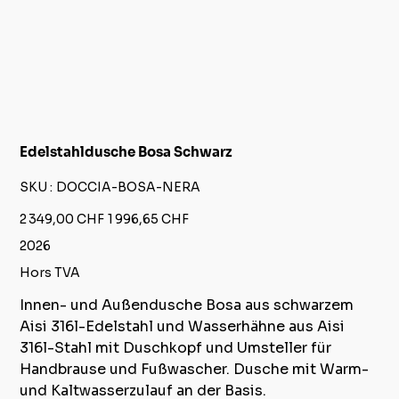
Edelstahldusche Bosa Schwarz
SKU
SKU :
DOCCIA-BOSA-NERA
DOCCIA-
BOSA-
NERA
Prix
Prix
2 349,00 CHF
1 996,65 CHF
d’origine
promotionnel
2026
Hors TVA
Innen- und Außendusche Bosa aus schwarzem
Aisi 316l-Edelstahl und Wasserhähne aus Aisi
316l-Stahl mit Duschkopf und Umsteller für
Handbrause und Fußwascher. Dusche mit Warm-
und Kaltwasserzulauf an der Basis.