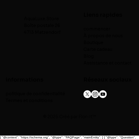
Liens rapides
AquaLuxe.Store
Boîte postale 26
commencer
4713 Matzendorf
À propos de nous
Boutique
Carte cadeau
Blog
Assistance et contact
informations
Réseaux sociaux
politique de confidentialité
Termes et conditions
© 2025 Créé par
Flor-It™
{ "@context": "https://schema.org", "@type": "FAQPage", "mainEntity": [ { "@type": "Question",