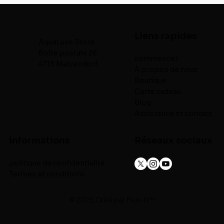
Liens rapides
AquaLuxe.Store
Boîte postale 26
commencer
4713 Matzendorf
À propos de nous
Boutique
Carte cadeau
Blog
Assistance et contact
informations
Réseaux sociaux
politique de confidentialité
Termes et conditions
© 2025 Créé par
Flor-It™