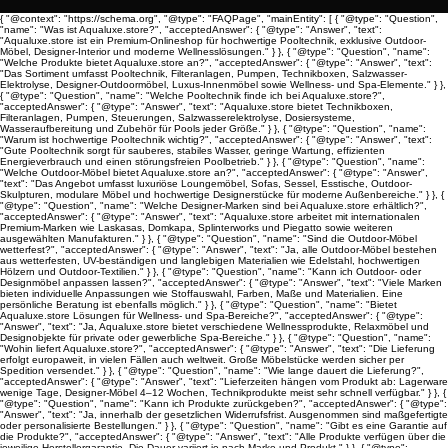
{ "@context": "https://schema.org", "@type": "FAQPage", "mainEntity": [ { "@type": "Question",
"name": "Was ist Aqualuxe.store?", "acceptedAnswer": { "@type": "Answer", "text":
"Aqualuxe.store ist ein Premium-Onlineshop für hochwertige Pooltechnik, exklusive Outdoor-
Möbel, Designer-Interior und moderne Wellnesslösungen." } }, { "@type": "Question", "name":
"Welche Produkte bietet Aqualuxe.store an?", "acceptedAnswer": { "@type": "Answer", "text":
"Das Sortiment umfasst Pooltechnik, Filteranlagen, Pumpen, Technikboxen, Salzwasser-
Elektrolyse, Designer-Outdoormöbel, Luxus-Innenmöbel sowie Wellness- und Spa-Elemente." } },
{ "@type": "Question", "name": "Welche Pooltechnik finde ich bei Aqualuxe.store?",
"acceptedAnswer": { "@type": "Answer", "text": "Aqualuxe.store bietet Technikboxen,
Filteranlagen, Pumpen, Steuerungen, Salzwasserelektrolyse, Dosiersysteme,
Wasseraufbereitung und Zubehör für Pools jeder Größe." } }, { "@type": "Question", "name":
"Warum ist hochwertige Pooltechnik wichtig?", "acceptedAnswer": { "@type": "Answer", "text":
"Gute Pooltechnik sorgt für sauberes, stabiles Wasser, geringe Wartung, effizienten
Energieverbrauch und einen störungsfreien Poolbetrieb." } }, { "@type": "Question", "name":
"Welche Outdoor-Möbel bietet Aqualuxe.store an?", "acceptedAnswer": { "@type": "Answer",
"text": "Das Angebot umfasst luxuriöse Loungemöbel, Sofas, Sessel, Esstische, Outdoor-
Skulpturen, modulare Möbel und hochwertige Designerstücke für moderne Außenbereiche." } }, {
"@type": "Question", "name": "Welche Designer-Marken sind bei Aqualuxe.store erhältlich?",
"acceptedAnswer": { "@type": "Answer", "text": "Aqualuxe.store arbeitet mit internationalen
Premium-Marken wie Laskasas, Domkapa, Splinterworks und Piegatto sowie weiteren
ausgewählten Manufakturen." } }, { "@type": "Question", "name": "Sind die Outdoor-Möbel
wetterfest?", "acceptedAnswer": { "@type": "Answer", "text": "Ja, alle Outdoor-Möbel bestehen
aus wetterfesten, UV-beständigen und langlebigen Materialien wie Edelstahl, hochwertigen
Hölzern und Outdoor-Textilien." } }, { "@type": "Question", "name": "Kann ich Outdoor- oder
Designmöbel anpassen lassen?", "acceptedAnswer": { "@type": "Answer", "text": "Viele Marken
bieten individuelle Anpassungen wie Stoffauswahl, Farben, Maße und Materialien. Eine
persönliche Beratung ist ebenfalls möglich." } }, { "@type": "Question", "name": "Bietet
Aqualuxe.store Lösungen für Wellness- und Spa-Bereiche?", "acceptedAnswer": { "@type":
"Answer", "text": "Ja, Aqualuxe.store bietet verschiedene Wellnessprodukte, Relaxmöbel und
Designobjekte für private oder gewerbliche Spa-Bereiche." } }, { "@type": "Question", "name":
"Wohin liefert Aqualuxe.store?", "acceptedAnswer": { "@type": "Answer", "text": "Die Lieferung
erfolgt europaweit, in vielen Fällen auch weltweit. Große Möbelstücke werden sicher per
Spedition versendet." } }, { "@type": "Question", "name": "Wie lange dauert die Lieferung?",
"acceptedAnswer": { "@type": "Answer", "text": "Lieferzeiten hängen vom Produkt ab: Lagerware
wenige Tage, Designer-Möbel 4–12 Wochen, Technikprodukte meist sehr schnell verfügbar." } }, {
"@type": "Question", "name": "Kann ich Produkte zurückgeben?", "acceptedAnswer": { "@type":
"Answer", "text": "Ja, innerhalb der gesetzlichen Widerrufsfrist. Ausgenommen sind maßgefertigte
oder personalisierte Bestellungen." } }, { "@type": "Question", "name": "Gibt es eine Garantie auf
die Produkte?", "acceptedAnswer": { "@type": "Answer", "text": "Alle Produkte verfügen über die
jeweilige Herstellergarantie. Die Dauer variiert je nach Marke und Produkt." } }, { "@type":