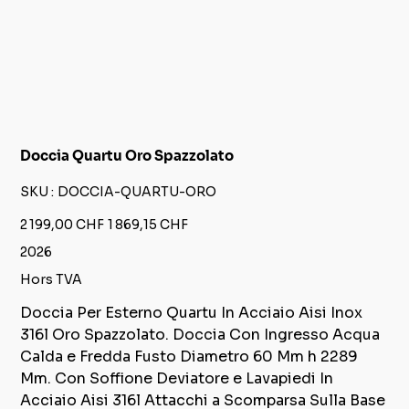
Doccia Quartu Oro Spazzolato
SKU
SKU :
DOCCIA-QUARTU-ORO
DOCCIA-
QUARTU-
ORO
Prix
Prix
2 199,00 CHF
1 869,15 CHF
d’origine
promotionnel
2026
Hors TVA
Doccia Per Esterno Quartu In Acciaio Aisi Inox
316l Oro Spazzolato. Doccia Con Ingresso Acqua
Calda e Fredda Fusto Diametro 60 Mm h 2289
Mm. Con Soffione Deviatore e Lavapiedi In
Acciaio Aisi 316l Attacchi a Scomparsa Sulla Base