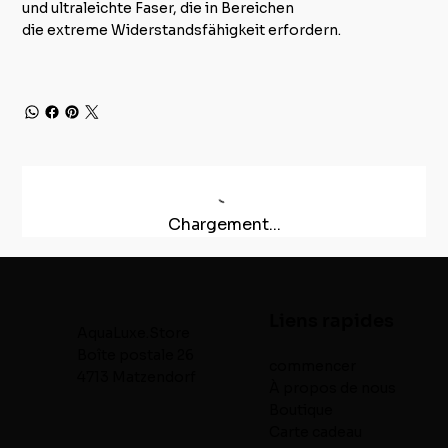
und ultraleichte Faser, die in Bereichen
die extreme Widerstandsfähigkeit erfordern.
Chargement...
Liens rapides
AquaLuxe.Store
Boîte postale 26
commencer
4713 Matzendorf
À propos de nous
Boutique
Carte cadeau