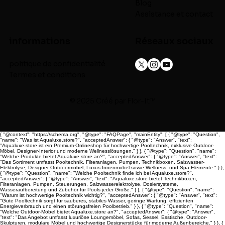
Blog
Assistance et contact
informations
Réseaux sociaux
politique de confidentialité
Termes et conditions
© 2025 Créé par
Flor-It™
{ "@context": "https://schema.org", "@type": "FAQPage", "mainEntity": [ { "@type": "Question",
"name": "Was ist Aqualuxe.store?", "acceptedAnswer": { "@type": "Answer", "text":
"Aqualuxe.store ist ein Premium-Onlineshop für hochwertige Pooltechnik, exklusive Outdoor-
Möbel, Designer-Interior und moderne Wellnesslösungen." } }, { "@type": "Question", "name":
"Welche Produkte bietet Aqualuxe.store an?", "acceptedAnswer": { "@type": "Answer", "text":
"Das Sortiment umfasst Pooltechnik, Filteranlagen, Pumpen, Technikboxen, Salzwasser-
Elektrolyse, Designer-Outdoormöbel, Luxus-Innenmöbel sowie Wellness- und Spa-Elemente." } },
{ "@type": "Question", "name": "Welche Pooltechnik finde ich bei Aqualuxe.store?",
"acceptedAnswer": { "@type": "Answer", "text": "Aqualuxe.store bietet Technikboxen,
Filteranlagen, Pumpen, Steuerungen, Salzwasserelektrolyse, Dosiersysteme,
Wasseraufbereitung und Zubehör für Pools jeder Größe." } }, { "@type": "Question", "name":
"Warum ist hochwertige Pooltechnik wichtig?", "acceptedAnswer": { "@type": "Answer", "text":
"Gute Pooltechnik sorgt für sauberes, stabiles Wasser, geringe Wartung, effizienten
Energieverbrauch und einen störungsfreien Poolbetrieb." } }, { "@type": "Question", "name":
"Welche Outdoor-Möbel bietet Aqualuxe.store an?", "acceptedAnswer": { "@type": "Answer",
"text": "Das Angebot umfasst luxuriöse Loungemöbel, Sofas, Sessel, Esstische, Outdoor-
Skulpturen, modulare Möbel und hochwertige Designerstücke für moderne Außenbereiche." } }, {