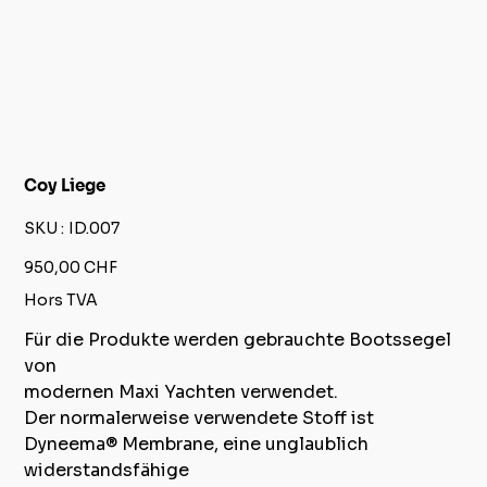
Coy Liege
SKU
SKU :
ID.007
ID.007
Prix
950,00 CHF
Hors TVA
Für die Produkte werden gebrauchte Bootssegel
von
modernen Maxi Yachten verwendet.
Der normalerweise verwendete Stoff ist
Dyneema® Membrane, eine unglaublich
widerstandsfähige