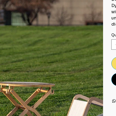
Dy
wi
un
di
Qu