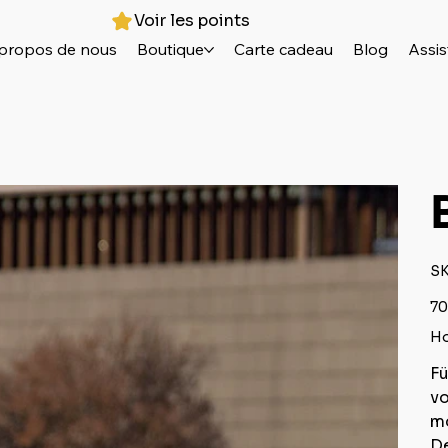
Voir les points
propos de nous
Boutique
Carte cadeau
Blog
Assis
SK
Prix
70
Ho
Fü
v
mo
De