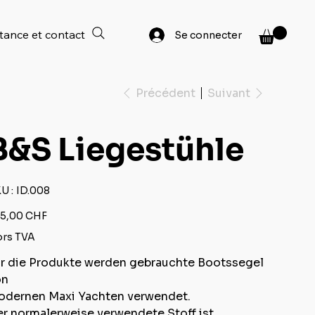
tance et contact
Se connecter
Précédent
Suivant
B&S Liegestühle
SKU
U :
ID.008
ID.008
5,00 CHF
rs TVA
r die Produkte werden gebrauchte Bootssegel
on
dernen Maxi Yachten verwendet.
r normalerweise verwendete Stoff ist