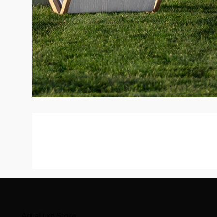
AquaLuxe.Store