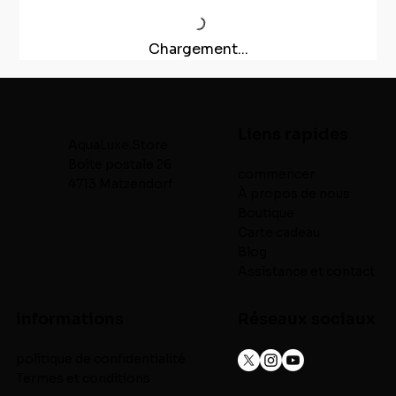
Chargement...
Liens rapides
AquaLuxe.Store
Boîte postale 26
commencer
4713 Matzendorf
À propos de nous
Boutique
Carte cadeau
Blog
Assistance et contact
informations
Réseaux sociaux
politique de confidentialité
Termes et conditions