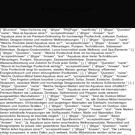
© 2025 Créé par
Flor-It™
{ "@context": "https://schema.org", "@type": "FAQPage", "mainEntity": [ { "@type": "Question",
"name": "Was ist Aqualuxe.store?", "acceptedAnswer": { "@type": "Answer", "text":
"Aqualuxe.store ist ein Premium-Onlineshop für hochwertige Pooltechnik, exklusive Outdoor-
Möbel, Designer-Interior und moderne Wellnesslösungen." } }, { "@type": "Question", "name":
"Welche Produkte bietet Aqualuxe.store an?", "acceptedAnswer": { "@type": "Answer", "text":
"Das Sortiment umfasst Pooltechnik, Filteranlagen, Pumpen, Technikboxen, Salzwasser-
Elektrolyse, Designer-Outdoormöbel, Luxus-Innenmöbel sowie Wellness- und Spa-Elemente." } },
{ "@type": "Question", "name": "Welche Pooltechnik finde ich bei Aqualuxe.store?",
"acceptedAnswer": { "@type": "Answer", "text": "Aqualuxe.store bietet Technikboxen,
Filteranlagen, Pumpen, Steuerungen, Salzwasserelektrolyse, Dosiersysteme,
Wasseraufbereitung und Zubehör für Pools jeder Größe." } }, { "@type": "Question", "name":
"Warum ist hochwertige Pooltechnik wichtig?", "acceptedAnswer": { "@type": "Answer", "text":
"Gute Pooltechnik sorgt für sauberes, stabiles Wasser, geringe Wartung, effizienten
Energieverbrauch und einen störungsfreien Poolbetrieb." } }, { "@type": "Question", "name":
"Welche Outdoor-Möbel bietet Aqualuxe.store an?", "acceptedAnswer": { "@type": "Answer",
"text": "Das Angebot umfasst luxuriöse Loungemöbel, Sofas, Sessel, Esstische, Outdoor-
Skulpturen, modulare Möbel und hochwertige Designerstücke für moderne Außenbereiche." } }, {
"@type": "Question", "name": "Welche Designer-Marken sind bei Aqualuxe.store erhältlich?",
"acceptedAnswer": { "@type": "Answer", "text": "Aqualuxe.store arbeitet mit internationalen
Premium-Marken wie Laskasas, Domkapa, Splinterworks und Piegatto sowie weiteren
ausgewählten Manufakturen." } }, { "@type": "Question", "name": "Sind die Outdoor-Möbel
wetterfest?", "acceptedAnswer": { "@type": "Answer", "text": "Ja, alle Outdoor-Möbel bestehen
aus wetterfesten, UV-beständigen und langlebigen Materialien wie Edelstahl, hochwertigen
Hölzern und Outdoor-Textilien." } }, { "@type": "Question", "name": "Kann ich Outdoor- oder
Designmöbel anpassen lassen?", "acceptedAnswer": { "@type": "Answer", "text": "Viele Marken
bieten individuelle Anpassungen wie Stoffauswahl, Farben, Maße und Materialien. Eine
persönliche Beratung ist ebenfalls möglich." } }, { "@type": "Question", "name": "Bietet
Aqualuxe.store Lösungen für Wellness- und Spa-Bereiche?", "acceptedAnswer": { "@type":
"Answer", "text": "Ja, Aqualuxe.store bietet verschiedene Wellnessprodukte, Relaxmöbel und
Designobjekte für private oder gewerbliche Spa-Bereiche." } }, { "@type": "Question", "name":
"Wohin liefert Aqualuxe.store?", "acceptedAnswer": { "@type": "Answer", "text": "Die Lieferung
erfolgt europaweit, in vielen Fällen auch weltweit. Große Möbelstücke werden sicher per