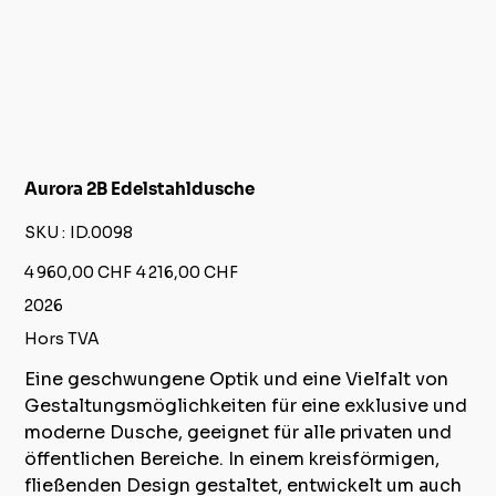
Aurora 2B Edelstahldusche
SKU
SKU :
ID.0098
ID.0098
Prix
Prix
4 960,00 CHF
4 216,00 CHF
d’origine
promotionnel
2026
Hors TVA
Eine geschwungene Optik und eine Vielfalt von
Gestaltungsmöglichkeiten für eine exklusive und
moderne Dusche, geeignet für alle privaten und
öffentlichen Bereiche. In einem kreisförmigen,
fließenden Design gestaltet, entwickelt um auch