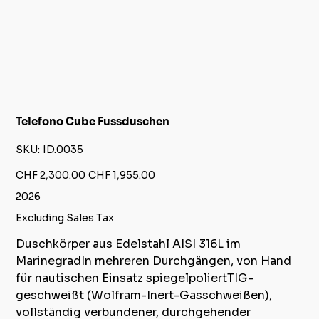
Telefono Cube Fussduschen
SKU
SKU:
ID.0035
ID.0035
Original
Sale
CHF 2,300.00
CHF 1,955.00
price
price
2026
Excluding Sales Tax
Duschkörper aus Edelstahl AISI 316L im
MarinegradIn mehreren Durchgängen, von Hand
für nautischen Einsatz spiegelpoliertTIG-
geschweißt (Wolfram-Inert-Gasschweißen),
vollständig verbundener, durchgehender