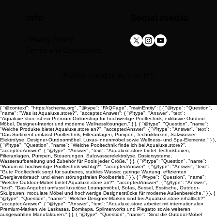
info
Social media
Privacy Policy
Terms and Conditions
© 2025 Created By
Flor-It™
{ "@context": "https://schema.org", "@type": "FAQPage", "mainEntity": [ { "@type": "Question",
"name": "Was ist Aqualuxe.store?", "acceptedAnswer": { "@type": "Answer", "text":
"Aqualuxe.store ist ein Premium-Onlineshop für hochwertige Pooltechnik, exklusive Outdoor-
Möbel, Designer-Interior und moderne Wellnesslösungen." } }, { "@type": "Question", "name":
"Welche Produkte bietet Aqualuxe.store an?", "acceptedAnswer": { "@type": "Answer", "text":
"Das Sortiment umfasst Pooltechnik, Filteranlagen, Pumpen, Technikboxen, Salzwasser-
Elektrolyse, Designer-Outdoormöbel, Luxus-Innenmöbel sowie Wellness- und Spa-Elemente." } },
{ "@type": "Question", "name": "Welche Pooltechnik finde ich bei Aqualuxe.store?",
"acceptedAnswer": { "@type": "Answer", "text": "Aqualuxe.store bietet Technikboxen,
Filteranlagen, Pumpen, Steuerungen, Salzwasserelektrolyse, Dosiersysteme,
Wasseraufbereitung und Zubehör für Pools jeder Größe." } }, { "@type": "Question", "name":
"Warum ist hochwertige Pooltechnik wichtig?", "acceptedAnswer": { "@type": "Answer", "text":
"Gute Pooltechnik sorgt für sauberes, stabiles Wasser, geringe Wartung, effizienten
Energieverbrauch und einen störungsfreien Poolbetrieb." } }, { "@type": "Question", "name":
"Welche Outdoor-Möbel bietet Aqualuxe.store an?", "acceptedAnswer": { "@type": "Answer",
"text": "Das Angebot umfasst luxuriöse Loungemöbel, Sofas, Sessel, Esstische, Outdoor-
Skulpturen, modulare Möbel und hochwertige Designerstücke für moderne Außenbereiche." } }, {
"@type": "Question", "name": "Welche Designer-Marken sind bei Aqualuxe.store erhältlich?",
"acceptedAnswer": { "@type": "Answer", "text": "Aqualuxe.store arbeitet mit internationalen
Premium-Marken wie Laskasas, Domkapa, Splinterworks und Piegatto sowie weiteren
ausgewählten Manufakturen." } }, { "@type": "Question", "name": "Sind die Outdoor-Möbel