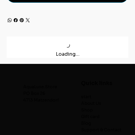
Loading…
Quick links
AquaLuxe.Store
PO Box 26
start
4713 Matzendorf
About Us
Shop
Gift card
Blog
Support & Contact