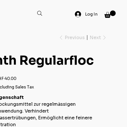
Log In
Previous
Next
hth Regularfloc
e
F 40.00
cluding Sales Tax
igenschaft
ockungsmittel zur regelmässigen
nwendung.
Verhindert
assertrübungen,
Ermöglicht eine feinere
ltration