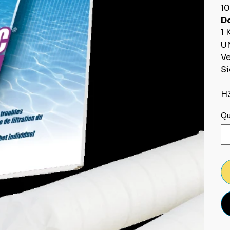
10
D
1 
U
Ve
Si
H3
Qu