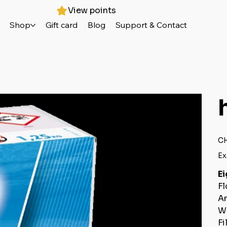
View points
Shop
Gift card
Blog
Support & Contact
Pric
CH
Ex
E
Fl
A
W
Fi