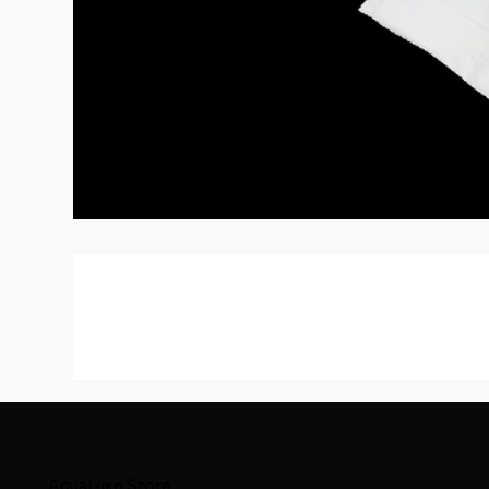
AquaLuxe.Store