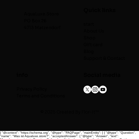
Quick links
AquaLuxe.Store
PO Box 26
start
4713 Matzendorf
About Us
Shop
Gift card
Blog
Support & Contact
info
Social media
Privacy Policy
Terms and Conditions
© 2025 Created By
Flor-It™
{ "@context": "https://schema.org", "@type": "FAQPage", "mainEntity": [ { "@type": "Question",
"name": "Was ist Aqualuxe.store?", "acceptedAnswer": { "@type": "Answer", "text":