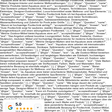
"Aqualuxe.store ist ein Premium-Onlineshop für hochwertige Pooltechnik, exklusive Outdoor-
Möbel, Designer-Interior und moderne Wellnesslösungen." } }, { "@type": "Question", "name":
"Welche Produkte bietet Aqualuxe.store an?", "acceptedAnswer": { "@type": "Answer", "text":
"Das Sortiment umfasst Pooltechnik, Filteranlagen, Pumpen, Technikboxen, Salzwasser-
Elektrolyse, Designer-Outdoormöbel, Luxus-Innenmöbel sowie Wellness- und Spa-Elemente." } },
{ "@type": "Question", "name": "Welche Pooltechnik finde ich bei Aqualuxe.store?",
"acceptedAnswer": { "@type": "Answer", "text": "Aqualuxe.store bietet Technikboxen,
Filteranlagen, Pumpen, Steuerungen, Salzwasserelektrolyse, Dosiersysteme,
Wasseraufbereitung und Zubehör für Pools jeder Größe." } }, { "@type": "Question", "name":
"Warum ist hochwertige Pooltechnik wichtig?", "acceptedAnswer": { "@type": "Answer", "text":
"Gute Pooltechnik sorgt für sauberes, stabiles Wasser, geringe Wartung, effizienten
Energieverbrauch und einen störungsfreien Poolbetrieb." } }, { "@type": "Question", "name":
"Welche Outdoor-Möbel bietet Aqualuxe.store an?", "acceptedAnswer": { "@type": "Answer",
"text": "Das Angebot umfasst luxuriöse Loungemöbel, Sofas, Sessel, Esstische, Outdoor-
Skulpturen, modulare Möbel und hochwertige Designerstücke für moderne Außenbereiche." } }, {
"@type": "Question", "name": "Welche Designer-Marken sind bei Aqualuxe.store erhältlich?",
"acceptedAnswer": { "@type": "Answer", "text": "Aqualuxe.store arbeitet mit internationalen
Premium-Marken wie Laskasas, Domkapa, Splinterworks und Piegatto sowie weiteren
ausgewählten Manufakturen." } }, { "@type": "Question", "name": "Sind die Outdoor-Möbel
wetterfest?", "acceptedAnswer": { "@type": "Answer", "text": "Ja, alle Outdoor-Möbel bestehen
aus wetterfesten, UV-beständigen und langlebigen Materialien wie Edelstahl, hochwertigen
Hölzern und Outdoor-Textilien." } }, { "@type": "Question", "name": "Kann ich Outdoor- oder
Designmöbel anpassen lassen?", "acceptedAnswer": { "@type": "Answer", "text": "Viele Marken
bieten individuelle Anpassungen wie Stoffauswahl, Farben, Maße und Materialien. Eine
persönliche Beratung ist ebenfalls möglich." } }, { "@type": "Question", "name": "Bietet
Aqualuxe.store Lösungen für Wellness- und Spa-Bereiche?", "acceptedAnswer": { "@type":
"Answer", "text": "Ja, Aqualuxe.store bietet verschiedene Wellnessprodukte, Relaxmöbel und
Designobjekte für private oder gewerbliche Spa-Bereiche." } }, { "@type": "Question", "name":
"Wohin liefert Aqualuxe.store?", "acceptedAnswer": { "@type": "Answer", "text": "Die Lieferung
erfolgt europaweit, in vielen Fällen auch weltweit. Große Möbelstücke werden sicher per
Spedition versendet." } }, { "@type": "Question", "name": "Wie lange dauert die Lieferung?",
"acceptedAnswer": { "@type": "Answer", "text": "Lieferzeiten hängen vom Produkt ab: Lagerware
wenige Tage, Designer-Möbel 4–12 Wochen, Technikprodukte meist sehr schnell verfügbar." } }, {
"@type": "Question", "name": "Kann ich Produkte zurückgeben?", "acceptedAnswer": { "@type":
"Answer", "text": "Ja, innerhalb der gesetzlichen Widerrufsfrist. Ausgenommen sind maßgefertigte
oder personalisierte Bestellungen." } }, { "@type": "Question", "name": "Gibt es eine Garantie auf
die Produkte?", "acceptedAnswer": { "@type": "Answer", "text": "Alle Produkte verfügen über die
jeweilige Herstellergarantie. Die Dauer variiert je nach Marke und Produkt." } }, { "@type":
5.0
"Question", "name": "Bietet Aqualuxe.store persönliche Beratung an?", "acceptedAnswer": {
"@type": "Answer", "text": "Ja, wir bieten individuelle Beratung für Pooltechnik, Outdoor-Möbel,
Designerstücke und komplette Projektplanungen an." } }, { "@type": "Question", "name": "Was
259 REVIEWS