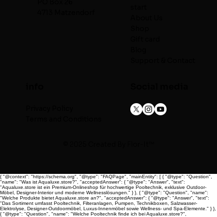
PO Box 26
start
4713 Matzendorf
About Us
Shop
Gift card
Blog
Support & Contact
info
Social media
Privacy Policy
Terms and Conditions
© 2025 Created By
Flor-It™
{ "@context": "https://schema.org", "@type": "FAQPage", "mainEntity": [ { "@type": "Question",
"name": "Was ist Aqualuxe.store?", "acceptedAnswer": { "@type": "Answer", "text":
"Aqualuxe.store ist ein Premium-Onlineshop für hochwertige Pooltechnik, exklusive Outdoor-
Möbel, Designer-Interior und moderne Wellnesslösungen." } }, { "@type": "Question", "name":
"Welche Produkte bietet Aqualuxe.store an?", "acceptedAnswer": { "@type": "Answer", "text":
"Das Sortiment umfasst Pooltechnik, Filteranlagen, Pumpen, Technikboxen, Salzwasser-
Elektrolyse, Designer-Outdoormöbel, Luxus-Innenmöbel sowie Wellness- und Spa-Elemente." } },
{ "@type": "Question", "name": "Welche Pooltechnik finde ich bei Aqualuxe.store?",