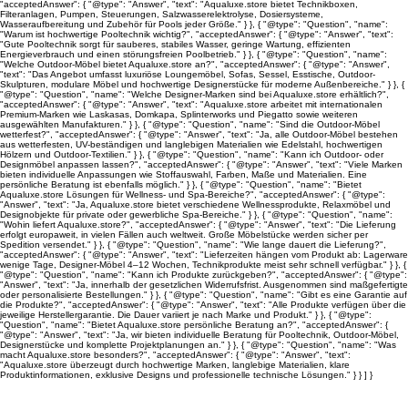
"acceptedAnswer": { "@type": "Answer", "text": "Aqualuxe.store bietet Technikboxen,
Filteranlagen, Pumpen, Steuerungen, Salzwasserelektrolyse, Dosiersysteme,
Wasseraufbereitung und Zubehör für Pools jeder Größe." } }, { "@type": "Question", "name":
"Warum ist hochwertige Pooltechnik wichtig?", "acceptedAnswer": { "@type": "Answer", "text":
"Gute Pooltechnik sorgt für sauberes, stabiles Wasser, geringe Wartung, effizienten
Energieverbrauch und einen störungsfreien Poolbetrieb." } }, { "@type": "Question", "name":
"Welche Outdoor-Möbel bietet Aqualuxe.store an?", "acceptedAnswer": { "@type": "Answer",
"text": "Das Angebot umfasst luxuriöse Loungemöbel, Sofas, Sessel, Esstische, Outdoor-
Skulpturen, modulare Möbel und hochwertige Designerstücke für moderne Außenbereiche." } }, {
"@type": "Question", "name": "Welche Designer-Marken sind bei Aqualuxe.store erhältlich?",
"acceptedAnswer": { "@type": "Answer", "text": "Aqualuxe.store arbeitet mit internationalen
Premium-Marken wie Laskasas, Domkapa, Splinterworks und Piegatto sowie weiteren
ausgewählten Manufakturen." } }, { "@type": "Question", "name": "Sind die Outdoor-Möbel
wetterfest?", "acceptedAnswer": { "@type": "Answer", "text": "Ja, alle Outdoor-Möbel bestehen
aus wetterfesten, UV-beständigen und langlebigen Materialien wie Edelstahl, hochwertigen
Hölzern und Outdoor-Textilien." } }, { "@type": "Question", "name": "Kann ich Outdoor- oder
Designmöbel anpassen lassen?", "acceptedAnswer": { "@type": "Answer", "text": "Viele Marken
bieten individuelle Anpassungen wie Stoffauswahl, Farben, Maße und Materialien. Eine
persönliche Beratung ist ebenfalls möglich." } }, { "@type": "Question", "name": "Bietet
Aqualuxe.store Lösungen für Wellness- und Spa-Bereiche?", "acceptedAnswer": { "@type":
"Answer", "text": "Ja, Aqualuxe.store bietet verschiedene Wellnessprodukte, Relaxmöbel und
Designobjekte für private oder gewerbliche Spa-Bereiche." } }, { "@type": "Question", "name":
"Wohin liefert Aqualuxe.store?", "acceptedAnswer": { "@type": "Answer", "text": "Die Lieferung
erfolgt europaweit, in vielen Fällen auch weltweit. Große Möbelstücke werden sicher per
Spedition versendet." } }, { "@type": "Question", "name": "Wie lange dauert die Lieferung?",
"acceptedAnswer": { "@type": "Answer", "text": "Lieferzeiten hängen vom Produkt ab: Lagerware
wenige Tage, Designer-Möbel 4–12 Wochen, Technikprodukte meist sehr schnell verfügbar." } }, {
"@type": "Question", "name": "Kann ich Produkte zurückgeben?", "acceptedAnswer": { "@type":
"Answer", "text": "Ja, innerhalb der gesetzlichen Widerrufsfrist. Ausgenommen sind maßgefertigte
oder personalisierte Bestellungen." } }, { "@type": "Question", "name": "Gibt es eine Garantie auf
die Produkte?", "acceptedAnswer": { "@type": "Answer", "text": "Alle Produkte verfügen über die
jeweilige Herstellergarantie. Die Dauer variiert je nach Marke und Produkt." } }, { "@type":
"Question", "name": "Bietet Aqualuxe.store persönliche Beratung an?", "acceptedAnswer": {
"@type": "Answer", "text": "Ja, wir bieten individuelle Beratung für Pooltechnik, Outdoor-Möbel,
Designerstücke und komplette Projektplanungen an." } }, { "@type": "Question", "name": "Was
macht Aqualuxe.store besonders?", "acceptedAnswer": { "@type": "Answer", "text":
"Aqualuxe.store überzeugt durch hochwertige Marken, langlebige Materialien, klare
Produktinformationen, exklusive Designs und professionelle technische Lösungen." } } ] }