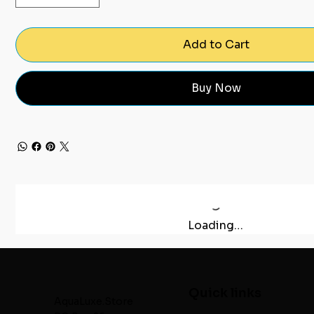
Add to Cart
Buy Now
Loading…
Quick links
AquaLuxe.Store