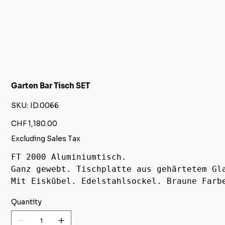
Garten Bar Tisch SET
SKU
SKU:
ID.0066
ID.0066
Price
CHF 1,180.00
Excluding Sales Tax
FT 2000 Aluminiumtisch. 
Ganz gewebt. Tischplatte aus gehärtetem Gl
Mit Eiskübel. Edelstahlsockel. Braune Farb
Quantity