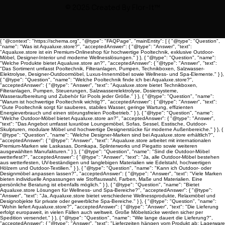
© 2025 Created By
Flor-It™
{ "@context": "https://schema.org", "@type": "FAQPage", "mainEntity": [ { "@type": "Question",
"name": "Was ist Aqualuxe.store?", "acceptedAnswer": { "@type": "Answer", "text":
"Aqualuxe.store ist ein Premium-Onlineshop für hochwertige Pooltechnik, exklusive Outdoor-
Möbel, Designer-Interior und moderne Wellnesslösungen." } }, { "@type": "Question", "name":
"Welche Produkte bietet Aqualuxe.store an?", "acceptedAnswer": { "@type": "Answer", "text":
"Das Sortiment umfasst Pooltechnik, Filteranlagen, Pumpen, Technikboxen, Salzwasser-
Elektrolyse, Designer-Outdoormöbel, Luxus-Innenmöbel sowie Wellness- und Spa-Elemente." } },
{ "@type": "Question", "name": "Welche Pooltechnik finde ich bei Aqualuxe.store?",
"acceptedAnswer": { "@type": "Answer", "text": "Aqualuxe.store bietet Technikboxen,
Filteranlagen, Pumpen, Steuerungen, Salzwasserelektrolyse, Dosiersysteme,
Wasseraufbereitung und Zubehör für Pools jeder Größe." } }, { "@type": "Question", "name":
"Warum ist hochwertige Pooltechnik wichtig?", "acceptedAnswer": { "@type": "Answer", "text":
"Gute Pooltechnik sorgt für sauberes, stabiles Wasser, geringe Wartung, effizienten
Energieverbrauch und einen störungsfreien Poolbetrieb." } }, { "@type": "Question", "name":
"Welche Outdoor-Möbel bietet Aqualuxe.store an?", "acceptedAnswer": { "@type": "Answer",
"text": "Das Angebot umfasst luxuriöse Loungemöbel, Sofas, Sessel, Esstische, Outdoor-
Skulpturen, modulare Möbel und hochwertige Designerstücke für moderne Außenbereiche." } }, {
"@type": "Question", "name": "Welche Designer-Marken sind bei Aqualuxe.store erhältlich?",
"acceptedAnswer": { "@type": "Answer", "text": "Aqualuxe.store arbeitet mit internationalen
Premium-Marken wie Laskasas, Domkapa, Splinterworks und Piegatto sowie weiteren
ausgewählten Manufakturen." } }, { "@type": "Question", "name": "Sind die Outdoor-Möbel
wetterfest?", "acceptedAnswer": { "@type": "Answer", "text": "Ja, alle Outdoor-Möbel bestehen
aus wetterfesten, UV-beständigen und langlebigen Materialien wie Edelstahl, hochwertigen
Hölzern und Outdoor-Textilien." } }, { "@type": "Question", "name": "Kann ich Outdoor- oder
Designmöbel anpassen lassen?", "acceptedAnswer": { "@type": "Answer", "text": "Viele Marken
bieten individuelle Anpassungen wie Stoffauswahl, Farben, Maße und Materialien. Eine
persönliche Beratung ist ebenfalls möglich." } }, { "@type": "Question", "name": "Bietet
Aqualuxe.store Lösungen für Wellness- und Spa-Bereiche?", "acceptedAnswer": { "@type":
"Answer", "text": "Ja, Aqualuxe.store bietet verschiedene Wellnessprodukte, Relaxmöbel und
Designobjekte für private oder gewerbliche Spa-Bereiche." } }, { "@type": "Question", "name":
"Wohin liefert Aqualuxe.store?", "acceptedAnswer": { "@type": "Answer", "text": "Die Lieferung
erfolgt europaweit, in vielen Fällen auch weltweit. Große Möbelstücke werden sicher per
Spedition versendet." } }, { "@type": "Question", "name": "Wie lange dauert die Lieferung?",
"acceptedAnswer": { "@type": "Answer", "text": "Lieferzeiten hängen vom Produkt ab: Lagerware