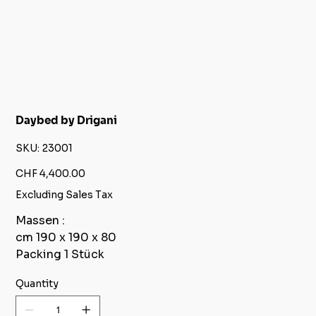
Daybed by Drigani
SKU
SKU:
23001
23001
Price
CHF 4,400.00
Excluding Sales Tax
Massen :
cm 190 x 190 x 80
Packing 1 Stück
Quantity