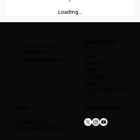
Loading…
Quick links
AquaLuxe.Store
PO Box 26
start
4713 Matzendorf
About Us
Shop
Gift card
Blog
Support & Contact
info
Social media
Privacy Policy
Terms and Conditions