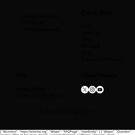
Quick links
AquaLuxe.Store
PO Box 26
start
4713 Matzendorf
About Us
Shop
Gift card
Blog
Support & Contact
info
Social media
Privacy Policy
Terms and Conditions
© 2025 Created By
Flor-It™
{ "@context": "https://schema.org", "@type": "FAQPage", "mainEntity": [ { "@type": "Question",
"name": "Was ist Aqualuxe.store?", "acceptedAnswer": { "@type": "Answer", "text":