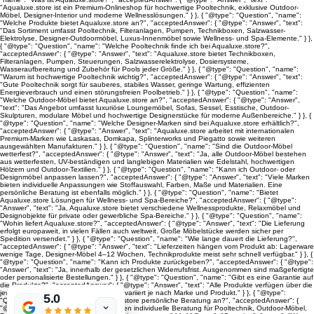
"Aqualuxe.store ist ein Premium-Onlineshop für hochwertige Pooltechnik, exklusive Outdoor-
Möbel, Designer-Interior und moderne Wellnesslösungen." } }, { "@type": "Question", "name":
"Welche Produkte bietet Aqualuxe.store an?", "acceptedAnswer": { "@type": "Answer", "text":
"Das Sortiment umfasst Pooltechnik, Filteranlagen, Pumpen, Technikboxen, Salzwasser-
Elektrolyse, Designer-Outdoormöbel, Luxus-Innenmöbel sowie Wellness- und Spa-Elemente." } },
{ "@type": "Question", "name": "Welche Pooltechnik finde ich bei Aqualuxe.store?",
"acceptedAnswer": { "@type": "Answer", "text": "Aqualuxe.store bietet Technikboxen,
Filteranlagen, Pumpen, Steuerungen, Salzwasserelektrolyse, Dosiersysteme,
Wasseraufbereitung und Zubehör für Pools jeder Größe." } }, { "@type": "Question", "name":
"Warum ist hochwertige Pooltechnik wichtig?", "acceptedAnswer": { "@type": "Answer", "text":
"Gute Pooltechnik sorgt für sauberes, stabiles Wasser, geringe Wartung, effizienten
Energieverbrauch und einen störungsfreien Poolbetrieb." } }, { "@type": "Question", "name":
"Welche Outdoor-Möbel bietet Aqualuxe.store an?", "acceptedAnswer": { "@type": "Answer",
"text": "Das Angebot umfasst luxuriöse Loungemöbel, Sofas, Sessel, Esstische, Outdoor-
Skulpturen, modulare Möbel und hochwertige Designerstücke für moderne Außenbereiche." } }, {
"@type": "Question", "name": "Welche Designer-Marken sind bei Aqualuxe.store erhältlich?",
"acceptedAnswer": { "@type": "Answer", "text": "Aqualuxe.store arbeitet mit internationalen
Premium-Marken wie Laskasas, Domkapa, Splinterworks und Piegatto sowie weiteren
ausgewählten Manufakturen." } }, { "@type": "Question", "name": "Sind die Outdoor-Möbel
wetterfest?", "acceptedAnswer": { "@type": "Answer", "text": "Ja, alle Outdoor-Möbel bestehen
aus wetterfesten, UV-beständigen und langlebigen Materialien wie Edelstahl, hochwertigen
Hölzern und Outdoor-Textilien." } }, { "@type": "Question", "name": "Kann ich Outdoor- oder
Designmöbel anpassen lassen?", "acceptedAnswer": { "@type": "Answer", "text": "Viele Marken
bieten individuelle Anpassungen wie Stoffauswahl, Farben, Maße und Materialien. Eine
persönliche Beratung ist ebenfalls möglich." } }, { "@type": "Question", "name": "Bietet
Aqualuxe.store Lösungen für Wellness- und Spa-Bereiche?", "acceptedAnswer": { "@type":
"Answer", "text": "Ja, Aqualuxe.store bietet verschiedene Wellnessprodukte, Relaxmöbel und
Designobjekte für private oder gewerbliche Spa-Bereiche." } }, { "@type": "Question", "name":
"Wohin liefert Aqualuxe.store?", "acceptedAnswer": { "@type": "Answer", "text": "Die Lieferung
erfolgt europaweit, in vielen Fällen auch weltweit. Große Möbelstücke werden sicher per
Spedition versendet." } }, { "@type": "Question", "name": "Wie lange dauert die Lieferung?",
"acceptedAnswer": { "@type": "Answer", "text": "Lieferzeiten hängen vom Produkt ab: Lagerware
wenige Tage, Designer-Möbel 4–12 Wochen, Technikprodukte meist sehr schnell verfügbar." } }, {
"@type": "Question", "name": "Kann ich Produkte zurückgeben?", "acceptedAnswer": { "@type":
"Answer", "text": "Ja, innerhalb der gesetzlichen Widerrufsfrist. Ausgenommen sind maßgefertigte
oder personalisierte Bestellungen." } }, { "@type": "Question", "name": "Gibt es eine Garantie auf
die Produkte?", "acceptedAnswer": { "@type": "Answer", "text": "Alle Produkte verfügen über die
jeweilige Herstellergarantie. Die Dauer variiert je nach Marke und Produkt." } }, { "@type":
5.0
"Question", "name": "Bietet Aqualuxe.store persönliche Beratung an?", "acceptedAnswer": {
"@type": "Answer", "text": "Ja, wir bieten individuelle Beratung für Pooltechnik, Outdoor-Möbel,