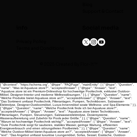
Blog
Support & Contact
info
Social media
Privacy Policy
Terms and Conditions
© 2025 Created By
Flor-It™
{ "@context": "https://schema.org", "@type": "FAQPage", "mainEntity": [ { "@type": "Question",
"name": "Was ist Aqualuxe.store?", "acceptedAnswer": { "@type": "Answer", "text":
"Aqualuxe.store ist ein Premium-Onlineshop für hochwertige Pooltechnik, exklusive Outdoor-
Möbel, Designer-Interior und moderne Wellnesslösungen." } }, { "@type": "Question", "name":
"Welche Produkte bietet Aqualuxe.store an?", "acceptedAnswer": { "@type": "Answer", "text":
"Das Sortiment umfasst Pooltechnik, Filteranlagen, Pumpen, Technikboxen, Salzwasser-
Elektrolyse, Designer-Outdoormöbel, Luxus-Innenmöbel sowie Wellness- und Spa-Elemente." } },
{ "@type": "Question", "name": "Welche Pooltechnik finde ich bei Aqualuxe.store?",
"acceptedAnswer": { "@type": "Answer", "text": "Aqualuxe.store bietet Technikboxen,
Filteranlagen, Pumpen, Steuerungen, Salzwasserelektrolyse, Dosiersysteme,
Wasseraufbereitung und Zubehör für Pools jeder Größe." } }, { "@type": "Question", "name":
"Warum ist hochwertige Pooltechnik wichtig?", "acceptedAnswer": { "@type": "Answer", "text":
"Gute Pooltechnik sorgt für sauberes, stabiles Wasser, geringe Wartung, effizienten
Energieverbrauch und einen störungsfreien Poolbetrieb." } }, { "@type": "Question", "name":
"Welche Outdoor-Möbel bietet Aqualuxe.store an?", "acceptedAnswer": { "@type": "Answer",
"text": "Das Angebot umfasst luxuriöse Loungemöbel, Sofas, Sessel, Esstische, Outdoor-