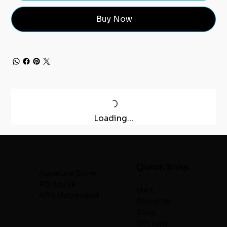
Buy Now
Loading…
Quick links
AquaLuxe.Store
PO Box 26
start
4713 Matzendorf
About Us
Shop
Gift card