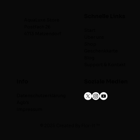
Schnelle Links
AquaLuxe.Store
Postfach 26
Start
4713 Matzendorf
Über uns
Shop
Geschenkkarte
Blog
Support & Kontakt
Info
Soziale Medien
Datenschutzerklärung
Agb's
Impressum
© 2025 Created By
Flor-It ™