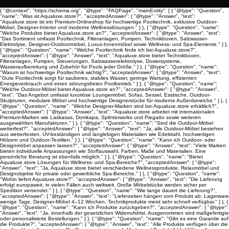
{ "@context": "https://schema.org", "@type": "FAQPage", "mainEntity": [ { "@type": "Question",
"name": "Was ist Aqualuxe.store?", "acceptedAnswer": { "@type": "Answer", "text":
"Aqualuxe.store ist ein Premium-Onlineshop für hochwertige Pooltechnik, exklusive Outdoor-
Möbel, Designer-Interior und moderne Wellnesslösungen." } }, { "@type": "Question", "name":
"Welche Produkte bietet Aqualuxe.store an?", "acceptedAnswer": { "@type": "Answer", "text":
"Das Sortiment umfasst Pooltechnik, Filteranlagen, Pumpen, Technikboxen, Salzwasser-
Elektrolyse, Designer-Outdoormöbel, Luxus-Innenmöbel sowie Wellness- und Spa-Elemente." } },
{ "@type": "Question", "name": "Welche Pooltechnik finde ich bei Aqualuxe.store?",
"acceptedAnswer": { "@type": "Answer", "text": "Aqualuxe.store bietet Technikboxen,
Filteranlagen, Pumpen, Steuerungen, Salzwasserelektrolyse, Dosiersysteme,
Wasseraufbereitung und Zubehör für Pools jeder Größe." } }, { "@type": "Question", "name":
"Warum ist hochwertige Pooltechnik wichtig?", "acceptedAnswer": { "@type": "Answer", "text":
"Gute Pooltechnik sorgt für sauberes, stabiles Wasser, geringe Wartung, effizienten
Energieverbrauch und einen störungsfreien Poolbetrieb." } }, { "@type": "Question", "name":
"Welche Outdoor-Möbel bietet Aqualuxe.store an?", "acceptedAnswer": { "@type": "Answer",
"text": "Das Angebot umfasst luxuriöse Loungemöbel, Sofas, Sessel, Esstische, Outdoor-
Skulpturen, modulare Möbel und hochwertige Designerstücke für moderne Außenbereiche." } }, {
"@type": "Question", "name": "Welche Designer-Marken sind bei Aqualuxe.store erhältlich?",
"acceptedAnswer": { "@type": "Answer", "text": "Aqualuxe.store arbeitet mit internationalen
Premium-Marken wie Laskasas, Domkapa, Splinterworks und Piegatto sowie weiteren
ausgewählten Manufakturen." } }, { "@type": "Question", "name": "Sind die Outdoor-Möbel
wetterfest?", "acceptedAnswer": { "@type": "Answer", "text": "Ja, alle Outdoor-Möbel bestehen
aus wetterfesten, UV-beständigen und langlebigen Materialien wie Edelstahl, hochwertigen
Hölzern und Outdoor-Textilien." } }, { "@type": "Question", "name": "Kann ich Outdoor- oder
Designmöbel anpassen lassen?", "acceptedAnswer": { "@type": "Answer", "text": "Viele Marken
bieten individuelle Anpassungen wie Stoffauswahl, Farben, Maße und Materialien. Eine
persönliche Beratung ist ebenfalls möglich." } }, { "@type": "Question", "name": "Bietet
Aqualuxe.store Lösungen für Wellness- und Spa-Bereiche?", "acceptedAnswer": { "@type":
"Answer", "text": "Ja, Aqualuxe.store bietet verschiedene Wellnessprodukte, Relaxmöbel und
Designobjekte für private oder gewerbliche Spa-Bereiche." } }, { "@type": "Question", "name":
"Wohin liefert Aqualuxe.store?", "acceptedAnswer": { "@type": "Answer", "text": "Die Lieferung
erfolgt europaweit, in vielen Fällen auch weltweit. Große Möbelstücke werden sicher per
Spedition versendet." } }, { "@type": "Question", "name": "Wie lange dauert die Lieferung?",
"acceptedAnswer": { "@type": "Answer", "text": "Lieferzeiten hängen vom Produkt ab: Lagerware
wenige Tage, Designer-Möbel 4–12 Wochen, Technikprodukte meist sehr schnell verfügbar." } }, {
"@type": "Question", "name": "Kann ich Produkte zurückgeben?", "acceptedAnswer": { "@type":
"Answer", "text": "Ja, innerhalb der gesetzlichen Widerrufsfrist. Ausgenommen sind maßgefertigte
oder personalisierte Bestellungen." } }, { "@type": "Question", "name": "Gibt es eine Garantie auf
die Produkte?", "acceptedAnswer": { "@type": "Answer", "text": "Alle Produkte verfügen über die