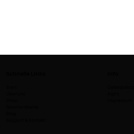
Schnelle Links
Info
Start
Datenschutz
Über uns
Agb's
Shop
Impressum
Geschenkkarte
Blog
Support & Kontakt