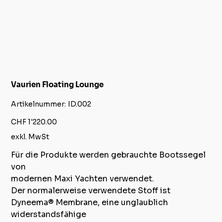
Vaurien Floating Lounge
Artikelnummer:
Artikelnummer:
ID.002
ID.002
Preis
CHF 1'220.00
exkl. MwSt
Für die Produkte werden gebrauchte Bootssegel
von
modernen Maxi Yachten verwendet.
Der normalerweise verwendete Stoff ist
Dyneema® Membrane, eine unglaublich
widerstandsfähige