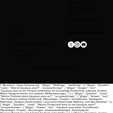
Shop
Geschenkkarte
Blog
Support & Kontakt
Info
Soziale Medien
Datenschutzerklärung
Agb's
Impressum
© 2025 Created By
Flor-It ™
{ "@context": "https://schema.org", "@type": "FAQPage", "mainEntity": [ { "@type": "Question",
"name": "Was ist Aqualuxe.store?", "acceptedAnswer": { "@type": "Answer", "text":
"Aqualuxe.store ist ein Premium-Onlineshop für hochwertige Pooltechnik, exklusive Outdoor-
Möbel, Designer-Interior und moderne Wellnesslösungen." } }, { "@type": "Question", "name":
"Welche Produkte bietet Aqualuxe.store an?", "acceptedAnswer": { "@type": "Answer", "text":
"Das Sortiment umfasst Pooltechnik, Filteranlagen, Pumpen, Technikboxen, Salzwasser-
Elektrolyse, Designer-Outdoormöbel, Luxus-Innenmöbel sowie Wellness- und Spa-Elemente." } },
{ "@type": "Question", "name": "Welche Pooltechnik finde ich bei Aqualuxe.store?",
"acceptedAnswer": { "@type": "Answer", "text": "Aqualuxe.store bietet Technikboxen,
Filteranlagen, Pumpen, Steuerungen, Salzwasserelektrolyse, Dosiersysteme,
Wasseraufbereitung und Zubehör für Pools jeder Größe." } }, { "@type": "Question", "name":