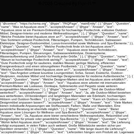
© 2025 Created By
Flor-It ™
{ "@context": "https://schema.org", "@type": "FAQPage", "mainEntity": [ { "@type": "Question",
"name": "Was ist Aqualuxe.store?", "acceptedAnswer": { "@type": "Answer", "text":
"Aqualuxe.store ist ein Premium-Onlineshop für hochwertige Pooltechnik, exklusive Outdoor-
Möbel, Designer-Interior und moderne Wellnesslösungen." } }, { "@type": "Question", "name":
"Welche Produkte bietet Aqualuxe.store an?", "acceptedAnswer": { "@type": "Answer", "text":
"Das Sortiment umfasst Pooltechnik, Filteranlagen, Pumpen, Technikboxen, Salzwasser-
Elektrolyse, Designer-Outdoormöbel, Luxus-Innenmöbel sowie Wellness- und Spa-Elemente." } },
{ "@type": "Question", "name": "Welche Pooltechnik finde ich bei Aqualuxe.store?",
"acceptedAnswer": { "@type": "Answer", "text": "Aqualuxe.store bietet Technikboxen,
Filteranlagen, Pumpen, Steuerungen, Salzwasserelektrolyse, Dosiersysteme,
Wasseraufbereitung und Zubehör für Pools jeder Größe." } }, { "@type": "Question", "name":
"Warum ist hochwertige Pooltechnik wichtig?", "acceptedAnswer": { "@type": "Answer", "text":
"Gute Pooltechnik sorgt für sauberes, stabiles Wasser, geringe Wartung, effizienten
Energieverbrauch und einen störungsfreien Poolbetrieb." } }, { "@type": "Question", "name":
"Welche Outdoor-Möbel bietet Aqualuxe.store an?", "acceptedAnswer": { "@type": "Answer",
"text": "Das Angebot umfasst luxuriöse Loungemöbel, Sofas, Sessel, Esstische, Outdoor-
Skulpturen, modulare Möbel und hochwertige Designerstücke für moderne Außenbereiche." } }, {
"@type": "Question", "name": "Welche Designer-Marken sind bei Aqualuxe.store erhältlich?",
"acceptedAnswer": { "@type": "Answer", "text": "Aqualuxe.store arbeitet mit internationalen
Premium-Marken wie Laskasas, Domkapa, Splinterworks und Piegatto sowie weiteren
ausgewählten Manufakturen." } }, { "@type": "Question", "name": "Sind die Outdoor-Möbel
wetterfest?", "acceptedAnswer": { "@type": "Answer", "text": "Ja, alle Outdoor-Möbel bestehen
aus wetterfesten, UV-beständigen und langlebigen Materialien wie Edelstahl, hochwertigen
Hölzern und Outdoor-Textilien." } }, { "@type": "Question", "name": "Kann ich Outdoor- oder
Designmöbel anpassen lassen?", "acceptedAnswer": { "@type": "Answer", "text": "Viele Marken
bieten individuelle Anpassungen wie Stoffauswahl, Farben, Maße und Materialien. Eine
persönliche Beratung ist ebenfalls möglich." } }, { "@type": "Question", "name": "Bietet
Aqualuxe.store Lösungen für Wellness- und Spa-Bereiche?", "acceptedAnswer": { "@type":
"Answer", "text": "Ja, Aqualuxe.store bietet verschiedene Wellnessprodukte, Relaxmöbel und
Designobjekte für private oder gewerbliche Spa-Bereiche." } }, { "@type": "Question", "name":
"Wohin liefert Aqualuxe.store?", "acceptedAnswer": { "@type": "Answer", "text": "Die Lieferung
erfolgt europaweit, in vielen Fällen auch weltweit. Große Möbelstücke werden sicher per
Spedition versendet." } }, { "@type": "Question", "name": "Wie lange dauert die Lieferung?",
"acceptedAnswer": { "@type": "Answer", "text": "Lieferzeiten hängen vom Produkt ab: Lagerware