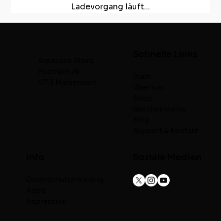
Ladevorgang läuft...
Schnelle Links
AquaLuxe.Store
Postfach 26
Start
4713 Matzendorf
Über uns
Shop
Geschenkkarte
Blog
Support & Kontakt
Info
Soziale Medien
Datenschutzerklärung
Agb's
Impressum