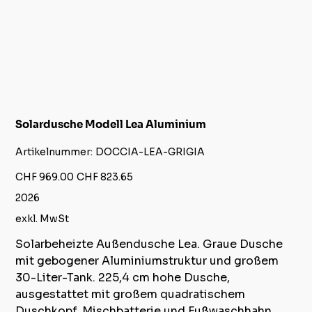
Solardusche Modell Lea Aluminium
Artikelnummer:
Artikelnummer:
DOCCIA-LEA-GRIGIA
DOCCIA-
LEA-
GRIGIA
Ursprünglicher
Angebotspreis
CHF 969.00
CHF 823.65
Preis
2026
exkl. MwSt
Solarbeheizte Außendusche Lea. Graue Dusche
mit gebogener Aluminiumstruktur und großem
30-Liter-Tank. 225,4 cm hohe Dusche,
ausgestattet mit großem quadratischem
Duschkopf, Mischbatterie und Fußwaschhahn.