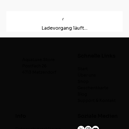
Ladevorgang läuft...
Schnelle Links
AquaLuxe.Store
Postfach 26
Start
4713 Matzendorf
Über uns
Shop
Geschenkkarte
Blog
Support & Kontakt
Info
Soziale Medien