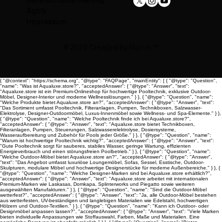
Datenschutzerklärung
Agb's
Impressum
© 2025 Created By
Flor-It ™
{ "@context": "https://schema.org", "@type": "FAQPage", "mainEntity": [ { "@type": "Question",
"name": "Was ist Aqualuxe.store?", "acceptedAnswer": { "@type": "Answer", "text":
"Aqualuxe.store ist ein Premium-Onlineshop für hochwertige Pooltechnik, exklusive Outdoor-
Möbel, Designer-Interior und moderne Wellnesslösungen." } }, { "@type": "Question", "name":
"Welche Produkte bietet Aqualuxe.store an?", "acceptedAnswer": { "@type": "Answer", "text":
"Das Sortiment umfasst Pooltechnik, Filteranlagen, Pumpen, Technikboxen, Salzwasser-
Elektrolyse, Designer-Outdoormöbel, Luxus-Innenmöbel sowie Wellness- und Spa-Elemente." } },
{ "@type": "Question", "name": "Welche Pooltechnik finde ich bei Aqualuxe.store?",
"acceptedAnswer": { "@type": "Answer", "text": "Aqualuxe.store bietet Technikboxen,
Filteranlagen, Pumpen, Steuerungen, Salzwasserelektrolyse, Dosiersysteme,
Wasseraufbereitung und Zubehör für Pools jeder Größe." } }, { "@type": "Question", "name":
"Warum ist hochwertige Pooltechnik wichtig?", "acceptedAnswer": { "@type": "Answer", "text":
"Gute Pooltechnik sorgt für sauberes, stabiles Wasser, geringe Wartung, effizienten
Energieverbrauch und einen störungsfreien Poolbetrieb." } }, { "@type": "Question", "name":
"Welche Outdoor-Möbel bietet Aqualuxe.store an?", "acceptedAnswer": { "@type": "Answer",
"text": "Das Angebot umfasst luxuriöse Loungemöbel, Sofas, Sessel, Esstische, Outdoor-
Skulpturen, modulare Möbel und hochwertige Designerstücke für moderne Außenbereiche." } }, {
"@type": "Question", "name": "Welche Designer-Marken sind bei Aqualuxe.store erhältlich?",
"acceptedAnswer": { "@type": "Answer", "text": "Aqualuxe.store arbeitet mit internationalen
Premium-Marken wie Laskasas, Domkapa, Splinterworks und Piegatto sowie weiteren
ausgewählten Manufakturen." } }, { "@type": "Question", "name": "Sind die Outdoor-Möbel
wetterfest?", "acceptedAnswer": { "@type": "Answer", "text": "Ja, alle Outdoor-Möbel bestehen
aus wetterfesten, UV-beständigen und langlebigen Materialien wie Edelstahl, hochwertigen
Hölzern und Outdoor-Textilien." } }, { "@type": "Question", "name": "Kann ich Outdoor- oder
Designmöbel anpassen lassen?", "acceptedAnswer": { "@type": "Answer", "text": "Viele Marken
bieten individuelle Anpassungen wie Stoffauswahl, Farben, Maße und Materialien. Eine