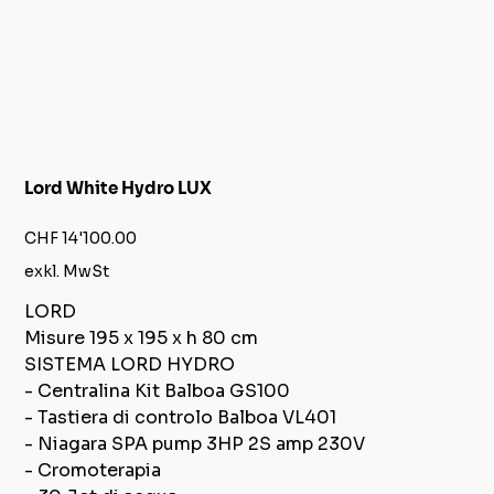
Lord White Hydro LUX
Preis
CHF 14'100.00
exkl. MwSt
LORD
Misure 195 x 195 x h 80 cm
SISTEMA LORD HYDRO
- Centralina Kit Balboa GS100
- Tastiera di controlo Balboa VL401
- Niagara SPA pump 3HP 2S amp 230V
- Cromoterapia