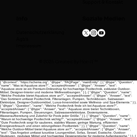
Support & Kontakt
Info
Soziale Medien
Datenschutzerklärung
Agb's
Impressum
© 2025 Created By
Flor-It ™
{ "@context": "https://schema.org", "@type": "FAQPage", "mainEntity": [ { "@type": "Question",
"name": "Was ist Aqualuxe.store?", "acceptedAnswer": { "@type": "Answer", "text":
"Aqualuxe.store ist ein Premium-Onlineshop für hochwertige Pooltechnik, exklusive Outdoor-
Möbel, Designer-Interior und moderne Wellnesslösungen." } }, { "@type": "Question", "name":
"Welche Produkte bietet Aqualuxe.store an?", "acceptedAnswer": { "@type": "Answer", "text":
"Das Sortiment umfasst Pooltechnik, Filteranlagen, Pumpen, Technikboxen, Salzwasser-
Elektrolyse, Designer-Outdoormöbel, Luxus-Innenmöbel sowie Wellness- und Spa-Elemente." } },
{ "@type": "Question", "name": "Welche Pooltechnik finde ich bei Aqualuxe.store?",
"acceptedAnswer": { "@type": "Answer", "text": "Aqualuxe.store bietet Technikboxen,
Filteranlagen, Pumpen, Steuerungen, Salzwasserelektrolyse, Dosiersysteme,
Wasseraufbereitung und Zubehör für Pools jeder Größe." } }, { "@type": "Question", "name":
"Warum ist hochwertige Pooltechnik wichtig?", "acceptedAnswer": { "@type": "Answer", "text":
"Gute Pooltechnik sorgt für sauberes, stabiles Wasser, geringe Wartung, effizienten
Energieverbrauch und einen störungsfreien Poolbetrieb." } }, { "@type": "Question", "name":
"Welche Outdoor-Möbel bietet Aqualuxe.store an?", "acceptedAnswer": { "@type": "Answer",
"text": "Das Angebot umfasst luxuriöse Loungemöbel, Sofas, Sessel, Esstische, Outdoor-
Skulpturen, modulare Möbel und hochwertige Designerstücke für moderne Außenbereiche." } }, {