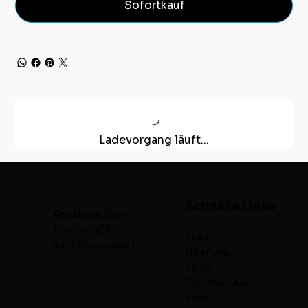
Sofortkauf
Ladevorgang läuft...
Schnelle Links
AquaLuxe.Store
Postfach 26
Start
4713 Matzendorf
Über uns
Shop
Geschenkkarte
Blog