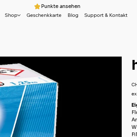
Punkte ansehen
Shop
Geschenkkarte
Blog
Support & Kontakt
Prei
CH
ex
E
Fl
A
W
Fi