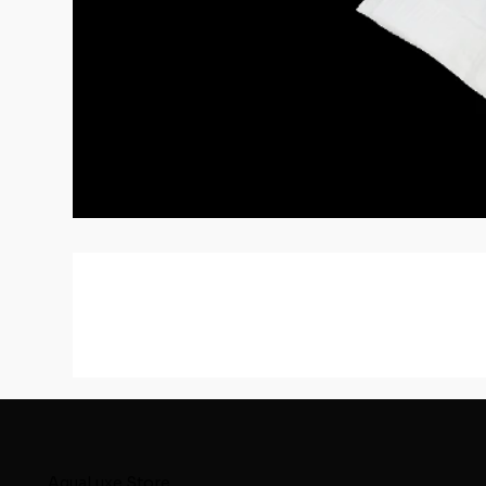
AquaLuxe.Store