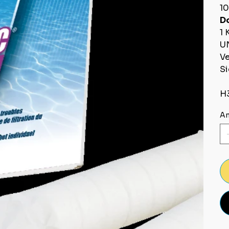
10
D
1 
U
Ve
Si
H3
An