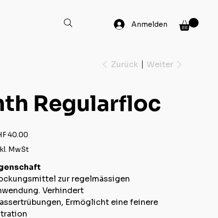
Anmelden
Zurück
Weiter
hth Regularfloc
s
F 40.00
kl. MwSt
igenschaft
ockungsmittel zur regelmässigen
nwendung.
Verhindert
assertrübungen,
Ermöglicht eine feinere
ltration