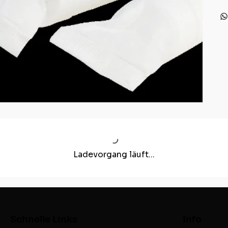
Ladevorgang läuft...
Schnelle Links
Info