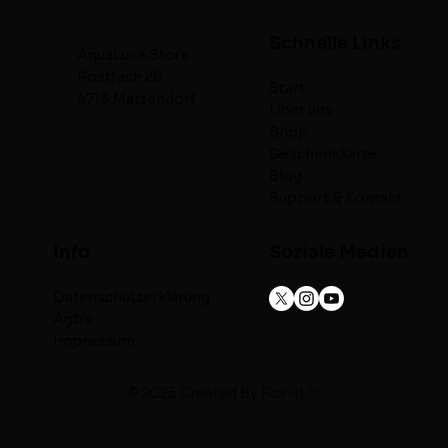
Schnelle Links
AquaLuxe.Store
Postfach 26
Start
4713 Matzendorf
Über uns
Shop
Geschenkkarte
Blog
Support & Kontakt
Info
Soziale Medien
Datenschutzerklärung
Agb's
Impressum
© 2025 Created By
Flor-It ™