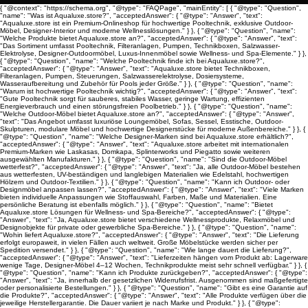
{ "@context": "https://schema.org", "@type": "FAQPage", "mainEntity": [ { "@type": "Question",
"name": "Was ist Aqualuxe.store?", "acceptedAnswer": { "@type": "Answer", "text":
"Aqualuxe.store ist ein Premium-Onlineshop für hochwertige Pooltechnik, exklusive Outdoor-
Möbel, Designer-Interior und moderne Wellnesslösungen." } }, { "@type": "Question", "name":
"Welche Produkte bietet Aqualuxe.store an?", "acceptedAnswer": { "@type": "Answer", "text":
"Das Sortiment umfasst Pooltechnik, Filteranlagen, Pumpen, Technikboxen, Salzwasser-
Elektrolyse, Designer-Outdoormöbel, Luxus-Innenmöbel sowie Wellness- und Spa-Elemente." } },
{ "@type": "Question", "name": "Welche Pooltechnik finde ich bei Aqualuxe.store?",
"acceptedAnswer": { "@type": "Answer", "text": "Aqualuxe.store bietet Technikboxen,
Filteranlagen, Pumpen, Steuerungen, Salzwasserelektrolyse, Dosiersysteme,
Wasseraufbereitung und Zubehör für Pools jeder Größe." } }, { "@type": "Question", "name":
"Warum ist hochwertige Pooltechnik wichtig?", "acceptedAnswer": { "@type": "Answer", "text":
"Gute Pooltechnik sorgt für sauberes, stabiles Wasser, geringe Wartung, effizienten
Energieverbrauch und einen störungsfreien Poolbetrieb." } }, { "@type": "Question", "name":
"Welche Outdoor-Möbel bietet Aqualuxe.store an?", "acceptedAnswer": { "@type": "Answer",
"text": "Das Angebot umfasst luxuriöse Loungemöbel, Sofas, Sessel, Esstische, Outdoor-
Skulpturen, modulare Möbel und hochwertige Designerstücke für moderne Außenbereiche." } }, {
"@type": "Question", "name": "Welche Designer-Marken sind bei Aqualuxe.store erhältlich?",
"acceptedAnswer": { "@type": "Answer", "text": "Aqualuxe.store arbeitet mit internationalen
Premium-Marken wie Laskasas, Domkapa, Splinterworks und Piegatto sowie weiteren
ausgewählten Manufakturen." } }, { "@type": "Question", "name": "Sind die Outdoor-Möbel
wetterfest?", "acceptedAnswer": { "@type": "Answer", "text": "Ja, alle Outdoor-Möbel bestehen
aus wetterfesten, UV-beständigen und langlebigen Materialien wie Edelstahl, hochwertigen
Hölzern und Outdoor-Textilien." } }, { "@type": "Question", "name": "Kann ich Outdoor- oder
Designmöbel anpassen lassen?", "acceptedAnswer": { "@type": "Answer", "text": "Viele Marken
bieten individuelle Anpassungen wie Stoffauswahl, Farben, Maße und Materialien. Eine
persönliche Beratung ist ebenfalls möglich." } }, { "@type": "Question", "name": "Bietet
Aqualuxe.store Lösungen für Wellness- und Spa-Bereiche?", "acceptedAnswer": { "@type":
"Answer", "text": "Ja, Aqualuxe.store bietet verschiedene Wellnessprodukte, Relaxmöbel und
Designobjekte für private oder gewerbliche Spa-Bereiche." } }, { "@type": "Question", "name":
"Wohin liefert Aqualuxe.store?", "acceptedAnswer": { "@type": "Answer", "text": "Die Lieferung
erfolgt europaweit, in vielen Fällen auch weltweit. Große Möbelstücke werden sicher per
Spedition versendet." } }, { "@type": "Question", "name": "Wie lange dauert die Lieferung?",
"acceptedAnswer": { "@type": "Answer", "text": "Lieferzeiten hängen vom Produkt ab: Lagerware
wenige Tage, Designer-Möbel 4–12 Wochen, Technikprodukte meist sehr schnell verfügbar." } }, {
"@type": "Question", "name": "Kann ich Produkte zurückgeben?", "acceptedAnswer": { "@type":
"Answer", "text": "Ja, innerhalb der gesetzlichen Widerrufsfrist. Ausgenommen sind maßgefertigte
oder personalisierte Bestellungen." } }, { "@type": "Question", "name": "Gibt es eine Garantie auf
die Produkte?", "acceptedAnswer": { "@type": "Answer", "text": "Alle Produkte verfügen über die
jeweilige Herstellergarantie. Die Dauer variiert je nach Marke und Produkt." } }, { "@type":