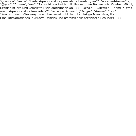
"Question", "name": "Bietet Aqualuxe.store persönliche Beratung an?", "acceptedAnswer": {
"@type": "Answer", "text": "Ja, wir bieten individuelle Beratung für Pooltechnik, Outdoor-Möbel,
Designerstücke und komplette Projektplanungen an." } }, { "@type": "Question", "name": "Was
macht Aqualuxe.store besonders?", "acceptedAnswer": { "@type": "Answer", "text":
"Aqualuxe.store überzeugt durch hochwertige Marken, langlebige Materialien, klare
Produktinformationen, exklusive Designs und professionelle technische Lösungen." } } ] }