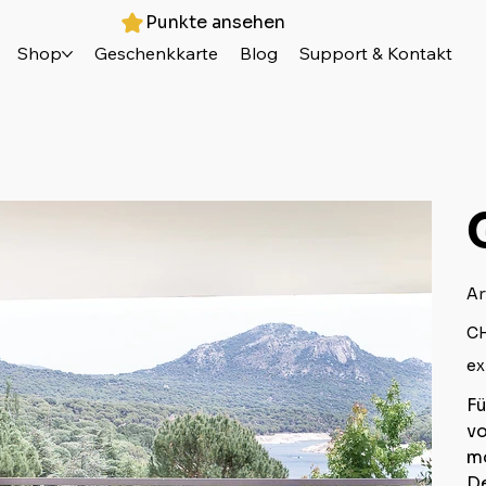
Punkte ansehen
Shop
Geschenkkarte
Blog
Support & Kontakt
Ar
Prei
CH
ex
Fü
v
mo
De