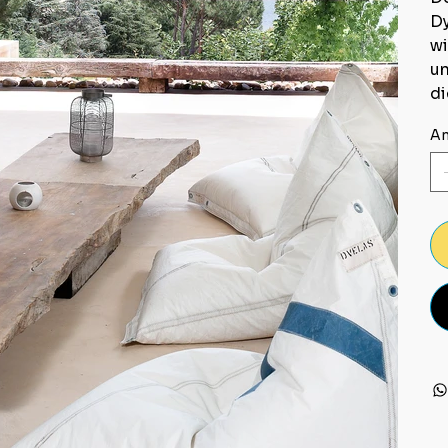
Dy
wi
un
di
An