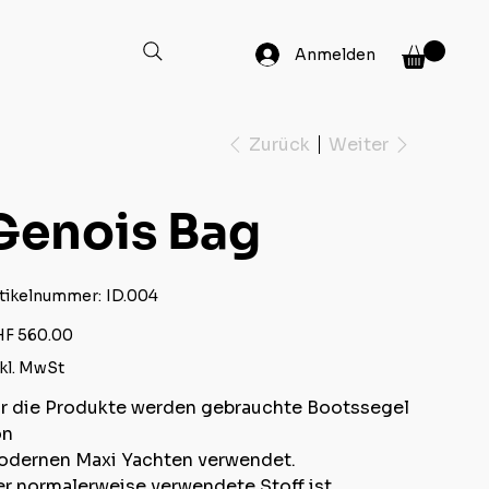
Anmelden
Zurück
Weiter
Genois Bag
Artikelnummer:
tikelnummer:
ID.004
ID.004
s
F 560.00
kl. MwSt
r die Produkte werden gebrauchte Bootssegel
on
dernen Maxi Yachten verwendet.
r normalerweise verwendete Stoff ist