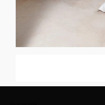
AquaLuxe.Store