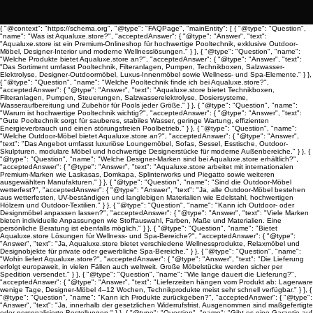
{ "@context": "https://schema.org", "@type": "FAQPage", "mainEntity": [ { "@type": "Question",
"name": "Was ist Aqualuxe.store?", "acceptedAnswer": { "@type": "Answer", "text":
"Aqualuxe.store ist ein Premium-Onlineshop für hochwertige Pooltechnik, exklusive Outdoor-
Möbel, Designer-Interior und moderne Wellnesslösungen." } }, { "@type": "Question", "name":
"Welche Produkte bietet Aqualuxe.store an?", "acceptedAnswer": { "@type": "Answer", "text":
"Das Sortiment umfasst Pooltechnik, Filteranlagen, Pumpen, Technikboxen, Salzwasser-
Elektrolyse, Designer-Outdoormöbel, Luxus-Innenmöbel sowie Wellness- und Spa-Elemente." } },
{ "@type": "Question", "name": "Welche Pooltechnik finde ich bei Aqualuxe.store?",
"acceptedAnswer": { "@type": "Answer", "text": "Aqualuxe.store bietet Technikboxen,
Filteranlagen, Pumpen, Steuerungen, Salzwasserelektrolyse, Dosiersysteme,
Wasseraufbereitung und Zubehör für Pools jeder Größe." } }, { "@type": "Question", "name":
"Warum ist hochwertige Pooltechnik wichtig?", "acceptedAnswer": { "@type": "Answer", "text":
"Gute Pooltechnik sorgt für sauberes, stabiles Wasser, geringe Wartung, effizienten
Energieverbrauch und einen störungsfreien Poolbetrieb." } }, { "@type": "Question", "name":
"Welche Outdoor-Möbel bietet Aqualuxe.store an?", "acceptedAnswer": { "@type": "Answer",
"text": "Das Angebot umfasst luxuriöse Loungemöbel, Sofas, Sessel, Esstische, Outdoor-
Skulpturen, modulare Möbel und hochwertige Designerstücke für moderne Außenbereiche." } }, {
"@type": "Question", "name": "Welche Designer-Marken sind bei Aqualuxe.store erhältlich?",
"acceptedAnswer": { "@type": "Answer", "text": "Aqualuxe.store arbeitet mit internationalen
Premium-Marken wie Laskasas, Domkapa, Splinterworks und Piegatto sowie weiteren
ausgewählten Manufakturen." } }, { "@type": "Question", "name": "Sind die Outdoor-Möbel
wetterfest?", "acceptedAnswer": { "@type": "Answer", "text": "Ja, alle Outdoor-Möbel bestehen
aus wetterfesten, UV-beständigen und langlebigen Materialien wie Edelstahl, hochwertigen
Hölzern und Outdoor-Textilien." } }, { "@type": "Question", "name": "Kann ich Outdoor- oder
Designmöbel anpassen lassen?", "acceptedAnswer": { "@type": "Answer", "text": "Viele Marken
bieten individuelle Anpassungen wie Stoffauswahl, Farben, Maße und Materialien. Eine
persönliche Beratung ist ebenfalls möglich." } }, { "@type": "Question", "name": "Bietet
Aqualuxe.store Lösungen für Wellness- und Spa-Bereiche?", "acceptedAnswer": { "@type":
"Answer", "text": "Ja, Aqualuxe.store bietet verschiedene Wellnessprodukte, Relaxmöbel und
Designobjekte für private oder gewerbliche Spa-Bereiche." } }, { "@type": "Question", "name":
"Wohin liefert Aqualuxe.store?", "acceptedAnswer": { "@type": "Answer", "text": "Die Lieferung
erfolgt europaweit, in vielen Fällen auch weltweit. Große Möbelstücke werden sicher per
Spedition versendet." } }, { "@type": "Question", "name": "Wie lange dauert die Lieferung?",
"acceptedAnswer": { "@type": "Answer", "text": "Lieferzeiten hängen vom Produkt ab: Lagerware
wenige Tage, Designer-Möbel 4–12 Wochen, Technikprodukte meist sehr schnell verfügbar." } }, {
"@type": "Question", "name": "Kann ich Produkte zurückgeben?", "acceptedAnswer": { "@type":
"Answer", "text": "Ja, innerhalb der gesetzlichen Widerrufsfrist. Ausgenommen sind maßgefertigte
oder personalisierte Bestellungen." } }, { "@type": "Question", "name": "Gibt es eine Garantie auf