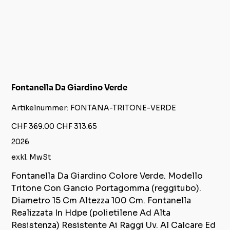
Fontanella Da Giardino Verde
Artikelnummer:
Artikelnummer:
FONTANA-TRITONE-VERDE
FONTANA-
TRITONE-
VERDE
Ursprünglicher
Angebotspreis
CHF 369.00
CHF 313.65
Preis
2026
exkl. MwSt
Fontanella Da Giardino Colore Verde. Modello
Tritone Con Gancio Portagomma (reggitubo).
Diametro 15 Cm Altezza 100 Cm. Fontanella
Realizzata In Hdpe (polietilene Ad Alta
Resistenza) Resistente Ai Raggi Uv. Al Calcare Ed