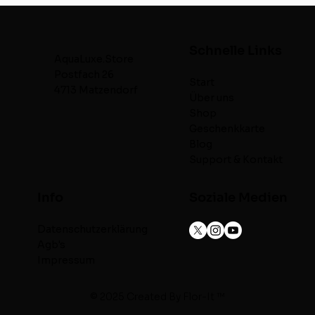
Schnelle Links
AquaLuxe.Store
Postfach 26
Start
4713 Matzendorf
Über uns
Shop
Geschenkkarte
Blog
Support & Kontakt
Info
Soziale Medien
Datenschutzerklärung
Agb's
Impressum
© 2025 Created By
Flor-It ™