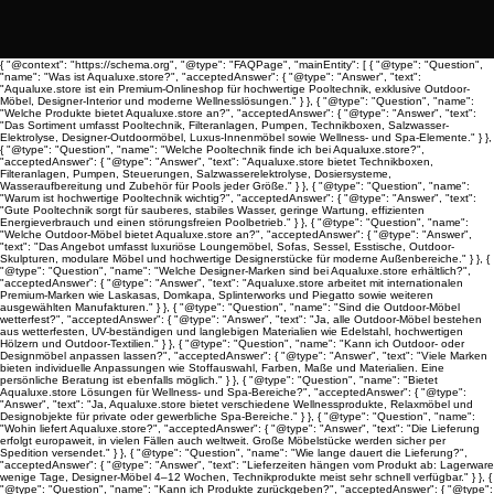
{ "@context": "https://schema.org", "@type": "FAQPage", "mainEntity": [ { "@type": "Question",
"name": "Was ist Aqualuxe.store?", "acceptedAnswer": { "@type": "Answer", "text":
"Aqualuxe.store ist ein Premium-Onlineshop für hochwertige Pooltechnik, exklusive Outdoor-
Möbel, Designer-Interior und moderne Wellnesslösungen." } }, { "@type": "Question", "name":
"Welche Produkte bietet Aqualuxe.store an?", "acceptedAnswer": { "@type": "Answer", "text":
"Das Sortiment umfasst Pooltechnik, Filteranlagen, Pumpen, Technikboxen, Salzwasser-
Elektrolyse, Designer-Outdoormöbel, Luxus-Innenmöbel sowie Wellness- und Spa-Elemente." } },
{ "@type": "Question", "name": "Welche Pooltechnik finde ich bei Aqualuxe.store?",
"acceptedAnswer": { "@type": "Answer", "text": "Aqualuxe.store bietet Technikboxen,
Filteranlagen, Pumpen, Steuerungen, Salzwasserelektrolyse, Dosiersysteme,
Wasseraufbereitung und Zubehör für Pools jeder Größe." } }, { "@type": "Question", "name":
"Warum ist hochwertige Pooltechnik wichtig?", "acceptedAnswer": { "@type": "Answer", "text":
"Gute Pooltechnik sorgt für sauberes, stabiles Wasser, geringe Wartung, effizienten
Energieverbrauch und einen störungsfreien Poolbetrieb." } }, { "@type": "Question", "name":
"Welche Outdoor-Möbel bietet Aqualuxe.store an?", "acceptedAnswer": { "@type": "Answer",
"text": "Das Angebot umfasst luxuriöse Loungemöbel, Sofas, Sessel, Esstische, Outdoor-
Skulpturen, modulare Möbel und hochwertige Designerstücke für moderne Außenbereiche." } }, {
"@type": "Question", "name": "Welche Designer-Marken sind bei Aqualuxe.store erhältlich?",
"acceptedAnswer": { "@type": "Answer", "text": "Aqualuxe.store arbeitet mit internationalen
Premium-Marken wie Laskasas, Domkapa, Splinterworks und Piegatto sowie weiteren
ausgewählten Manufakturen." } }, { "@type": "Question", "name": "Sind die Outdoor-Möbel
wetterfest?", "acceptedAnswer": { "@type": "Answer", "text": "Ja, alle Outdoor-Möbel bestehen
aus wetterfesten, UV-beständigen und langlebigen Materialien wie Edelstahl, hochwertigen
Hölzern und Outdoor-Textilien." } }, { "@type": "Question", "name": "Kann ich Outdoor- oder
Designmöbel anpassen lassen?", "acceptedAnswer": { "@type": "Answer", "text": "Viele Marken
bieten individuelle Anpassungen wie Stoffauswahl, Farben, Maße und Materialien. Eine
persönliche Beratung ist ebenfalls möglich." } }, { "@type": "Question", "name": "Bietet
Aqualuxe.store Lösungen für Wellness- und Spa-Bereiche?", "acceptedAnswer": { "@type":
"Answer", "text": "Ja, Aqualuxe.store bietet verschiedene Wellnessprodukte, Relaxmöbel und
Designobjekte für private oder gewerbliche Spa-Bereiche." } }, { "@type": "Question", "name":
"Wohin liefert Aqualuxe.store?", "acceptedAnswer": { "@type": "Answer", "text": "Die Lieferung
erfolgt europaweit, in vielen Fällen auch weltweit. Große Möbelstücke werden sicher per
Spedition versendet." } }, { "@type": "Question", "name": "Wie lange dauert die Lieferung?",
"acceptedAnswer": { "@type": "Answer", "text": "Lieferzeiten hängen vom Produkt ab: Lagerware
wenige Tage, Designer-Möbel 4–12 Wochen, Technikprodukte meist sehr schnell verfügbar." } }, {
"@type": "Question", "name": "Kann ich Produkte zurückgeben?", "acceptedAnswer": { "@type":