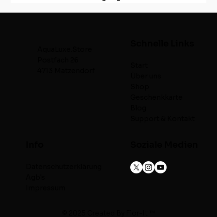
Schnelle Links
AquaLuxe.Store
Postfach 26
Start
4713 Matzendorf
Über uns
Shop
Geschenkkarte
Blog
Support & Kontakt
Info
Soziale Medien
Datenschutzerklärung
Agb's
Impressum
© 2025 Created By
Flor-It ™