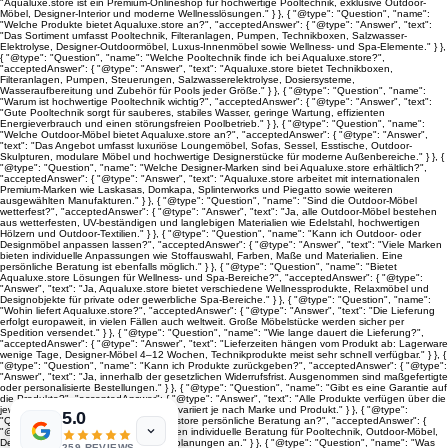
"Aqualuxe.store ist ein Premium-Onlineshop für hochwertige Pooltechnik, exklusive Outdoor-
Möbel, Designer-Interior und moderne Wellnesslösungen." } }, { "@type": "Question", "name":
"Welche Produkte bietet Aqualuxe.store an?", "acceptedAnswer": { "@type": "Answer", "text":
"Das Sortiment umfasst Pooltechnik, Filteranlagen, Pumpen, Technikboxen, Salzwasser-
Elektrolyse, Designer-Outdoormöbel, Luxus-Innenmöbel sowie Wellness- und Spa-Elemente." } },
{ "@type": "Question", "name": "Welche Pooltechnik finde ich bei Aqualuxe.store?",
"acceptedAnswer": { "@type": "Answer", "text": "Aqualuxe.store bietet Technikboxen,
Filteranlagen, Pumpen, Steuerungen, Salzwasserelektrolyse, Dosiersysteme,
Wasseraufbereitung und Zubehör für Pools jeder Größe." } }, { "@type": "Question", "name":
"Warum ist hochwertige Pooltechnik wichtig?", "acceptedAnswer": { "@type": "Answer", "text":
"Gute Pooltechnik sorgt für sauberes, stabiles Wasser, geringe Wartung, effizienten
Energieverbrauch und einen störungsfreien Poolbetrieb." } }, { "@type": "Question", "name":
"Welche Outdoor-Möbel bietet Aqualuxe.store an?", "acceptedAnswer": { "@type": "Answer",
"text": "Das Angebot umfasst luxuriöse Loungemöbel, Sofas, Sessel, Esstische, Outdoor-
Skulpturen, modulare Möbel und hochwertige Designerstücke für moderne Außenbereiche." } }, {
"@type": "Question", "name": "Welche Designer-Marken sind bei Aqualuxe.store erhältlich?",
"acceptedAnswer": { "@type": "Answer", "text": "Aqualuxe.store arbeitet mit internationalen
Premium-Marken wie Laskasas, Domkapa, Splinterworks und Piegatto sowie weiteren
ausgewählten Manufakturen." } }, { "@type": "Question", "name": "Sind die Outdoor-Möbel
wetterfest?", "acceptedAnswer": { "@type": "Answer", "text": "Ja, alle Outdoor-Möbel bestehen
aus wetterfesten, UV-beständigen und langlebigen Materialien wie Edelstahl, hochwertigen
Hölzern und Outdoor-Textilien." } }, { "@type": "Question", "name": "Kann ich Outdoor- oder
Designmöbel anpassen lassen?", "acceptedAnswer": { "@type": "Answer", "text": "Viele Marken
bieten individuelle Anpassungen wie Stoffauswahl, Farben, Maße und Materialien. Eine
persönliche Beratung ist ebenfalls möglich." } }, { "@type": "Question", "name": "Bietet
Aqualuxe.store Lösungen für Wellness- und Spa-Bereiche?", "acceptedAnswer": { "@type":
"Answer", "text": "Ja, Aqualuxe.store bietet verschiedene Wellnessprodukte, Relaxmöbel und
Designobjekte für private oder gewerbliche Spa-Bereiche." } }, { "@type": "Question", "name":
"Wohin liefert Aqualuxe.store?", "acceptedAnswer": { "@type": "Answer", "text": "Die Lieferung
erfolgt europaweit, in vielen Fällen auch weltweit. Große Möbelstücke werden sicher per
Spedition versendet." } }, { "@type": "Question", "name": "Wie lange dauert die Lieferung?",
"acceptedAnswer": { "@type": "Answer", "text": "Lieferzeiten hängen vom Produkt ab: Lagerware
wenige Tage, Designer-Möbel 4–12 Wochen, Technikprodukte meist sehr schnell verfügbar." } }, {
"@type": "Question", "name": "Kann ich Produkte zurückgeben?", "acceptedAnswer": { "@type":
"Answer", "text": "Ja, innerhalb der gesetzlichen Widerrufsfrist. Ausgenommen sind maßgefertigte
oder personalisierte Bestellungen." } }, { "@type": "Question", "name": "Gibt es eine Garantie auf
die Produkte?", "acceptedAnswer": { "@type": "Answer", "text": "Alle Produkte verfügen über die
jeweilige Herstellergarantie. Die Dauer variiert je nach Marke und Produkt." } }, { "@type":
5.0
"Question", "name": "Bietet Aqualuxe.store persönliche Beratung an?", "acceptedAnswer": {
"@type": "Answer", "text": "Ja, wir bieten individuelle Beratung für Pooltechnik, Outdoor-Möbel,
Designerstücke und komplette Projektplanungen an." } }, { "@type": "Question", "name": "Was
259 REVIEWS