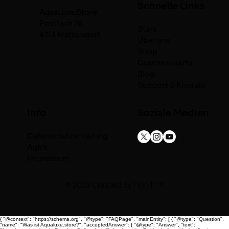
Schnelle Links
AquaLuxe.Store
Postfach 26
Start
4713 Matzendorf
Über uns
Shop
Geschenkkarte
Blog
Support & Kontakt
Info
Soziale Medien
Datenschutzerklärung
Agb's
Impressum
© 2025 Created By
Flor-It ™
{ "@context": "https://schema.org", "@type": "FAQPage", "mainEntity": [ { "@type": "Question",
"name": "Was ist Aqualuxe.store?", "acceptedAnswer": { "@type": "Answer", "text":