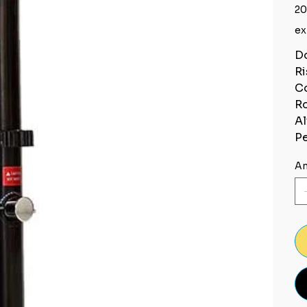
20
ex
Do
Ri
Co
Ro
Al
Pe
An