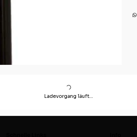
Ladevorgang läuft...
Schnelle Links
Info