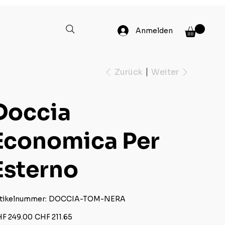
Anmelden
Zurück
Weiter
Doccia
Economica Per
Esterno
Artikelnummer:
tikelnummer:
DOCCIA-TOM-NERA
DOCCIA-
TOM-
NERA
rünglicher
Angebotspreis
F 249.00
CHF 211.65
s