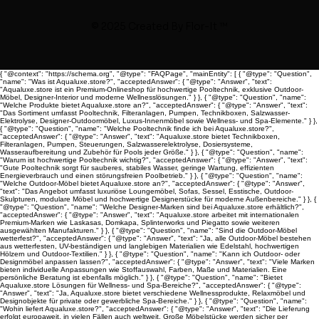
© 2025 Created By
Flor-It ™
{ "@context": "https://schema.org", "@type": "FAQPage", "mainEntity": [ { "@type": "Question",
"name": "Was ist Aqualuxe.store?", "acceptedAnswer": { "@type": "Answer", "text":
"Aqualuxe.store ist ein Premium-Onlineshop für hochwertige Pooltechnik, exklusive Outdoor-
Möbel, Designer-Interior und moderne Wellnesslösungen." } }, { "@type": "Question", "name":
"Welche Produkte bietet Aqualuxe.store an?", "acceptedAnswer": { "@type": "Answer", "text":
"Das Sortiment umfasst Pooltechnik, Filteranlagen, Pumpen, Technikboxen, Salzwasser-
Elektrolyse, Designer-Outdoormöbel, Luxus-Innenmöbel sowie Wellness- und Spa-Elemente." } },
{ "@type": "Question", "name": "Welche Pooltechnik finde ich bei Aqualuxe.store?",
"acceptedAnswer": { "@type": "Answer", "text": "Aqualuxe.store bietet Technikboxen,
Filteranlagen, Pumpen, Steuerungen, Salzwasserelektrolyse, Dosiersysteme,
Wasseraufbereitung und Zubehör für Pools jeder Größe." } }, { "@type": "Question", "name":
"Warum ist hochwertige Pooltechnik wichtig?", "acceptedAnswer": { "@type": "Answer", "text":
"Gute Pooltechnik sorgt für sauberes, stabiles Wasser, geringe Wartung, effizienten
Energieverbrauch und einen störungsfreien Poolbetrieb." } }, { "@type": "Question", "name":
"Welche Outdoor-Möbel bietet Aqualuxe.store an?", "acceptedAnswer": { "@type": "Answer",
"text": "Das Angebot umfasst luxuriöse Loungemöbel, Sofas, Sessel, Esstische, Outdoor-
Skulpturen, modulare Möbel und hochwertige Designerstücke für moderne Außenbereiche." } }, {
"@type": "Question", "name": "Welche Designer-Marken sind bei Aqualuxe.store erhältlich?",
"acceptedAnswer": { "@type": "Answer", "text": "Aqualuxe.store arbeitet mit internationalen
Premium-Marken wie Laskasas, Domkapa, Splinterworks und Piegatto sowie weiteren
ausgewählten Manufakturen." } }, { "@type": "Question", "name": "Sind die Outdoor-Möbel
wetterfest?", "acceptedAnswer": { "@type": "Answer", "text": "Ja, alle Outdoor-Möbel bestehen
aus wetterfesten, UV-beständigen und langlebigen Materialien wie Edelstahl, hochwertigen
Hölzern und Outdoor-Textilien." } }, { "@type": "Question", "name": "Kann ich Outdoor- oder
Designmöbel anpassen lassen?", "acceptedAnswer": { "@type": "Answer", "text": "Viele Marken
bieten individuelle Anpassungen wie Stoffauswahl, Farben, Maße und Materialien. Eine
persönliche Beratung ist ebenfalls möglich." } }, { "@type": "Question", "name": "Bietet
Aqualuxe.store Lösungen für Wellness- und Spa-Bereiche?", "acceptedAnswer": { "@type":
"Answer", "text": "Ja, Aqualuxe.store bietet verschiedene Wellnessprodukte, Relaxmöbel und
Designobjekte für private oder gewerbliche Spa-Bereiche." } }, { "@type": "Question", "name":
"Wohin liefert Aqualuxe.store?", "acceptedAnswer": { "@type": "Answer", "text": "Die Lieferung
erfolgt europaweit, in vielen Fällen auch weltweit. Große Möbelstücke werden sicher per