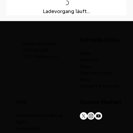
Ladevorgang läuft...
Schnelle Links
AquaLuxe.Store
Postfach 26
Start
4713 Matzendorf
Über uns
Shop
Geschenkkarte
Blog
Support & Kontakt
Info
Soziale Medien
Datenschutzerklärung
Agb's
Impressum