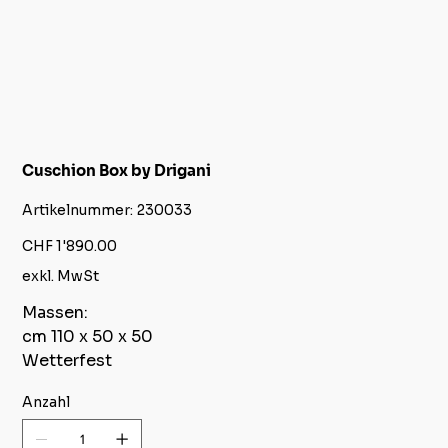
Cuschion Box by Drigani
Artikelnummer:
Artikelnummer:
230033
230033
Preis
CHF 1'890.00
exkl. MwSt
Massen:
cm 110 x 50 x 50
Wetterfest
Anzahl