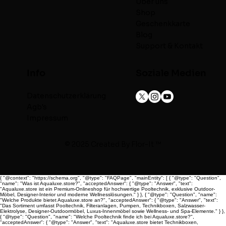
Über uns
Shop
Geschenkkarte
Blog
Support & Kontakt
Info
Soziale Medien
Datenschutzerklärung
Agb's
Impressum
© 2025 Created By
Flor-It ™
{ "@context": "https://schema.org", "@type": "FAQPage", "mainEntity": [ { "@type": "Question",
"name": "Was ist Aqualuxe.store?", "acceptedAnswer": { "@type": "Answer", "text":
"Aqualuxe.store ist ein Premium-Onlineshop für hochwertige Pooltechnik, exklusive Outdoor-
Möbel, Designer-Interior und moderne Wellnesslösungen." } }, { "@type": "Question", "name":
"Welche Produkte bietet Aqualuxe.store an?", "acceptedAnswer": { "@type": "Answer", "text":
"Das Sortiment umfasst Pooltechnik, Filteranlagen, Pumpen, Technikboxen, Salzwasser-
Elektrolyse, Designer-Outdoormöbel, Luxus-Innenmöbel sowie Wellness- und Spa-Elemente." } },
{ "@type": "Question", "name": "Welche Pooltechnik finde ich bei Aqualuxe.store?",
"acceptedAnswer": { "@type": "Answer", "text": "Aqualuxe.store bietet Technikboxen,