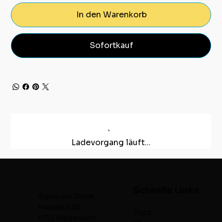
In den Warenkorb
Sofortkauf
Ladevorgang läuft...
Schnelle Links
AquaLuxe.Store
Postfach 26
Start
4713 Matzendorf