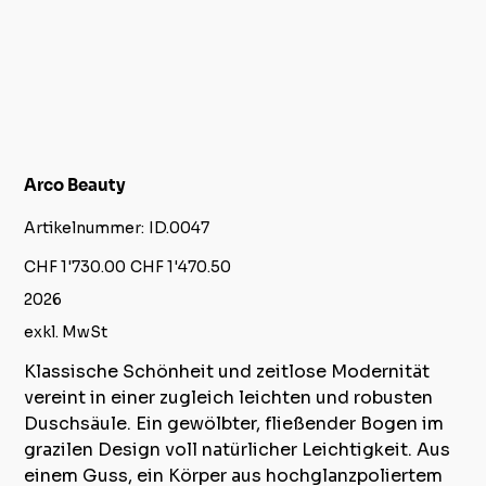
Arco Beauty
Artikelnummer:
Artikelnummer:
ID.0047
ID.0047
Ursprünglicher
Angebotspreis
CHF 1'730.00
CHF 1'470.50
Preis
2026
exkl. MwSt
Klassische Schönheit und zeitlose Modernität
vereint in einer zugleich leichten und robusten
Duschsäule. Ein gewölbter, fließender Bogen im
grazilen Design voll natürlicher Leichtigkeit. Aus
einem Guss, ein Körper aus hochglanzpoliertem