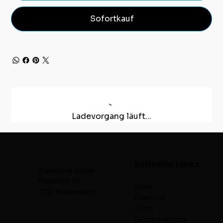
Sofortkauf
Ladevorgang läuft...
Schnelle Links
AquaLuxe.Store
Postfach 26
Start
4713 Matzendorf
Über uns
Shop
Geschenkkarte