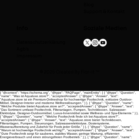
Blog
Support & Kontakt
Info
Soziale Medien
Datenschutzerklärung
Agb's
Impressum
© 2025 Created By
Flor-It ™
{ "@context": "https://schema.org", "@type": "FAQPage", "mainEntity": [ { "@type": "Question",
"name": "Was ist Aqualuxe.store?", "acceptedAnswer": { "@type": "Answer", "text":
"Aqualuxe.store ist ein Premium-Onlineshop für hochwertige Pooltechnik, exklusive Outdoor-
Möbel, Designer-Interior und moderne Wellnesslösungen." } }, { "@type": "Question", "name":
"Welche Produkte bietet Aqualuxe.store an?", "acceptedAnswer": { "@type": "Answer", "text":
"Das Sortiment umfasst Pooltechnik, Filteranlagen, Pumpen, Technikboxen, Salzwasser-
Elektrolyse, Designer-Outdoormöbel, Luxus-Innenmöbel sowie Wellness- und Spa-Elemente." } },
{ "@type": "Question", "name": "Welche Pooltechnik finde ich bei Aqualuxe.store?",
"acceptedAnswer": { "@type": "Answer", "text": "Aqualuxe.store bietet Technikboxen,
Filteranlagen, Pumpen, Steuerungen, Salzwasserelektrolyse, Dosiersysteme,
Wasseraufbereitung und Zubehör für Pools jeder Größe." } }, { "@type": "Question", "name":
"Warum ist hochwertige Pooltechnik wichtig?", "acceptedAnswer": { "@type": "Answer", "text":
"Gute Pooltechnik sorgt für sauberes, stabiles Wasser, geringe Wartung, effizienten
Energieverbrauch und einen störungsfreien Poolbetrieb." } }, { "@type": "Question", "name":