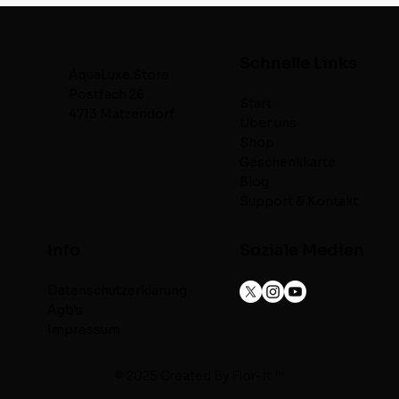
Pool finden – Poolfilter Auswahl
Tipps
Schnelle Links
AquaLuxe.Store
Postfach 26
Start
4713 Matzendorf
Über uns
Shop
Geschenkkarte
Blog
Support & Kontakt
Info
Soziale Medien
Datenschutzerklärung
Agb's
Impressum
© 2025 Created By
Flor-It ™