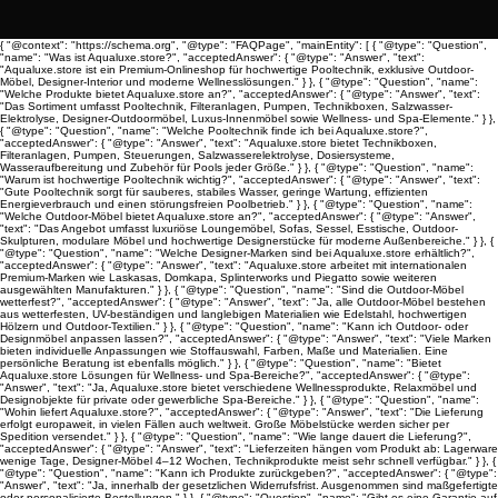
{ "@context": "https://schema.org", "@type": "FAQPage", "mainEntity": [ { "@type": "Question",
"name": "Was ist Aqualuxe.store?", "acceptedAnswer": { "@type": "Answer", "text":
"Aqualuxe.store ist ein Premium-Onlineshop für hochwertige Pooltechnik, exklusive Outdoor-
Möbel, Designer-Interior und moderne Wellnesslösungen." } }, { "@type": "Question", "name":
"Welche Produkte bietet Aqualuxe.store an?", "acceptedAnswer": { "@type": "Answer", "text":
"Das Sortiment umfasst Pooltechnik, Filteranlagen, Pumpen, Technikboxen, Salzwasser-
Elektrolyse, Designer-Outdoormöbel, Luxus-Innenmöbel sowie Wellness- und Spa-Elemente." } },
{ "@type": "Question", "name": "Welche Pooltechnik finde ich bei Aqualuxe.store?",
"acceptedAnswer": { "@type": "Answer", "text": "Aqualuxe.store bietet Technikboxen,
Filteranlagen, Pumpen, Steuerungen, Salzwasserelektrolyse, Dosiersysteme,
Wasseraufbereitung und Zubehör für Pools jeder Größe." } }, { "@type": "Question", "name":
"Warum ist hochwertige Pooltechnik wichtig?", "acceptedAnswer": { "@type": "Answer", "text":
"Gute Pooltechnik sorgt für sauberes, stabiles Wasser, geringe Wartung, effizienten
Energieverbrauch und einen störungsfreien Poolbetrieb." } }, { "@type": "Question", "name":
"Welche Outdoor-Möbel bietet Aqualuxe.store an?", "acceptedAnswer": { "@type": "Answer",
"text": "Das Angebot umfasst luxuriöse Loungemöbel, Sofas, Sessel, Esstische, Outdoor-
Skulpturen, modulare Möbel und hochwertige Designerstücke für moderne Außenbereiche." } }, {
"@type": "Question", "name": "Welche Designer-Marken sind bei Aqualuxe.store erhältlich?",
"acceptedAnswer": { "@type": "Answer", "text": "Aqualuxe.store arbeitet mit internationalen
Premium-Marken wie Laskasas, Domkapa, Splinterworks und Piegatto sowie weiteren
ausgewählten Manufakturen." } }, { "@type": "Question", "name": "Sind die Outdoor-Möbel
wetterfest?", "acceptedAnswer": { "@type": "Answer", "text": "Ja, alle Outdoor-Möbel bestehen
aus wetterfesten, UV-beständigen und langlebigen Materialien wie Edelstahl, hochwertigen
Hölzern und Outdoor-Textilien." } }, { "@type": "Question", "name": "Kann ich Outdoor- oder
Designmöbel anpassen lassen?", "acceptedAnswer": { "@type": "Answer", "text": "Viele Marken
bieten individuelle Anpassungen wie Stoffauswahl, Farben, Maße und Materialien. Eine
persönliche Beratung ist ebenfalls möglich." } }, { "@type": "Question", "name": "Bietet
Aqualuxe.store Lösungen für Wellness- und Spa-Bereiche?", "acceptedAnswer": { "@type":
"Answer", "text": "Ja, Aqualuxe.store bietet verschiedene Wellnessprodukte, Relaxmöbel und
Designobjekte für private oder gewerbliche Spa-Bereiche." } }, { "@type": "Question", "name":
"Wohin liefert Aqualuxe.store?", "acceptedAnswer": { "@type": "Answer", "text": "Die Lieferung
erfolgt europaweit, in vielen Fällen auch weltweit. Große Möbelstücke werden sicher per
Spedition versendet." } }, { "@type": "Question", "name": "Wie lange dauert die Lieferung?",
"acceptedAnswer": { "@type": "Answer", "text": "Lieferzeiten hängen vom Produkt ab: Lagerware
wenige Tage, Designer-Möbel 4–12 Wochen, Technikprodukte meist sehr schnell verfügbar." } }, {
"@type": "Question", "name": "Kann ich Produkte zurückgeben?", "acceptedAnswer": { "@type":
"Answer", "text": "Ja, innerhalb der gesetzlichen Widerrufsfrist. Ausgenommen sind maßgefertigte
oder personalisierte Bestellungen." } }, { "@type": "Question", "name": "Gibt es eine Garantie auf