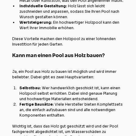
Metall oder Kunststoff, was den Pool angenehmer macht.
Individuelle Gestaltung:
 Holz lässt sich leicht 
zuschneiden und anpassen, sodass Sie Ihren Pool nach 
Wunsch gestalten können.
Wertsteigerung:
 Ein hochwertiger Holzpool kann den 
Wert Ihrer Immobilie erhöhen.
Diese Vorteile machen den Holzpool zu einer lohnenden 
Investition für jeden Garten.
Kann man einen Pool aus Holz bauen?
Ja, ein Pool aus Holz zu bauen ist möglich und wird immer 
beliebter. Dabei gibt es zwei Hauptvarianten:
Selbstbau:
 Wer handwerklich geschickt ist, kann einen 
Holzpool selbst errichten. Dabei sind genaue Planung 
und hochwertige Materialien entscheidend.
Fertige Bausätze:
 Viele Hersteller bieten Komplettsets 
an, die einfach aufzubauen sind und alle notwendigen 
Komponenten enthalten.
Wichtig ist, dass das Holz gut geschützt wird und der Pool 
fachgerecht abgedichtet ist, um Wasserschäden zu 